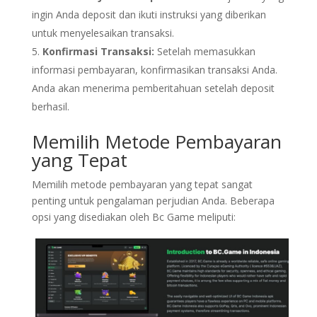
ingin Anda deposit dan ikuti instruksi yang diberikan
untuk menyelesaikan transaksi.
Konfirmasi Transaksi:
Setelah memasukkan
informasi pembayaran, konfirmasikan transaksi Anda.
Anda akan menerima pemberitahuan setelah deposit
berhasil.
Memilih Metode Pembayaran
yang Tepat
Memilih metode pembayaran yang tepat sangat
penting untuk pengalaman perjudian Anda. Beberapa
opsi yang disediakan oleh Bc Game meliputi: