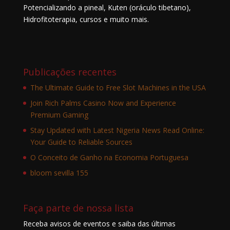
Potencializando a pineal, Kuten (oráculo tibetano),
Hidrofitoterapia, cursos e muito mais.
Publicações recentes
The Ultimate Guide to Free Slot Machines in the USA
Join Rich Palms Casino Now and Experience
Premium Gaming
Stay Updated with Latest Nigeria News Read Online:
Your Guide to Reliable Sources
O Conceito de Ganho na Economia Portuguesa
bloom sevilla 155
Faça parte de nossa lista
Receba avisos de eventos e saiba das últimas