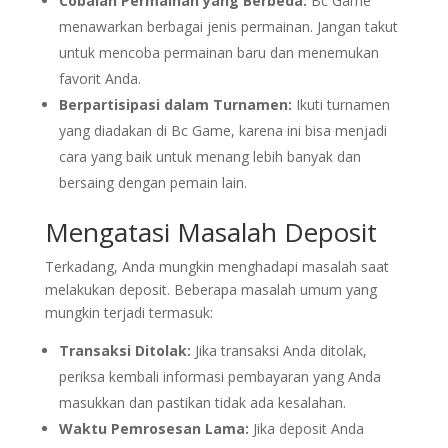
Cobalah Permainan yang Berbeda:
Bc Game
menawarkan berbagai jenis permainan. Jangan takut
untuk mencoba permainan baru dan menemukan
favorit Anda.
Berpartisipasi dalam Turnamen:
Ikuti turnamen
yang diadakan di Bc Game, karena ini bisa menjadi
cara yang baik untuk menang lebih banyak dan
bersaing dengan pemain lain.
Mengatasi Masalah Deposit
Terkadang, Anda mungkin menghadapi masalah saat
melakukan deposit. Beberapa masalah umum yang
mungkin terjadi termasuk:
Transaksi Ditolak:
Jika transaksi Anda ditolak,
periksa kembali informasi pembayaran yang Anda
masukkan dan pastikan tidak ada kesalahan.
Waktu Pemrosesan Lama:
Jika deposit Anda