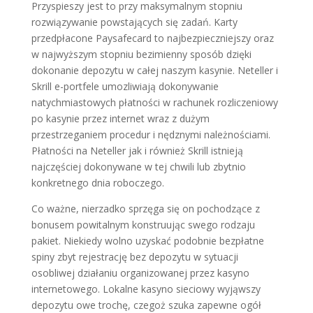
Przyspieszy jest to przy maksymalnym stopniu
rozwiązywanie powstających się zadań. Karty
przedpłacone Paysafecard to najbezpieczniejszy oraz
w najwyższym stopniu bezimienny sposób dzięki
dokonanie depozytu w całej naszym kasynie. Neteller i
Skrill e-portfele umozliwiają dokonywanie
natychmiastowych płatności w rachunek rozliczeniowy
po kasynie przez internet wraz z dużym
przestrzeganiem procedur i nędznymi należnościami.
Płatności na Neteller jak i również Skrill istnieją
najczęściej dokonywane w tej chwili lub zbytnio
konkretnego dnia roboczego.
Co ważne, nierzadko sprzęga się on pochodzące z
bonusem powitalnym konstruując swego rodzaju
pakiet. Niekiedy wolno uzyskać podobnie bezpłatne
spiny zbyt rejestrację bez depozytu w sytuacji
osobliwej działaniu organizowanej przez kasyno
internetowego. Lokalne kasyno sieciowy wyjąwszy
depozytu owe trochę, czegoż szuka zapewne ogół