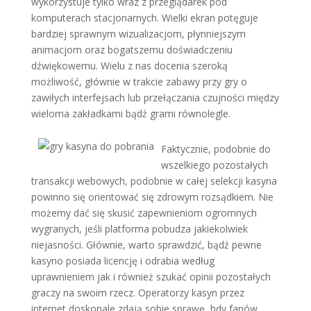
wykorzystuje tylko wraz z przeglądarek pod
komputerach stacjonarnych. Wielki ekran potęguje
bardziej sprawnym wizualizacjom, płynniejszym
animacjom oraz bogatszemu doświadczeniu
dźwiękowemu. Wielu z nas docenia szeroką
możliwość, głównie w trakcie zabawy przy gry o
zawiłych interfejsach lub przełączania czujności między
wieloma zakładkami bądź grami równolegle.
Faktycznie, podobnie do
wszelkiego pozostałych
transakcji webowych, podobnie w całej selekcji kasyna
powinno się orientować się zdrowym rozsądkiem. Nie
możemy dać się skusić zapewnieniom ogromnych
wygranych, jeśli platforma pobudza jakiekolwiek
niejasności. Głównie, warto sprawdzić, bądź pewne
kasyno posiada licencję i odrabia według
uprawnieniem jak i również szukać opinii pozostałych
graczy na swoim rzecz. Operatorzy kasyn przez
internet doskonale zdają sobie sprawę, hdy fanów