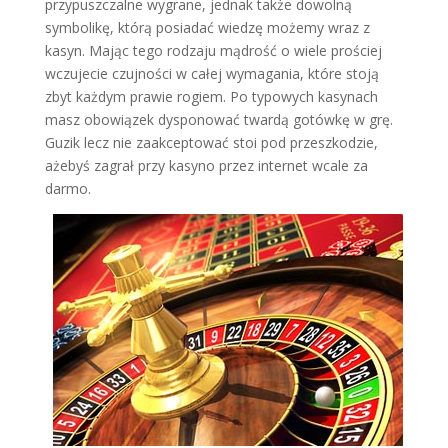
przypuszczalne wygrane, jednak także dowolną
symbolikę, którą posiadać wiedzę możemy wraz z
kasyn. Mając tego rodzaju mądrość o wiele prościej
wczujecie czujności w całej wymagania, które stoją
zbyt każdym prawie rogiem. Po typowych kasynach
masz obowiązek dysponować twardą gotówkę w grę.
Guzik lecz nie zaakceptować stoi pod przeszkodzie,
ażebyś zagrał przy kasyno przez internet wcale za
darmo.