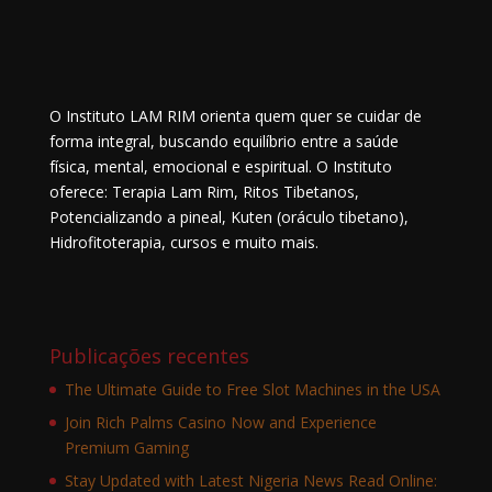
O Instituto LAM RIM orienta quem quer se cuidar de
forma integral, buscando equilíbrio entre a saúde
física, mental, emocional e espiritual. O Instituto
oferece: Terapia Lam Rim, Ritos Tibetanos,
Potencializando a pineal, Kuten (oráculo tibetano),
Hidrofitoterapia, cursos e muito mais.
Publicações recentes
The Ultimate Guide to Free Slot Machines in the USA
Join Rich Palms Casino Now and Experience
Premium Gaming
Stay Updated with Latest Nigeria News Read Online: