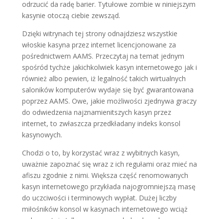
odrzucić da radę barier. Tytułowe zombie w niniejszym
kasynie otoczą ciebie zewsząd.
Dzięki witrynach tej strony odnajdziesz wszystkie
włoskie kasyna przez internet licencjonowane za
pośrednictwem AAMS. Przeczytaj na temat jednym
spośród tychże jakichkolwiek kasyn internetowego jak i
również albo pewien, iż legalność takich wirtualnych
saloników komputerów wydaje się być gwarantowana
poprzez AAMS. Owe, jakie możliwości zjednywa graczy
do odwiedzenia najznamienitszych kasyn przez
internet, to zwłaszcza przedkładany indeks konsol
kasynowych.
Chodzi o to, by korzystać wraz z wybitnych kasyn,
uważnie zapoznać się wraz z ich regułami oraz mieć na
afiszu zgodnie z nimi. Większa część renomowanych
kasyn internetowego przykłada najogromniejszą masę
do uczciwości i terminowych wypłat. Dużej liczby
miłośników konsol w kasynach internetowego wciąż