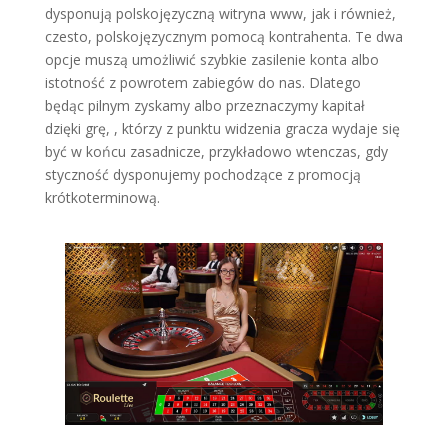
dysponują polskojęzyczną witryna www, jak i również,
czesto, polskojęzycznym pomocą kontrahenta. Te dwa
opcje muszą umożliwić szybkie zasilenie konta albo
istotność z powrotem zabiegów do nas. Dlatego
będąc pilnym zyskamy albo przeznaczymy kapitał
dzięki grę, , którzy z punktu widzenia gracza wydaje się
być w końcu zasadnicze, przykładowo wtenczas, gdy
styczność dysponujemy pochodzące z promocją
krótkoterminową.