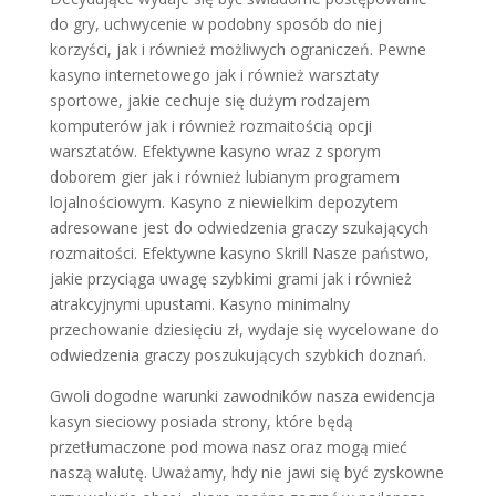
do gry, uchwycenie w podobny sposób do niej
korzyści, jak i również możliwych ograniczeń. Pewne
kasyno internetowego jak i również warsztaty
sportowe, jakie cechuje się dużym rodzajem
komputerów jak i również rozmaitością opcji
warsztatów. Efektywne kasyno wraz z sporym
doborem gier jak i również lubianym programem
lojalnościowym. Kasyno z niewielkim depozytem
adresowane jest do odwiedzenia graczy szukających
rozmaitości. Efektywne kasyno Skrill Nasze państwo,
jakie przyciąga uwagę szybkimi grami jak i również
atrakcyjnymi upustami. Kasyno minimalny
przechowanie dziesięciu zł, wydaje się wycelowane do
odwiedzenia graczy poszukujących szybkich doznań.
Gwoli dogodne warunki zawodników nasza ewidencja
kasyn sieciowy posiada strony, które będą
przetłumaczone pod mowa nasz oraz mogą mieć
naszą walutę. Uważamy, hdy nie jawi się być zyskowne