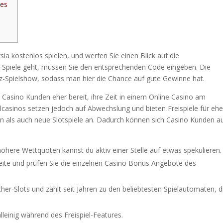
ses
sia kostenlos spielen, und werfen Sie einen Blick auf die
-Spiele geht, müssen Sie den entsprechenden Code eingeben. Die
uiz-Spielshow, sodass man hier die Chance auf gute Gewinne hat.
Casino Kunden eher bereit, ihre Zeit in einem Online Casino am
elcasinos setzen jedoch auf Abwechslung und bieten Freispiele für ehe
n als auch neue Slotspiele an. Dadurch können sich Casino Kunden a
öhere Wettquoten kannst du aktiv einer Stelle auf etwas spekulieren.
Seite und prüfen Sie die einzelnen Casino Bonus Angebote des
her-Slots und zählt seit Jahren zu den beliebtesten Spielautomaten, di
lleinig während des Freispiel-Features.