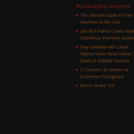
Publicações recentes
The Ultimate Guide to Free 
Machines in the USA
Join Rich Palms Casino No
Experience Premium Gamin
Stay Updated with Latest
Nigeria News Read Online: 
Guide to Reliable Sources
O Conceito de Ganho na
Economia Portuguesa
bloom sevilla 155