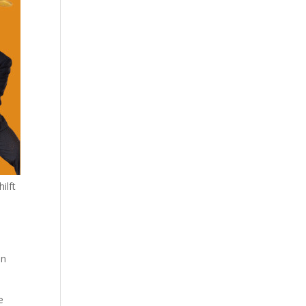
ilft
en
e