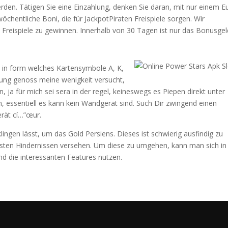
rden. Tätigen Sie eine Einzahlung, denken Sie daran, mit nur einem E
chentliche Boni, die für JackpotPiraten Freispiele sorgen. Wir
, Freispiele zu gewinnen. Innerhalb von 30 Tagen ist nur das Bonusgel
n in form welches Kartensymbole A, K,
hlung genoss meine wenigkeit versucht,
n, ja für mich sei sera in der regel, keineswegs es Piepen direkt unter
 essentiell es kann kein Wandgerät sind. Such Dir zwingend einen
rät cí…”œur.
klingen lässt, um das Gold Persiens. Dieses ist schwierig ausfindig zu
nsten Hindernissen versehen. Um diese zu umgehen, kann man sich in
nd die interessanten Features nutzen.