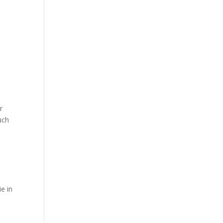
r
uch
e in