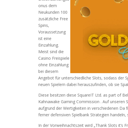
onus dem
Neukunden 100
zusätzliche Free
Spins,
Voraussetzung
ist eine
Einzahlung.
Meist sind die
Casino Freispiele
ohne Einzahlung
bei diesem
Angebot für unterschiedliche Slots, sodass der S
neuen Spielern dabei herauszufinden, ob sie Sp
Diese besitzen diese SquareIT Ltd. as part of B
Kahnawake Gaming Commission . Auf unseren Spi
aufgrund der Wertigkeiten in verschiedenen Da fre
ferner defensiven Spielbank Strategien handeln
In der Vorweihnachtszeit wird „Thank Slots it’s