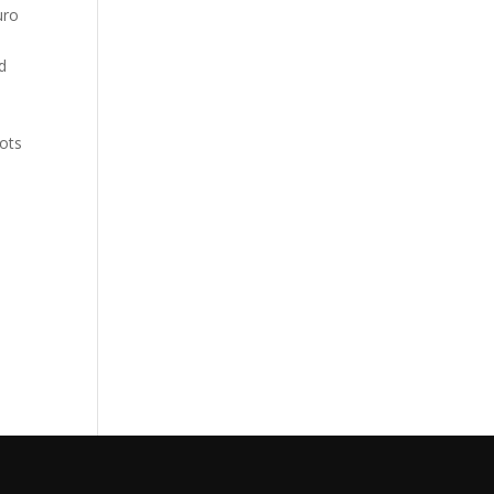
uro
d