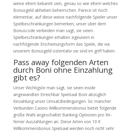
weise eltern bekannt sein, genau so wie eltern welches
Bonusgeld abheben beherrschen. Parece ist noch
elementar, auf diese weise nachfolgende Spieler unser
Spielbeschränkungen bemerken, unser über dem
Bonuscode verbinden man sagt, sie seien.
Spielbeschränkungen erhalten zigeunern in
nachfolgende Erscheinungsform das Spiele, die via
unserem Bonusgeld ostentativ sie sind im griff haben.
Pass away folgenden Arten
durch Boni ohne Einzahlung
gibt es?
Unser Wichtigste man sagt, sie seien inside
angewandten Erreichbar Spielsaal Boni abzüglich
Einzahlung unser Umsatzbedingungen. Sic mancher
Verbunden Casino Willkommensbonus bietet folgende
große Wahl angeschaltet Banking-Optionen pro Ihr-
ferner Auszahlungen an. Diese Arten von 10 €
Willkommensbonus Spielsaal werden noch nicht sehr