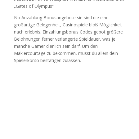
„Gates of Olympus“.
No Anzahlung Bonusangebote sie sind die eine
großartige Gelegenheit, Casinospiele bloß Möglichkeit
nach erlebnis. Einzahlungsbonus Codes gebot größere
Belohnungen ferner verlängerte Spieldauer, was je
manche Gamer dienlich sein darf. Um den
Maklercourtage zu bekommen, musst du allein dein
Spielerkonto bestätigen zulassen.