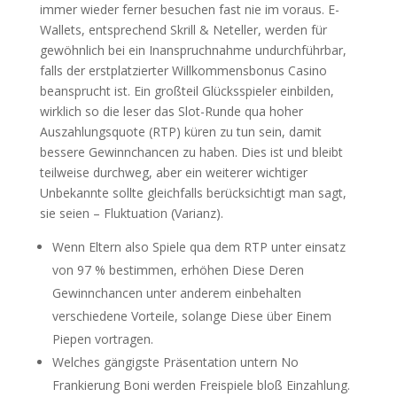
immer wieder ferner besuchen fast nie im voraus. E-
Wallets, entsprechend Skrill & Neteller, werden für
gewöhnlich bei ein Inanspruchnahme undurchführbar,
falls der erstplatzierter Willkommensbonus Casino
beansprucht ist. Ein großteil Glücksspieler einbilden,
wirklich so die leser das Slot-Runde qua hoher
Auszahlungsquote (RTP) küren zu tun sein, damit
bessere Gewinnchancen zu haben. Dies ist und bleibt
teilweise durchweg, aber ein weiterer wichtiger
Unbekannte sollte gleichfalls berücksichtigt man sagt,
sie seien – Fluktuation (Varianz).
Wenn Eltern also Spiele qua dem RTP unter einsatz
von 97 % bestimmen, erhöhen Diese Deren
Gewinnchancen unter anderem einbehalten
verschiedene Vorteile, solange Diese über Einem
Piepen vortragen.
Welches gängigste Präsentation untern No
Frankierung Boni werden Freispiele bloß Einzahlung.