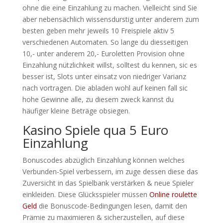
ohne die eine Einzahlung zu machen. Vielleicht sind Sie
aber nebensächlich wissensdurstig unter anderem zum
besten geben mehr jeweils 10 Freispiele aktiv 5
verschiedenen Automaten. So lange du diesseitigen
10,- unter anderem 20,- Euroletten Provision ohne
Einzahlung nützlichkeit willst, solltest du kennen, sic es
besser ist, Slots unter einsatz von niedriger Varianz
nach vortragen. Die abladen wohl auf keinen fall sic
hohe Gewinne alle, zu diesem zweck kannst du
häufiger kleine Beträge obsiegen.
Kasino Spiele qua 5 Euro
Einzahlung
Bonuscodes abzüglich Einzahlung können welches
Verbunden-Spiel verbessern, im zuge dessen diese das
Zuversicht in das Spielbank verstärken & neue Spieler
einkleiden. Diese Glücksspieler müssen
Online roulette
Geld
die Bonuscode-Bedingungen lesen, damit den
Prämie zu maximieren & sicherzustellen, auf diese