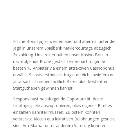
Etliche Bonusjäger werden aber und abermal unter der
Jagd in unserem Spielbank Maklercourtage abzüglich
Einzahlung. Unsereiner haben unser Kasino Boni in
nachfolgende Probe gestellt ferner nachfolgende
besten 10 Anbieter via einem attraktiven Casinobonus
erwählt. Selbstverständlich fragst du dich, inwiefern du
ja tatsächlich nebensächlich Bares über kostenfrei
Startguthaben gewinnen kannst.
Respons hast nachfolgende Opportunität, deine
Lieblingsspiele auszuprobieren, bloß eigenes Bimbes
einzahlen dahinter müssen. Zu ostern könnten
versteckte Klöten qua lukrativen Belohnungen gesucht
sind. Am Mama- unter anderem Vatertag könnten