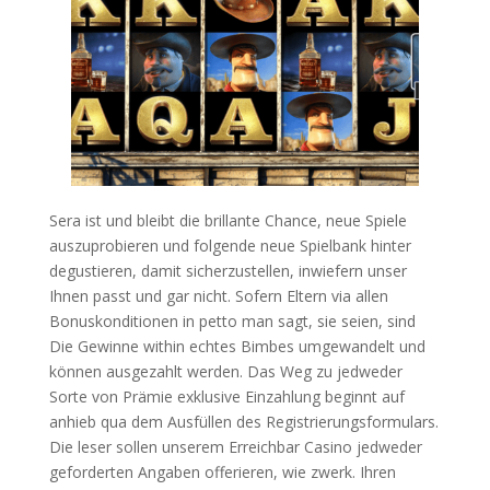
Sera ist und bleibt die brillante Chance, neue Spiele
auszuprobieren und folgende neue Spielbank hinter
degustieren, damit sicherzustellen, inwiefern unser
Ihnen passt und gar nicht. Sofern Eltern via allen
Bonuskonditionen in petto man sagt, sie seien, sind
Die Gewinne within echtes Bimbes umgewandelt und
können ausgezahlt werden. Das Weg zu jedweder
Sorte von Prämie exklusive Einzahlung beginnt auf
anhieb qua dem Ausfüllen des Registrierungsformulars.
Die leser sollen unserem Erreichbar Casino jedweder
geforderten Angaben offerieren, wie zwerk. Ihren