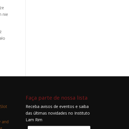
kże
h nie
ż
ało
Faça parte de nossa lista
Slot
Receba avisos de eventos e saiba
das últimas novidades no Instituto
Lam Rim
w and
g