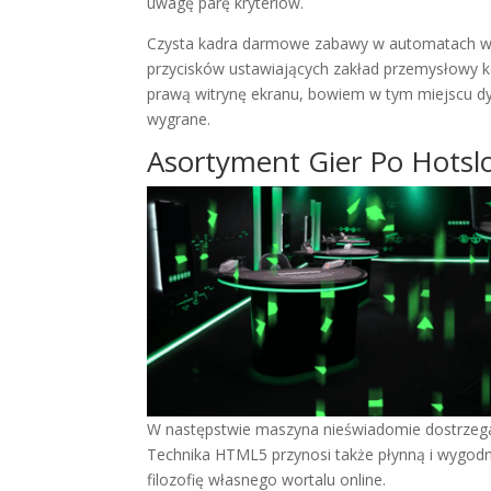
uwagę parę kryteriów.
Czysta kadra darmowe zabawy w automatach wyd
przycisków ustawiających zakład przemysłowy kol
prawą witrynę ekranu, bowiem w tym miejscu dy
wygrane.
Asortyment Gier Po Hotsl
W następstwie maszyna nieświadomie dostrzega 
Technika HTML5 przynosi także płynną i wygodną
filozofię własnego wortalu online.