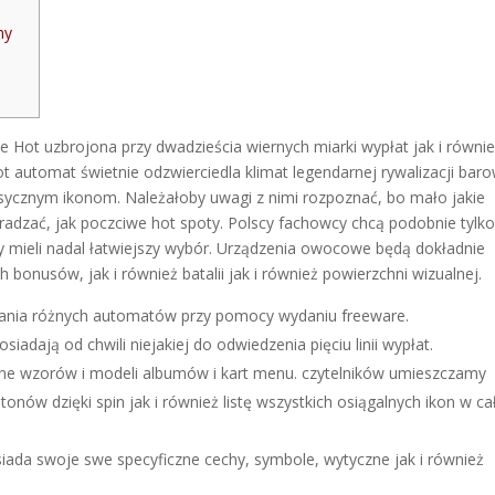
ny
Hot uzbrojona przy dwadzieścia wiernych miarki wypłat jak i równi
t automat świetnie odzwierciedla klimat legendarnej rywalizacji baro
asycznym ikonom. Należałoby uwagi z nimi rozpoznać, bo mało jakie
gradzać, jak poczciwe hot spoty.
Polscy fachowcy chcą podobnie tylk
y mieli nadal łatwiejszy wybór. Urządzenia owocowe będą dokładnie
onusów, jak i również batalii jak i również powierzchni wizualnej.
owania różnych automatów przy pomocy wydaniu freeware.
adają od chwili niejakiej do odwiedzenia pięciu linii wypłat.
ełne wzorów i modeli albumów i kart menu. czytelników umieszczamy
onów dzięki spin jak i również listę wszystkich osiągalnych ikon w ca
ada swoje swe specyficzne cechy, symbole, wytyczne jak i również