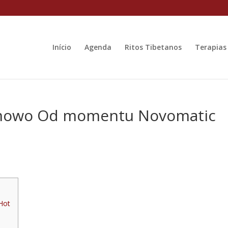
Início
Agenda
Ritos Tibetanos
Terapias
rmowo Od momentu Novomatic
Hot