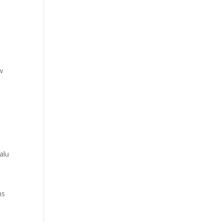
w
alu