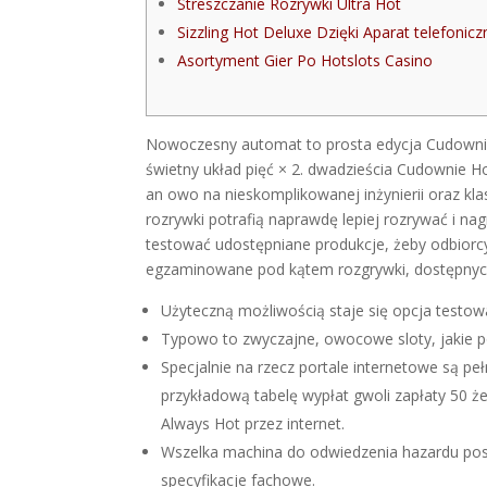
Streszczanie Rozrywki Ultra Hot
Sizzling Hot Deluxe Dzięki Aparat telefonicz
Asortyment Gier Po Hotslots Casino
Nowoczesny automat to prosta edycja Cudownie 
świetny układ pięć × 2. dwadzieścia Cudownie Ho
an owo na nieskomplikowanej inżynierii oraz kl
rozrywki potrafią naprawdę lepiej rozrywać i na
testować udostępniane produkcje, żeby odbiorc
egzaminowane pod kątem rozgrywki, dostępnych b
Użyteczną możliwością staje się opcja test
Typowo to zwyczajne, owocowe sloty, jakie posi
Specjalnie na rzecz portale internetowe są p
przykładową tabelę wypłat gwoli zapłaty 50 żet
Always Hot przez internet.
Wszelka machina do odwiedzenia hazardu posi
specyfikacje fachowe.