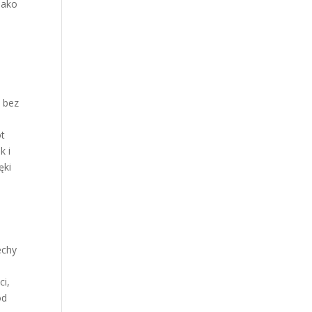
jako
y bez
ot
k i
ęki
echy
ci,
od