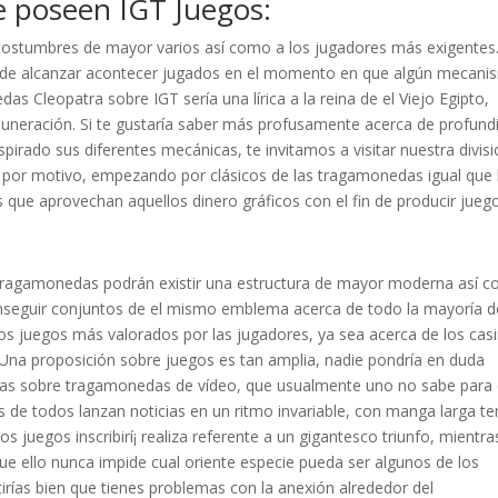
e poseen IGT Juegos:
 costumbres de mayor varios así­ como a los jugadores más exigentes
s de alcanzar acontecer jugados en el momento en que algún mecan
Cleopatra sobre IGT serí­a una lírica a la reina de el Viejo Egipto,
remuneración. Si te gustaría saber más profusamente acerca de profund
spirado sus diferentes mecánicas, te invitamos a visitar nuestra divis
orar por motivo, empezando por clásicos de las tragamonedas igual que 
s que aprovechan aquellos dinero gráficos con el fin de producir jueg
tragamonedas podrán existir una estructura de mayor moderna así­ 
nseguir conjuntos de el mismo emblema acerca de todo la mayoría d
los juegos más valorados por las jugadores, ya sea acerca de los cas
. Una proposición sobre juegos es tan amplia, nadie pondrí­a en duda
cias sobre tragamonedas de vídeo, que usualmente uno no sabe para
s de todos lanzan noticias en un ritmo invariable, con manga larga t
 juegos inscribirí¡ realiza referente a un gigantesco triunfo, mientra
que ello nunca impide cual oriente especie pueda ser algunos de los
irías bien que tienes problemas con la anexión alrededor del