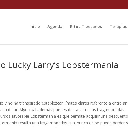
Início
Agenda
Ritos Tibetanos
Terapias
o Lucky Larry’s Lobstermania
o y no ha transpirado establezcan límites claros referente a entre a
s en dejar. Algo cual además puedes destacar de las tragamonedas
recursos favorable Lobstermania es que permite adquirir una descuent
stermania resulta una tragamonedas cual nunca os se puede perder s