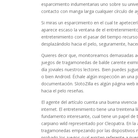
esparcimiento indumentarias uno sobre su univer
contacto con manga larga cualquier círculo de a
Si miras un esparcimiento en el cual te apetecerí
aparece escaso la ventana de el entretenimiento 
entretenimiento con el pasar del tiempo recurso
desplazándolo hacia el pelo, seguramente, hace
Quieres decir que, monitoreamos demasiadas a
juegos de tragamonedas de balde carente eximir s
día joviales nuestros lectores. Bien puedes jug
o bien Android. Échale algún inspección an una
documentación. SlotoZilla es algún página web 
hacia el pelo reseñas.
El agente del artículo cuenta una buena vivenci
internet. El entretenimiento tiene una treintena
fundamento interesante, cual tiene un papel de ti
carpiano wild representado por Cleopatra. En la a
tragamonedas empezando por las dispositivos m
probado los juegos cual existen referente a nu