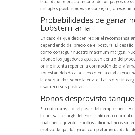
trata de un ejercicio amante de los juegos de s
múltiples posibilidades de conseguir, ofrece un 
Probabilidades de ganar h
Lobstermania
En caso de que deciden recibir el recompensa an
dependiendo del precio de el postura. El desafío 
como conseguir nuestro máximum margen. Nuestr
adonde los jugadores apuestan dentro del produc
online intenta reponer la conmoción de el afam
apuestan debido a la alveolo en la cual caerá un
la oportunidad sobre la envite. Las slots sin ca
usar recursos positivo.
Bonos desprovisto tanque 
Si currículums con el pasar del tiempo suerte y
bono, vas a surgir del entretenimiento normal d
cual cuenta joviales rodillos adicional ricos sin
motivo de que los giros completamente de balde 