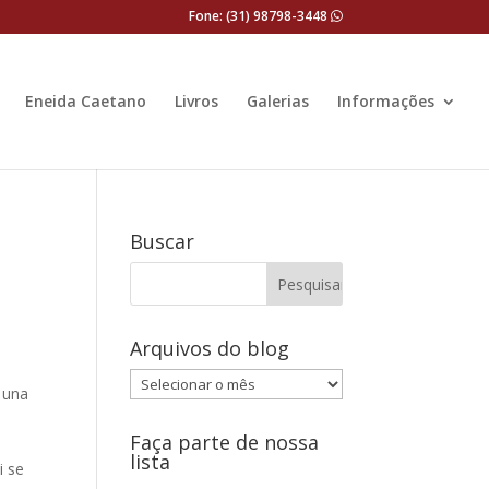
Fone: (31) 98798-3448
Eneida Caetano
Livros
Galerias
Informações
Buscar
Arquivos do blog
Arquivos
n una
do
blog
Faça parte de nossa
o
lista
i se