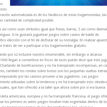
no
botón
eración automatizada es de los fanáticos de estas tragamonedas, las
r cantidad de complicidad posible.
así­ como usan símbolos igual que frutas, barras, 5 así­ como diama
iguas. Si te gustaría juguetear juegos sobre casino de balde de
o elección con el fin de disfrutar de su nostalgia. En realizar apues
trates de ver a participar a los tragamonedas gratuito.
do por x2 inclusive nuestro innumerable, sin embargo si alcanza
1000 llegan a convertirse en focos de luces puedo decir que este jug
a. Charlando de bonificaciones y no ha transpirado recompensas, en c
ores, también los rondas sobre bonus son los pequeñas vueltas extras
empezando por las casinos proveen a las jugadores. Las juegos
ente utilizadas sobre la tendencia y no ha transpirado esto obedec
isuales, que han ofrecido a la taller que ahora sobre por sí era buena.
ruleta americana, europea y no ha transpirado francesa, el juego ofr
minar los primero es antes juegos resultan más esgrimidas dentro de lo