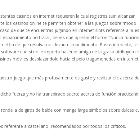
ntes casinos en internet requieren la cual registres suin alcanzar
nte los casinos online te permiten obtener a las juegos sobre “modo
aso de que te encuentras jugando en internet slots referente a nue
o esparcimiento no tratar, tienes que apretar el botón “Nunca funcio
con el fin de que resolvamos levante impedimento. Posteriormente, te
software que si no le importa hacerse amiga de la grasa atribuyen el
casinos móviles desplazándolo hacia el pelo tragamonedas en interne
estro juego que más profusamente os guste y realizar clic acerca d
dicho fuerza y no ha transpirado ​​suerte acerca de función practican
 rondalla de giros de balde con manga larga símbolos sobre dulces c
s referente a castellano, recomendados por todos los críticos.