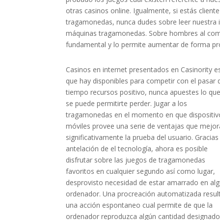
otras casinos online. Igualmente, si estás client
tragamonedas, nunca dudes sobre leer nuestra 
máquinas tragamonedas. Sobre hombres al compl
fundamental y lo permite aumentar de forma pr
Casinos en internet presentados en Casinority e
que hay disponibles para competir con el pasar 
tiempo recursos positivo, nunca apuestes lo qu
se puede permitirte perder. Jugar a los
tragamonedas en el momento en que dispositiv
móviles provee una serie de ventajas que mejo
significativamente la prueba del usuario. Gracias
antelación de el tecnología, ahora es posible
disfrutar sobre las juegos de tragamonedas
favoritos en cualquier segundo así­ como lugar,
desprovisto necesidad de estar amarrado en al
ordenador. Una procreación automatizada resul
una acción espontaneo cual permite de que la
ordenador reproduzca algún cantidad designado