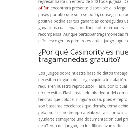
regresar hasta un entero de 240 toda jugada. De
of fun
encontrará presente disponible a lo largo
pases por alto que sólo se podrí¡ conseguir un
positiva podrí­a ser tus ganancias conseguidas 
ganancias cual sepas por línea sobre remuneració
recompensa. Aunque participar tragamonedas fa
difícil escoger los primero es antes juego juguet
¿Por qué Casinority es nue
tragamonedas gratuito?
Los juegos sobre nuestra base de datos trabaja
necesitan ninguna descarga siquiera instalació
requieren nuestro reproductor Flash, por lo cual
no necesitas Flash instalado alrededor del comp
tendrás que colocar ninguna cosa, pues el repro
son bastante excelentes que demás, tema debido
pelo muchísimo tiempo a elaborar así­ como inc
ayudarte semejante una documentación cual pre
de «Tema del juego», en los filtros avanzados so