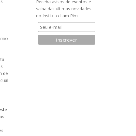
us
Receba avisos de eventos e
saiba das últimas novidades
no Instituto Lam Rim
emio
­
eta
es
ón de
 cual
este
das
es