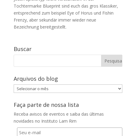
Tochtermarke Blueprint sind euch das gros Klassiker,
entsprechend zum beispiel Eye of Horus und Fishin
Frenzy, aber sekundär immer wieder neue
Bezeichnung bereitgestellt.
Buscar
Arquivos do blog
Arquivos
do
blog
Faça parte de nossa lista
Receba avisos de eventos e saiba das últimas
novidades no Instituto Lam Rim