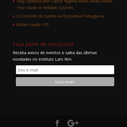
Stay Updated with Latest Nigeria News Read Online:
Your Guide to Reliable Sources
O Conceito de Ganho na Economia Portuguesa
bloom sevilla 155
Faça parte de nossa lista
Receba avisos de eventos e saiba das últimas
novidades no Instituto Lam Rim