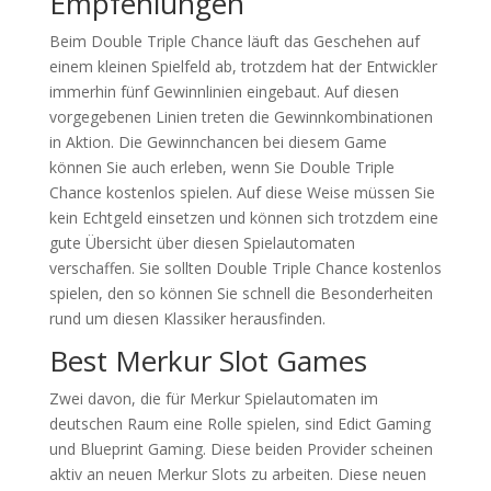
Empfehlungen
Beim Double Triple Chance läuft das Geschehen auf
einem kleinen Spielfeld ab, trotzdem hat der Entwickler
immerhin fünf Gewinnlinien eingebaut. Auf diesen
vorgegebenen Linien treten die Gewinnkombinationen
in Aktion. Die Gewinnchancen bei diesem Game
können Sie auch erleben, wenn Sie Double Triple
Chance kostenlos spielen. Auf diese Weise müssen Sie
kein Echtgeld einsetzen und können sich trotzdem eine
gute Übersicht über diesen Spielautomaten
verschaffen. Sie sollten Double Triple Chance kostenlos
spielen, den so können Sie schnell die Besonderheiten
rund um diesen Klassiker herausfinden.
Best Merkur Slot Games
Zwei davon, die für Merkur Spielautomaten im
deutschen Raum eine Rolle spielen, sind Edict Gaming
und Blueprint Gaming. Diese beiden Provider scheinen
aktiv an neuen Merkur Slots zu arbeiten. Diese neuen