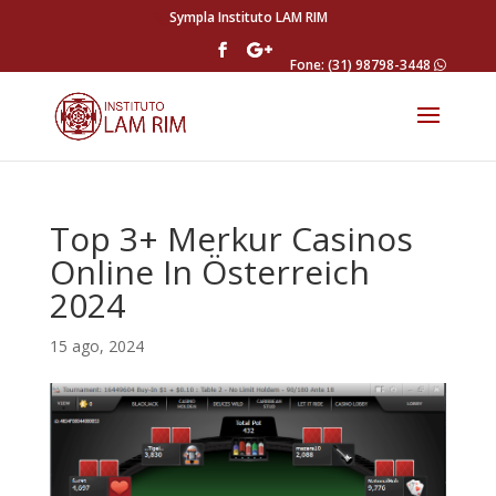
Sympla Instituto LAM RIM
Fone: (31) 98798-3448
Top 3+ Merkur Casinos
Online In Österreich
2024
15 ago, 2024