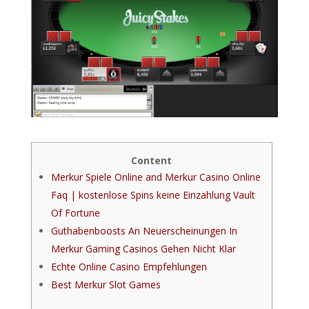
Content
Merkur Spiele Online and Merkur Casino Online
Faq | kostenlose Spins keine Einzahlung Vault
Of Fortune
Guthabenboosts An Neuerscheinungen In
Merkur Gaming Casinos Gehen Nicht Klar
Echte Online Casino Empfehlungen
Best Merkur Slot Games