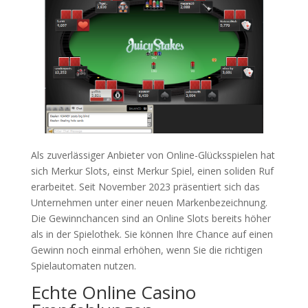
Als zuverlässiger Anbieter von Online-Glücksspielen hat
sich Merkur Slots, einst Merkur Spiel, einen soliden Ruf
erarbeitet. Seit November 2023 präsentiert sich das
Unternehmen unter einer neuen Markenbezeichnung.
Die Gewinnchancen sind an Online Slots bereits höher
als in der Spielothek. Sie können Ihre Chance auf einen
Gewinn noch einmal erhöhen, wenn Sie die richtigen
Spielautomaten nutzen.
Echte Online Casino