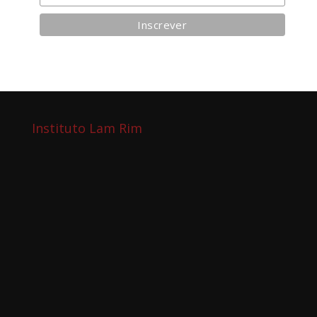
Instituto Lam Rim