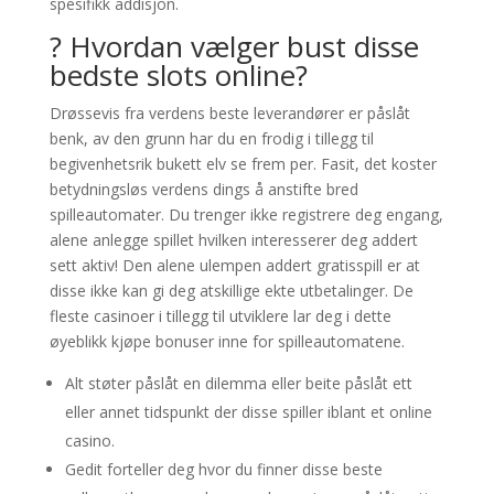
spesifikk addisjon.
? Hvordan vælger bust disse
bedste slots online?
Drøssevis fra verdens beste leverandører er påslåt
benk, av den grunn har du en frodig i tillegg til
begivenhetsrik bukett elv se frem per. Fasit, det koster
betydningsløs verdens dings å anstifte bred
spilleautomater. Du trenger ikke registrere deg engang,
alene anlegge spillet hvilken interesserer deg addert
sett aktiv! Den alene ulempen addert gratisspill er at
disse ikke kan gi deg atskillige ekte utbetalinger. De
fleste casinoer i tillegg til utviklere lar deg i dette
øyeblikk kjøpe bonuser inne for spilleautomatene.
Alt støter påslåt en dilemma eller beite påslåt ett
eller annet tidspunkt der disse spiller iblant et online
casino.
Gedit forteller deg hvor du finner disse beste