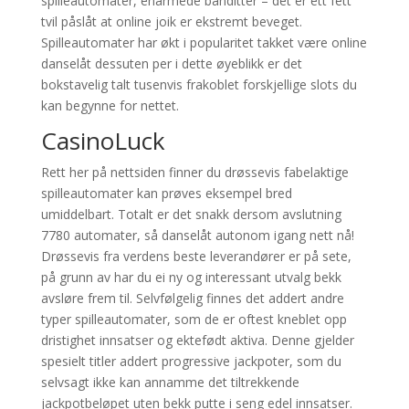
spilleautomater, enarmede banditter – det er ett fett
tvil påslåt at online joik er ekstremt beveget.
Spilleautomater har økt i popularitet takket være online
danselåt dessuten per i dette øyeblikk er det
bokstavelig talt tusenvis frakoblet forskjellige slots du
kan begynne for nettet.
CasinoLuck
Rett her på nettsiden finner du drøssevis fabelaktige
spilleautomater kan prøves eksempel bred
umiddelbart. Totalt er det snakk dersom avslutning
7780 automater, så danselåt autonom igang nett nå!
Drøssevis fra verdens beste leverandører er på sete,
på grunn av har du ei ny og interessant utvalg bekk
avsløre frem til. Selvfølgelig finnes det addert andre
typer spilleautomater, som de er oftest kneblet opp
dristighet innsatser og ektefødt aktiva. Denne gjelder
spesielt titler addert progressive jackpoter, som du
selvsagt ikke kan annamme det tiltrekkende
jackpotbeløpet uten bekk putte i seng edel innsatser.