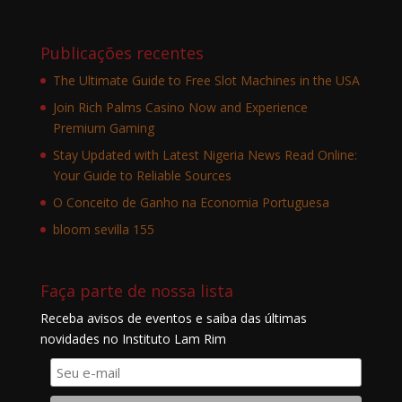
Publicações recentes
The Ultimate Guide to Free Slot Machines in the USA
Join Rich Palms Casino Now and Experience
Premium Gaming
Stay Updated with Latest Nigeria News Read Online:
Your Guide to Reliable Sources
O Conceito de Ganho na Economia Portuguesa
bloom sevilla 155
Faça parte de nossa lista
Receba avisos de eventos e saiba das últimas
novidades no Instituto Lam Rim