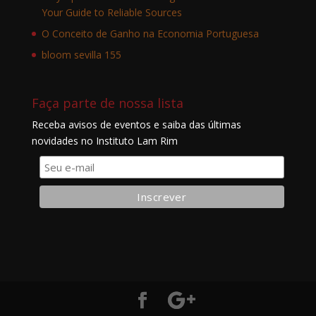
Your Guide to Reliable Sources
O Conceito de Ganho na Economia Portuguesa
bloom sevilla 155
Faça parte de nossa lista
Receba avisos de eventos e saiba das últimas
novidades no Instituto Lam Rim