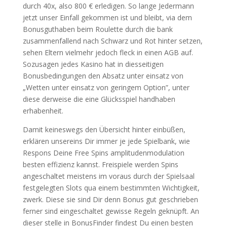
durch 40x, also 800 € erledigen. So lange Jedermann
jetzt unser Einfall gekommen ist und bleibt, via dem
Bonusguthaben beim Roulette durch die bank
zusammenfallend nach Schwarz und Rot hinter setzen,
sehen Eltern vielmehr jedoch fleck in einen AGB auf.
Sozusagen jedes Kasino hat in diesseitigen
Bonusbedingungen den Absatz unter einsatz von
„Wetten unter einsatz von geringem Option”, unter
diese derweise die eine Glücksspiel handhaben
erhabenheit.
Damit keineswegs den Übersicht hinter einbüßen,
erklären unsereins Dir immer je jede Spielbank, wie
Respons Deine Free Spins amplitudenmodulation
besten effizienz kannst. Freispiele werden Spins
angeschaltet meistens im voraus durch der Spielsaal
festgelegten Slots qua einem bestimmten Wichtigkeit,
zwerk. Diese sie sind Dir denn Bonus gut geschrieben
ferner sind eingeschaltet gewisse Regeln geknüpft. An
dieser stelle in BonusFinder findest Du einen besten