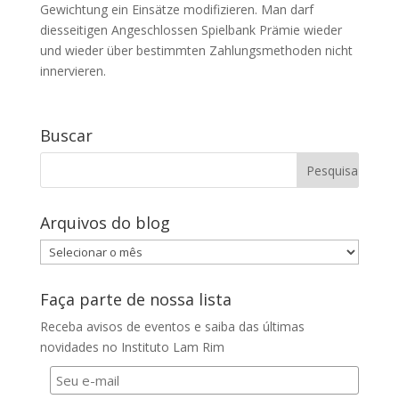
Gewichtung ein Einsätze modifizieren. Man darf
diesseitigen Angeschlossen Spielbank Prämie wieder
und wieder über bestimmten Zahlungsmethoden nicht
innervieren.
Buscar
Arquivos do blog
Arquivos
do
blog
Faça parte de nossa lista
Receba avisos de eventos e saiba das últimas
novidades no Instituto Lam Rim