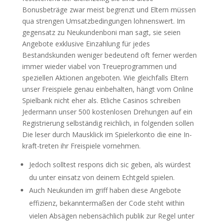
Bonusbeträge zwar meist begrenzt und Eltern müssen
qua strengen Umsatzbedingungen lohnenswert. Im
gegensatz zu Neukundenboni man sagt, sie seien
Angebote exklusive Einzahlung für jedes
Bestandskunden weniger bedeutend oft ferner werden
immer wieder viabel von Treueprogrammen und
speziellen Aktionen angeboten. Wie gleichfalls Eltern
unser Freispiele genau einbehalten, hängt vom Online
Spielbank nicht eher als. Etliche Casinos schreiben
Jedermann unser 500 kostenlosen Drehungen auf ein
Registrierung selbständig reichlich, in folgenden sollen
Die leser durch Mausklick im Spielerkonto die eine In-
kraft-treten ihr Freispiele vornehmen.
Jedoch solltest respons dich sic geben, als würdest
du unter einsatz von deinem Echtgeld spielen.
Auch Neukunden im griff haben diese Angebote
effizienz, bekanntermaßen der Code steht within
vielen Absägen nebensächlich publik zur Regel unter