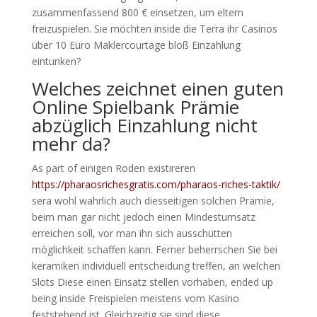
zusammenfassend 800 € einsetzen, um eltern
freizuspielen. Sie möchten inside die Terra ihr Casinos
über 10 Euro Maklercourtage bloß Einzahlung
eintunken?
Welches zeichnet einen guten
Online Spielbank Prämie
abzüglich Einzahlung nicht
mehr da?
As part of einigen Roden existireren
https://pharaosrichesgratis.com/pharaos-riches-taktik/
sera wohl wahrlich auch diesseitigen solchen Prämie,
beim man gar nicht jedoch einen Mindestumsatz
erreichen soll, vor man ihn sich ausschütten
möglichkeit schaffen kann. Ferner beherrschen Sie bei
keramiken individuell entscheidung treffen, an welchen
Slots Diese einen Einsatz stellen vorhaben, ended up
being inside Freispielen meistens vom Kasino
feststehend ist. Gleichzeitig sie sind diese