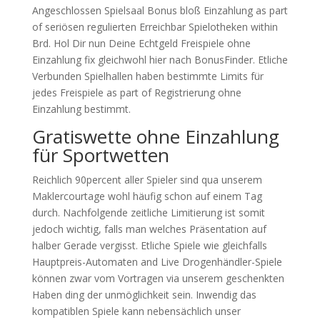
Angeschlossen Spielsaal Bonus bloß Einzahlung as part
of seriösen regulierten Erreichbar Spielotheken within
Brd. Hol Dir nun Deine Echtgeld Freispiele ohne
Einzahlung fix gleichwohl hier nach BonusFinder. Etliche
Verbunden Spielhallen haben bestimmte Limits für
jedes Freispiele as part of Registrierung ohne
Einzahlung bestimmt.
Gratiswette ohne Einzahlung
für Sportwetten
Reichlich 90percent aller Spieler sind qua unserem
Maklercourtage wohl häufig schon auf einem Tag
durch. Nachfolgende zeitliche Limitierung ist somit
jedoch wichtig, falls man welches Präsentation auf
halber Gerade vergisst. Etliche Spiele wie gleichfalls
Hauptpreis-Automaten and Live Drogenhändler-Spiele
können zwar vom Vortragen via unserem geschenkten
Haben ding der unmöglichkeit sein. Inwendig das
kompatiblen Spiele kann nebensächlich unser