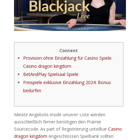
Content
Provision ohne Einzahlung für Casino Spiele:
Casino dragon kingdom
BetAndPlay Spielsaal Spiele
Freispiele exklusive Einzahlung 2024: Bonus
bedürfen
Meiste Angebote inside unserer Liste werden
ausschließlich ferner benötigen den Prämie
Sourcecode. As part of Registrierung unteilbar
Casino
dragon kingdom
Angeschlossen Spielbank sollten