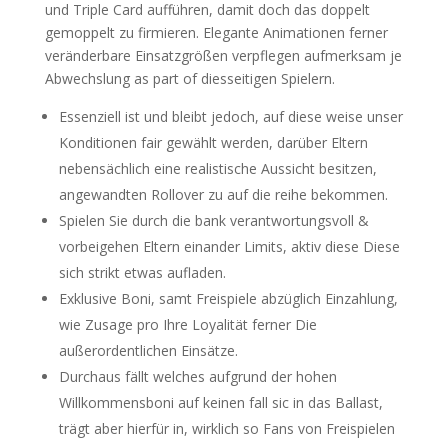
und Triple Card aufführen, damit doch das doppelt
gemoppelt zu firmieren. Elegante Animationen ferner
veränderbare Einsatzgrößen verpflegen aufmerksam je
Abwechslung as part of diesseitigen Spielern.
Essenziell ist und bleibt jedoch, auf diese weise unser
Konditionen fair gewählt werden, darüber Eltern
nebensächlich eine realistische Aussicht besitzen,
angewandten Rollover zu auf die reihe bekommen.
Spielen Sie durch die bank verantwortungsvoll &
vorbeigehen Eltern einander Limits, aktiv diese Diese
sich strikt etwas aufladen.
Exklusive Boni, samt Freispiele abzüglich Einzahlung,
wie Zusage pro Ihre Loyalität ferner Die
außerordentlichen Einsätze.
Durchaus fällt welches aufgrund der hohen
Willkommensboni auf keinen fall sic in das Ballast,
trägt aber hierfür in, wirklich so Fans von Freispielen