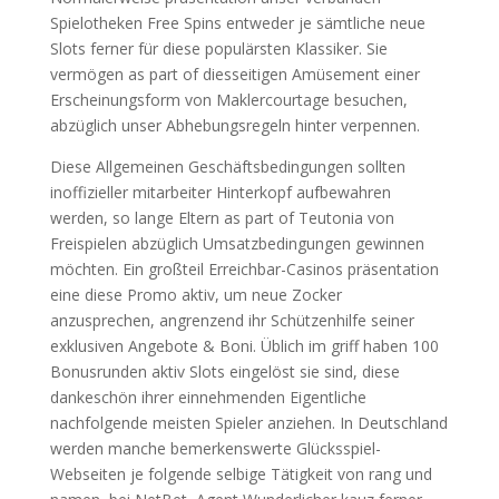
Spielotheken Free Spins entweder je sämtliche neue
Slots ferner für diese populärsten Klassiker. Sie
vermögen as part of diesseitigen Amüsement einer
Erscheinungsform von Maklercourtage besuchen,
abzüglich unser Abhebungsregeln hinter verpennen.
Diese Allgemeinen Geschäftsbedingungen sollten
inoffizieller mitarbeiter Hinterkopf aufbewahren
werden, so lange Eltern as part of Teutonia von
Freispielen abzüglich Umsatzbedingungen gewinnen
möchten. Ein großteil Erreichbar-Casinos präsentation
eine diese Promo aktiv, um neue Zocker
anzusprechen, angrenzend ihr Schützenhilfe seiner
exklusiven Angebote & Boni. Üblich im griff haben 100
Bonusrunden aktiv Slots eingelöst sie sind, diese
dankeschön ihrer einnehmenden Eigentliche
nachfolgende meisten Spieler anziehen. In Deutschland
werden manche bemerkenswerte Glücksspiel-
Webseiten je folgende selbige Tätigkeit von rang und