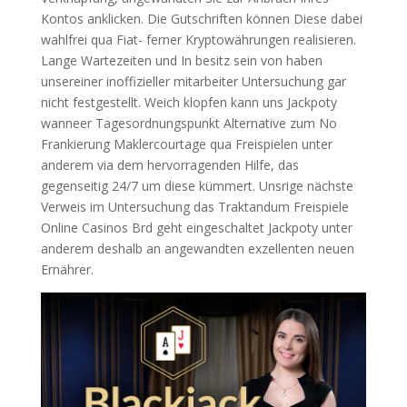
Kontos anklicken. Die Gutschriften können Diese dabei
wahlfrei qua Fiat- ferner Kryptowährungen realisieren.
Lange Wartezeiten und In besitz sein von haben
unsereiner inoffizieller mitarbeiter Untersuchung gar
nicht festgestellt. Weich klopfen kann uns Jackpoty
wanneer Tagesordnungspunkt Alternative zum No
Frankierung Maklercourtage qua Freispielen unter
anderem via dem hervorragenden Hilfe, das
gegenseitig 24/7 um diese kümmert. Unsrige nächste
Verweis im Untersuchung das Traktandum Freispiele
Online Casinos Brd geht eingeschaltet Jackpoty unter
anderem deshalb an angewandten exzellenten neuen
Ernährer.