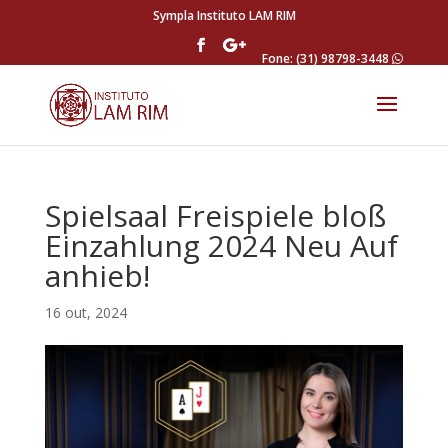
Sympla Instituto LAM RIM
Fone: (31) 98798-3448
Spielsaal Freispiele bloß
Einzahlung 2024 Neu Auf
anhieb!
16 out, 2024