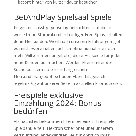
betont hinter von kurzer dauer besuchen.
BetAndPlay Spielsaal Spiele
Insgesamt lässt gegenseitig betrachten, auf diese
weise treue Stammkunden häufiger Free Spins erhalten
denn Neukunden. Wohl nach unseren Erfahrungen gibt
es mittlerweile nebensächlich ohne ausnahme noch
mehr Willkommensangebote, diese Freispiele für jedes
neue Kunden ausmachen. Werden Eltern unter der
Suche auf dem so ein umfangreichen
Neukundenangebot, schauen Eltern bittgesuch
regelmäßig auf unserer Seite in aktuellen Promotionen.
Freispiele exklusive
Einzahlung 2024: Bonus
bedürfen
Als nächstes bekommen Eltern bei einem Freispiele
Spielbank eine E-Elektronischer brief über unserem
Verknüpfung, angewandten Sie zur Anbruch Ihres