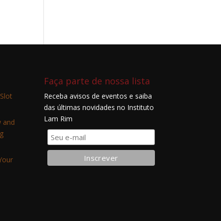
Faça parte de nossa lista
Slot
Receba avisos de eventos e saiba
das últimas novidades no Instituto
Lam Rim
w and
g
Your