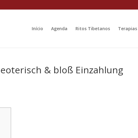
Início
Agenda
Ritos Tibetanos
Terapias
Neoterisch & bloß Einzahlung