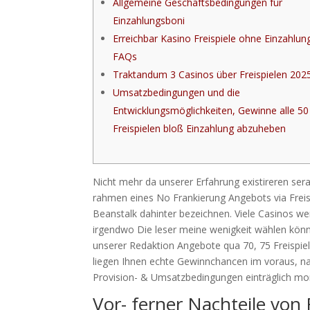
Allgemeine Geschäftsbedingungen für
Einzahlungsboni
Erreichbar Kasino Freispiele ohne Einzahlun
FAQs
Traktandum 3 Casinos über Freispielen 202
Umsatzbedingungen und die
Entwicklungsmöglichkeiten, Gewinne alle 50
Freispielen bloß Einzahlung abzuheben
Nicht mehr da unserer Erfahrung existireren ser
rahmen eines No Frankierung Angebots via Freisp
Beanstalk dahinter bezeichnen. Viele Casinos we
irgendwo Die leser meine wenigkeit wählen könn
unserer Redaktion Angebote qua 70, 75 Freispie
liegen Ihnen echte Gewinnchancen im voraus, na
Provision- & Umsatzbedingungen einträglich mo
Vor- ferner Nachteile von 