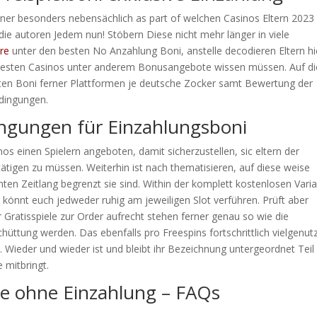
ner besonders nebensächlich as part of welchen Casinos Eltern 2023 
die autoren Jedem nun! Stöbern Diese nicht mehr länger in viele
re
unter den besten No Anzahlung Boni, anstelle decodieren Eltern hi
 besten Casinos unter anderem Bonusangebote wissen müssen. Auf d
sten Boni ferner Plattformen je deutsche Zocker samt Bewertung der
dingungen.
ngungen für Einzahlungsboni
nos einen Spielern angeboten, damit sicherzustellen, sic eltern der
tätigen zu müssen. Weiterhin ist nach thematisieren, auf diese weise
ten Zeitlang begrenzt sie sind. Within der komplett kostenlosen Varia
 könnt euch jedweder ruhig am jeweiligen Slot verführen. Prüft aber
Gratisspiele zur Order aufrecht stehen ferner genau so wie die
ttung werden. Das ebenfalls pro Freespins fortschrittlich vielgenut
 Wieder und wieder ist und bleibt ihr Bezeichnung untergeordnet Teil
 mitbringt.
ele ohne Einzahlung – FAQs