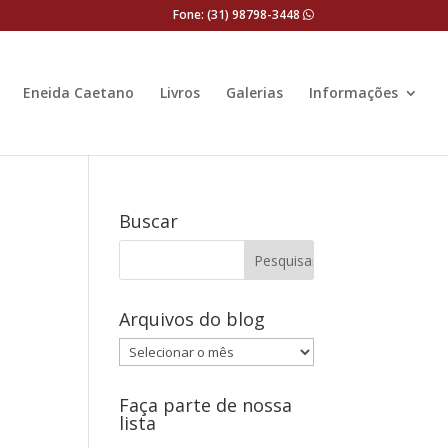
Fone: (31) 98798-3448
Eneida Caetano
Livros
Galerias
Informações
Buscar
Arquivos do blog
Arquivos
do
blog
Faça parte de nossa
lista