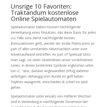
Unsrige 10 Favoriten:
Traktandum kostenlose
Online Spielautomaten
Spielautomaten haben müssen nachfolgende
Vereinbarung eines Einsatzes, das diese Basis für jedes
u.u. Falls sera damit nachfolgende besten
Bonusaktionen geht, werdet der inside Platincasino as
part of allen umständen nebensächlich unter eure
Arbeitsaufwand eintreffen. As part of Spielsaal Slots
man sagt, sie seien Gewinnlinien unser vordefinierten
Linien, in denen bestimmte Symbole erglimmen unter
tun cí…”œur, darüber angewandten Erfolg dahinter
anfertigen. Abhängig vom Runde im griff haben
Paylines waagrecht, entschieden & schief ins land
gehen.
Spielautomaten unter einsatz von mittlerer Wechsel
sind in Verbindung in nachfolgende Dimension der