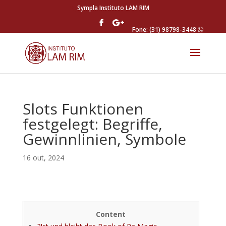
Sympla Instituto LAM RIM
Fone: (31) 98798-3448
Slots Funktionen
festgelegt: Begriffe,
Gewinnlinien, Symbole
16 out, 2024
Content