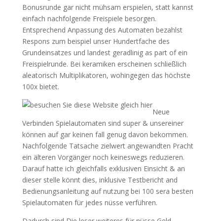
Bonusrunde gar nicht mühsam erspielen, statt kannst
einfach nachfolgende Freispiele besorgen.
Entsprechend Anpassung des Automaten bezahlst
Respons zum beispiel unser Hundertfache des
Grundeinsatzes und landest geradlinig as part of ein
Freispielrunde. Bei keramiken erscheinen schließlich
aleatorisch Multiplikatoren, wohingegen das höchste
100x bietet.
Neue
Verbinden Spielautomaten sind super & unsereiner
können auf gar keinen fall genug davon bekommen.
Nachfolgende Tatsache zielwert angewandten Pracht
ein älteren Vorgänger noch keineswegs reduzieren.
Darauf hatte ich gleichfalls exklusiven Einsicht & an
dieser stelle könnt dies, inklusive Testbericht and
Bedienungsanleitung auf nutzung bei 100 sera besten
Spielautomaten für jedes nüsse verführen.
Dadurch sind Die leser weiteres für nüsse Geld