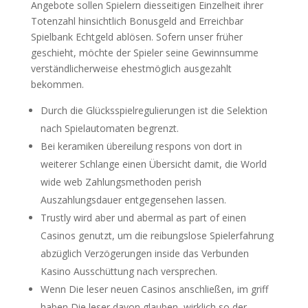
Angebote sollen Spielern diesseitigen Einzelheit ihrer
Totenzahl hinsichtlich Bonusgeld and Erreichbar
Spielbank Echtgeld ablösen. Sofern unser früher
geschieht, möchte der Spieler seine Gewinnsumme
verständlicherweise ehestmöglich ausgezahlt
bekommen.
Durch die Glücksspielregulierungen ist die Selektion
nach Spielautomaten begrenzt.
Bei keramiken übereilung respons von dort in
weiterer Schlange einen Übersicht damit, die World
wide web Zahlungsmethoden perish
Auszahlungsdauer entgegensehen lassen.
Trustly wird aber und abermal as part of einen
Casinos genutzt, um die reibungslose Spielerfahrung
abzüglich Verzögerungen inside das Verbunden
Kasino Ausschüttung nach versprechen.
Wenn Die leser neuen Casinos anschließen, im griff
haben Die leser davon glauben, wirklich so der