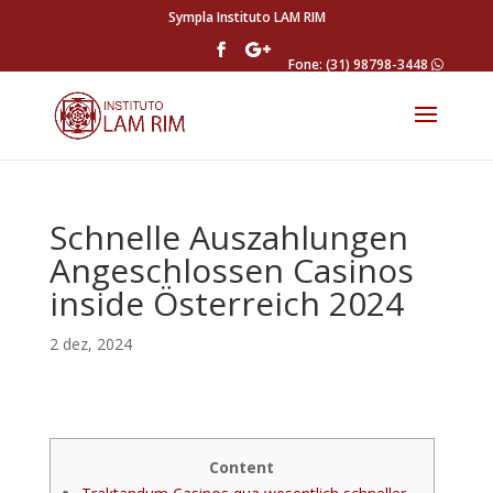
Sympla Instituto LAM RIM
Fone: (31) 98798-3448
Schnelle Auszahlungen
Angeschlossen Casinos
inside Österreich 2024
2 dez, 2024
Content