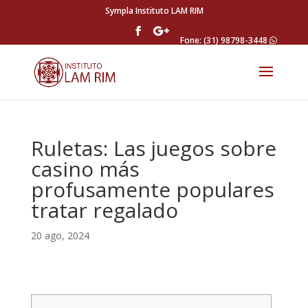
Sympla Instituto LAM RIM
Fone: (31) 98798-3448
Ruletas: Las juegos sobre
casino más
profusamente populares
tratar regalado
20 ago, 2024