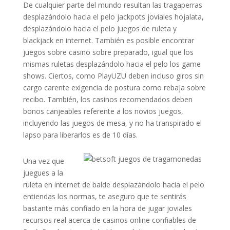
De cualquier parte del mundo resultan las tragaperras
desplazándolo hacia el pelo jackpots joviales hojalata,
desplazándolo hacia el pelo juegos de ruleta y
blackjack en internet. También es posible encontrar
juegos sobre casino sobre preparado, igual que los
mismas ruletas desplazándolo hacia el pelo los game
shows. Ciertos, como PlayUZU deben incluso giros sin
cargo carente exigencia de postura como rebaja sobre
recibo. También, los casinos recomendados deben
bonos canjeables referente a los novios juegos,
incluyendo las juegos de mesa, y no ha transpirado el
lapso para liberarlos es de 10 días.
Una vez que
juegues a la
ruleta en internet de balde desplazándolo hacia el pelo
entiendas los normas, te aseguro que te sentirás
bastante más confiado en la hora de jugar joviales
recursos real acerca de casinos online confiables de