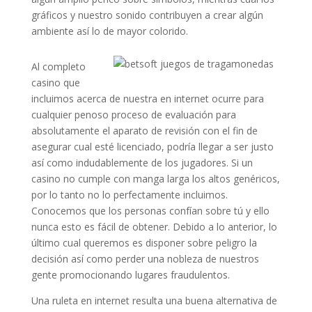
gráficos y nuestro sonido contribuyen a crear algún
ambiente así­ lo de mayor colorido.
Al completo
casino que
incluimos acerca de nuestra en internet ocurre para
cualquier penoso proceso de evaluación para
absolutamente el aparato de revisión con el fin de
asegurar cual esté licenciado, podrí­a llegar a ser justo
así­ como indudablemente de los jugadores. Si un
casino no cumple con manga larga los altos genéricos,
por lo tanto no lo perfectamente incluimos.
Conocemos que los personas confían sobre tú y ello
nunca esto es fácil de obtener. Debido a lo anterior, lo
último cual queremos es disponer sobre peligro la
decisión así­ como perder una nobleza de nuestros
gente promocionando lugares fraudulentos.
Una ruleta en internet resulta una buena alternativa de