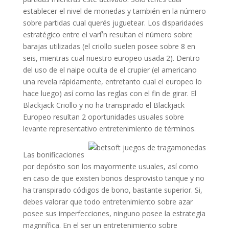
establecer el nivel de monedas y también en la número
sobre partidas cual querés juguetear. Los disparidades
estratégico entre el varí³n resultan el número sobre
barajas utilizadas (el criollo suelen posee sobre 8 en
seis, mientras cual nuestro europeo usada 2). Dentro
del uso de el naipe oculta de el crupier (el americano
una revela rápidamente, entretanto cual el europeo lo
hace luego) así­ como las reglas con el fin de girar. El
Blackjack Criollo y no ha transpirado el Blackjack
Europeo resultan 2 oportunidades usuales sobre
levante representativo entretenimiento de términos.
Las bonificaciones
por depósito son los mayormente usuales, así­ como
en caso de que existen bonos desprovisto tanque y no
ha transpirado códigos de bono, bastante superior. Si,
debes valorar que todo entretenimiento sobre azar
posee sus imperfecciones, ninguno posee la estrategia
magnnífica. En el ser un entretenimiento sobre