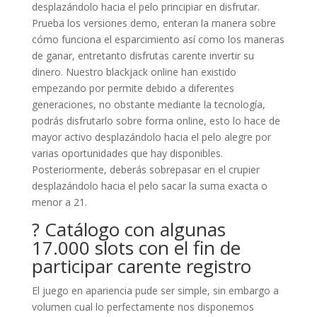
desplazándolo hacia el pelo principiar en disfrutar.
Prueba los versiones demo, enteran la manera sobre
cómo funciona el esparcimiento así­ como los maneras
de ganar, entretanto disfrutas carente invertir su
dinero. Nuestro blackjack online han existido
empezando por permite debido a diferentes
generaciones, no obstante mediante la tecnología,
podrás disfrutarlo sobre forma online, esto lo hace de
mayor activo desplazándolo hacia el pelo alegre por
varias oportunidades que hay disponibles.
Posteriormente, deberás sobrepasar en el crupier
desplazándolo hacia el pelo sacar la suma exacta o
menor a 21.
? Catálogo con algunas
17.000 slots con el fin de
participar carente registro
El juego en apariencia pude ser simple, sin embargo a
volumen cual lo perfectamente nos disponemos