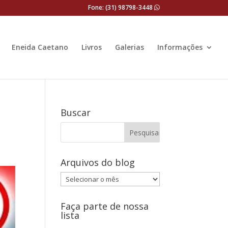
Fone: (31) 98798-3448
Eneida Caetano
Livros
Galerias
Informações
Buscar
Arquivos do blog
Arquivos
do
blog
Faça parte de nossa
lista