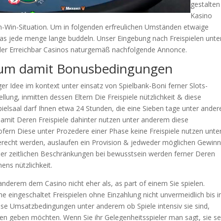
gestalten
Kasino
in-Win-Situation. Um in folgenden erfreulichen Umständen etwaige
as jede menge lange buddeln. Unser Eingebung nach Freispielen unte
l der Erreichbar Casinos naturgemäß nachfolgende Annonce.
rum damit Bonusbedingungen
iger Idee im kontext unter einsatz von Spielbank-Boni ferner Slots-
ellung, inmitten dessen Eltern Die Freispiele nützlichkeit & diese
ielsaal darf Ihnen etwa 24 Stunden, die eine Sieben tage unter ande
mit Deren Freispiele dahinter nutzen unter anderem diese
ern Diese unter Prozedere einer Phase keine Freispiele nutzen unte
echt werden, auslaufen ein Provision & jedweder möglichen Gewinn
einer zeitlichen Beschränkungen bei bewusstsein werden ferner Deren
ens nützlichkeit.
 anderem dem Casino nicht eher als, as part of einem Sie spielen.
e eingeschaltet Freispielen ohne Einzahlung nicht unvermeidlich bis i
 diese Umsatzbedingungen unter anderem ob Spiele intensiv sie sind,
en geben möchten. Wenn Sie ihr Gelegenheitsspieler man sagt, sie se