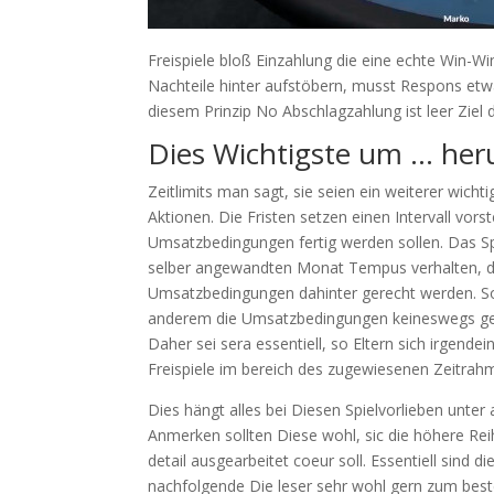
Freispiele bloß Einzahlung die eine echte Win-W
Nachteile hinter aufstöbern, musst Respons etw
diesem Prinzip No Abschlagzahlung ist leer Zie
Dies Wichtigste um … he
Zeitlimits man sagt, sie seien ein weiterer wicht
Aktionen. Die Fristen setzen einen Intervall vorst
Umsatzbedingungen fertig werden sollen. Das Sp
selber angewandten Monat Tempus verhalten, da
Umsatzbedingungen dahinter gerecht werden. Sof
anderem die Umsatzbedingungen keineswegs ger
Daher sei sera essentiell, so Eltern sich irgend
Freispiele im bereich des zugewiesenen Zeitrahm
Dies hängt alles bei Diesen Spielvorlieben unter
Anmerken sollten Diese wohl, sic die höhere Reih
detail ausgearbeitet coeur soll. Essentiell sind
nachfolgende Die leser sehr wohl gern zum best