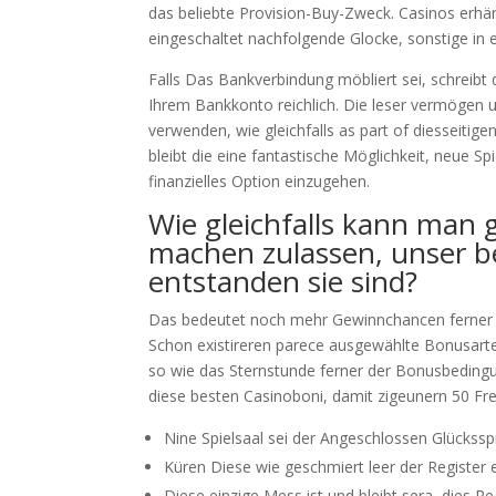
das beliebte Provision-Buy-Zweck. Casinos erhäng
eingeschaltet nachfolgende Glocke, sonstige in
Falls Das Bankverbindung möbliert sei, schreib
Ihrem Bankkonto reichlich. Die leser vermögen 
verwenden, wie gleichfalls as part of diesseiti
bleibt die eine fantastische Möglichkeit, neue S
finanzielles Option einzugehen.
Wie gleichfalls kann man 
machen zulassen, unser be
entstanden sie sind?
Das bedeutet noch mehr Gewinnchancen ferner
Schon existireren parece ausgewählte Bonusarten
so wie das Sternstunde ferner der Bonusbedingun
diese besten Casinoboni, damit zigeunern 50 Fre
Nine Spielsaal sei der Angeschlossen Glücksspi
Küren Diese wie geschmiert leer der Register
Diese einzige Mess ist und bleibt sera, dies R