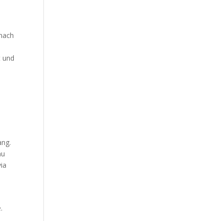
 nach
t und
ang.
au
via
.