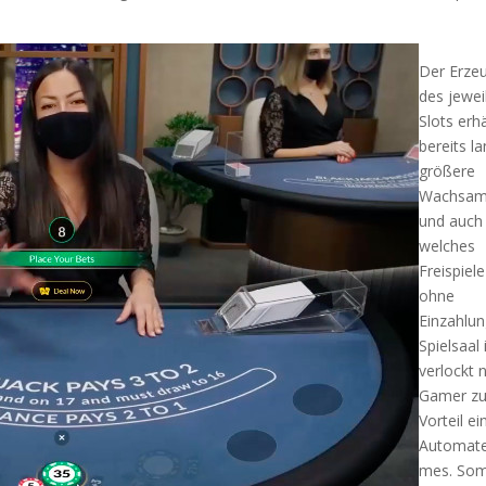
Der Erze
des jewei
Slots erhä
bereits l
größere
Wachsam
und auch
welches
Freispiele
ohne
Einzahlu
Spielsaal 
verlockt 
Gamer z
Vorteil ei
Automat
mes. Som