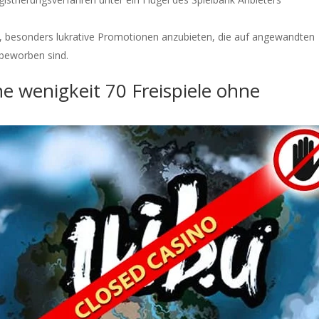
s, besonders lukrative Promotionen anzubieten, die auf angewandten
 beworben sind.
e wenigkeit 70 Freispiele ohne