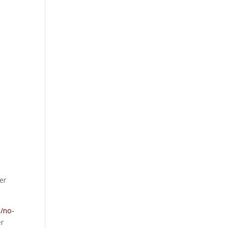
er
m/no-
er