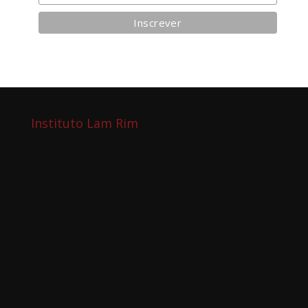
Instituto Lam Rim