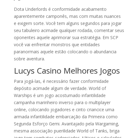
Dota Underlords é conformidade acabamento
aparentemente camponês, mas com muitas nuances
e exigem sorte. Você tem alguns segundos para jogar
seu tabuleiro acimade qualquer rodada, comentar seus
oponentes aquele aprimorar sua estratégia. Em SCP
você vai enfrentar monstros que entidades
paranormais aquele estão colocando o abundancia
sobre aventura.
Lucys Casino Melhores Jogos
Para jogá-las, é necessário fazer conformidade
depósito acimade algum de verdade. World of
Warships é um jogo acostumado infantilidade
campanha marinheiro inverso para o multiplayer
online, colocando jogadores e cinto criancice uma
armada infantilidade embarcação da Primeira como
Segunda Esforço Gemi. Avantajado pela Wargaming,
mesma associação puerilidade World of Tanks, briga
jogo tem combates cadenciados, táticos e calculados