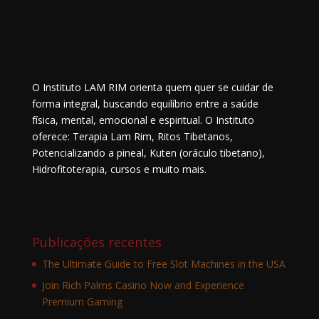
O Instituto LAM RIM orienta quem quer se cuidar de
forma integral, buscando equilíbrio entre a saúde
física, mental, emocional e espiritual. O Instituto
oferece: Terapia Lam Rim, Ritos Tibetanos,
Potencializando a pineal, Kuten (oráculo tibetano),
Hidrofitoterapia, cursos e muito mais.
Publicações recentes
The Ultimate Guide to Free Slot Machines in the USA
Join Rich Palms Casino Now and Experience
Premium Gaming