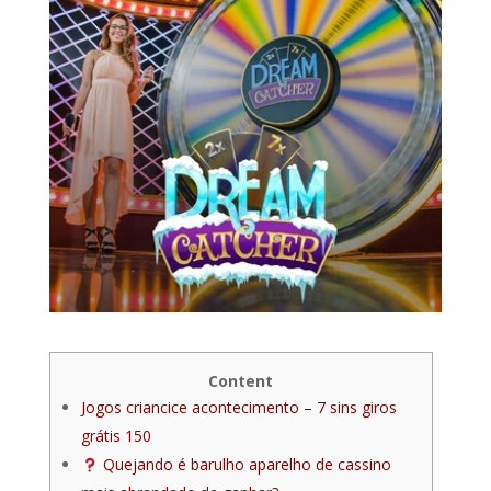
Content
Jogos criancice acontecimento – 7 sins giros
grátis 150
Quejando é barulho aparelho de cassino