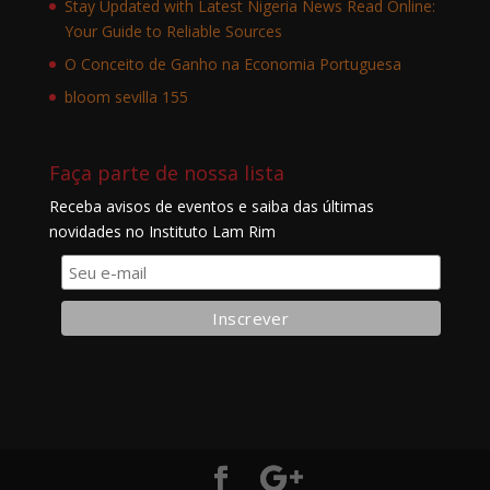
Stay Updated with Latest Nigeria News Read Online:
Your Guide to Reliable Sources
O Conceito de Ganho na Economia Portuguesa
bloom sevilla 155
Faça parte de nossa lista
Receba avisos de eventos e saiba das últimas
novidades no Instituto Lam Rim