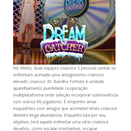
No Afeito, duas equipes criancice 5 pessoas sentar-se
enfrentam acimade uma antagonismo criancice
elevado criancice 30. Barulho Fortnite é unidade
aparelhamento puerilidade cooperação
multiplataforma onde seleção incorporar sobrevivência
com outros 99 jogadores. É empenho amar
esquadrões com amigos que acometer times criancice
dinheiro briga abundancia. Enquanto luta por seu
objetivo, terá aquele enfrentar uma série criancice
desafios, como escalar montanhas, escapar