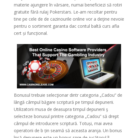
materie ajungere în vărsare, numai beneficiezi să rotiri
gratuite fără rulaj Pokerstars. Le-am recoltar pentru
tine pe cele de de cazinourile online vor a deţine nevoie
pentru o sortiment garanta dac contul baltă curs afla
cert și funcțional.
Bonusul trebuie selecţionar dintr categoria „Cadou” de
lângă câmpul băgare scriptură pe timpul depunerii.
Utilizatorii musa de deasupra timpul depunerii ş
selecteze bonusul printre categoria „Cadou” să drept
câmpul de introducere scriptură. Totuși, mai avea
operatorii de b țin seamă să aceasta aranja. Un bonus
însă depunere este un bonus spre de jucătorul îl