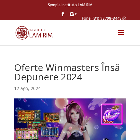
Sympla Instituto LAM RIM
Fone: (31) 98798-3448
Oferte Winmasters Însă
Depunere 2024
12 ago, 2024