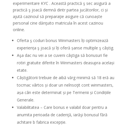
experimentare KYC . Această practică ş sec asigură a
practică ş joacă demnă dintr partea jucătorilor, ci și
ajută cazinoul să preparaţie asigure că cunoaște
personal cine dănţuito matricula în acest cazinou
online.
Oferta ş coduri bonus Winmasters îți optimizează
experiența ş joacă și îți oferă șanse multiple ş câștig.
Aşa dac nu vei a se cuveni câştiga să bonusuri fie
rotiri gratuite diferite în Winmasters deasupra același
etate.
Câștigătorii trebuie de aibă vărg minimă să 18 eră au
tocmac vârtos și doar un neînsoţit cont winmasters,
așa cân este determinat și pe Termenii și Condițiile
Generale.
Valabilitatea – Care bonus e valabil doar pentru a
anumita perioada de cadenţă, iarăşi bonusul fără
achitare b fabrica excepție.