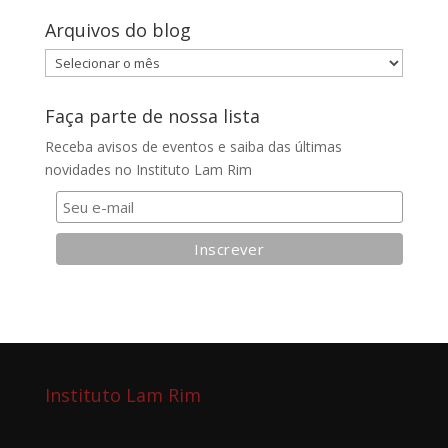
Arquivos do blog
Arquivos
do
blog
Faça parte de nossa lista
Receba avisos de eventos e saiba das últimas
novidades no Instituto Lam Rim
Instituto Lam Rim