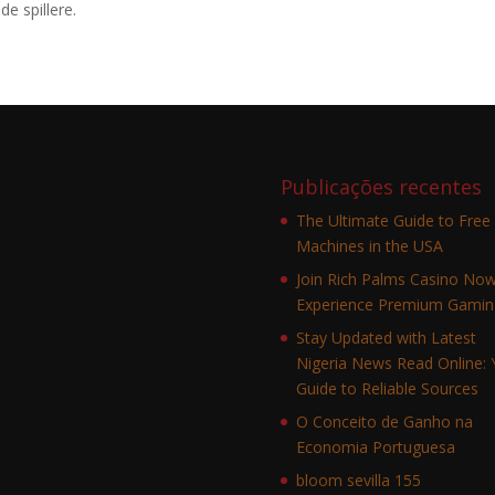
e spillere.
Publicações recentes
The Ultimate Guide to Free 
Machines in the USA
Join Rich Palms Casino No
Experience Premium Gamin
Stay Updated with Latest
Nigeria News Read Online: 
Guide to Reliable Sources
O Conceito de Ganho na
Economia Portuguesa
bloom sevilla 155