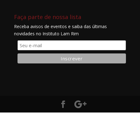
Faça parte de nossa lista
Receba avisos de eventos e saiba das últimas
novidades no Instituto Lam Rim