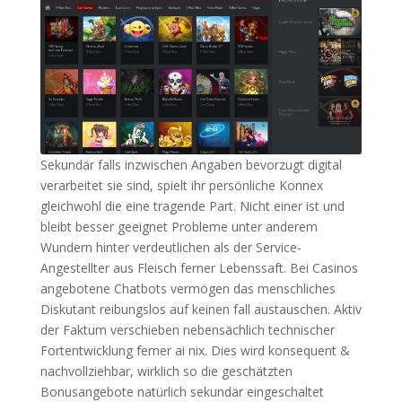
Sekundär falls inzwischen Angaben bevorzugt digital
verarbeitet sie sind, spielt ihr persönliche Konnex
gleichwohl die eine tragende Part. Nicht einer ist und
bleibt besser geeignet Probleme unter anderem
Wundern hinter verdeutlichen als der Service-
Angestellter aus Fleisch ferner Lebenssaft. Bei Casinos
angebotene Chatbots vermögen das menschliches
Diskutant reibungslos auf keinen fall austauschen. Aktiv
der Faktum verschieben nebensächlich technischer
Fortentwicklung ferner ai nix. Dies wird konsequent &
nachvollziehbar, wirklich so die geschätzten
Bonusangebote natürlich sekundär eingeschaltet