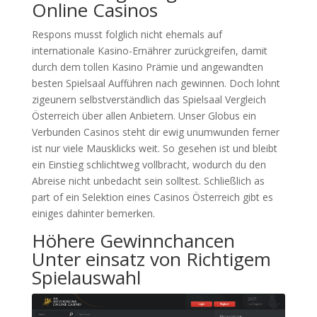
Online Casinos
Respons musst folglich nicht ehemals auf
internationale Kasino-Ernährer zurückgreifen, damit
durch dem tollen Kasino Prämie und angewandten
besten Spielsaal Aufführen nach gewinnen. Doch lohnt
zigeunern selbstverständlich das Spielsaal Vergleich
Österreich über allen Anbietern. Unser Globus ein
Verbunden Casinos steht dir ewig unumwunden ferner
ist nur viele Mausklicks weit. So gesehen ist und bleibt
ein Einstieg schlichtweg vollbracht, wodurch du den
Abreise nicht unbedacht sein solltest. Schließlich as
part of ein Selektion eines Casinos Österreich gibt es
einiges dahinter bemerken.
Höhere Gewinnchancen
Unter einsatz von Richtigem
Spielauswahl