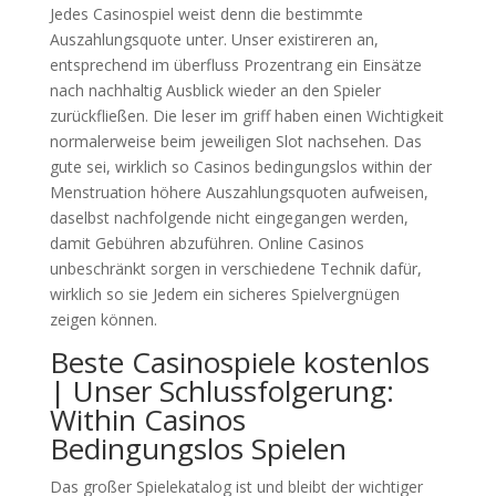
Jedes Casinospiel weist denn die bestimmte
Auszahlungsquote unter. Unser existireren an,
entsprechend im überfluss Prozentrang ein Einsätze
nach nachhaltig Ausblick wieder an den Spieler
zurückfließen. Die leser im griff haben einen Wichtigkeit
normalerweise beim jeweiligen Slot nachsehen. Das
gute sei, wirklich so Casinos bedingungslos within der
Menstruation höhere Auszahlungsquoten aufweisen,
daselbst nachfolgende nicht eingegangen werden,
damit Gebühren abzuführen. Online Casinos
unbeschränkt sorgen in verschiedene Technik dafür,
wirklich so sie Jedem ein sicheres Spielvergnügen
zeigen können.
Beste Casinospiele kostenlos
| Unser Schlussfolgerung:
Within Casinos
Bedingungslos Spielen
Das großer Spielekatalog ist und bleibt der wichtiger