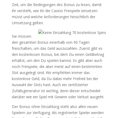
Zeit, um die Bedingungen des Bonus zu lesen, damit
ihr versteht, wie ihr die Casino Freispiele einsetzen
müsst und welche Anforderungen hinsichtlich der
Umsetzung gelten.
Sie müssen
den gesamten Bonus innerhalb von 90 Tagen
freischalten, um das Geld auszuzahlen. Zuerst gibt es
den kostenlosen Bonus, bei dem Du einen Geldbetrag
erhältst, um den Du spielen kannst. Es gibt aber auch
noch Freispiele, die aber meist auf einen bestimmten
Slot ausgelegt sind. Wir empfehlen immer das
kostenlose Geld, da Du dabei mehr Freiheit bei der
Auswahl der Slots hast. Auch ein zertifizierter
Zufallsgenerator ist wichtig, denn dieser entscheidet
darüber wie ein Spiel mit Gewinn oder Verlust ausgeht.
Der Bonus ohne Einzahlung steht also allen neuen
Spielern zur Verfügung. Als registrierter Spieler werden