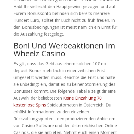
Habt Ihr vielleicht den Hauptgewinn gezogen und auf
Eurem Bonuskonto befinden sich bereits mehrere
Hundert Euro, solltet Ihr Euch nicht zu früh freuen. In
den Bonusbedingungen ist meist nämlich ein Limit für
die Auszahlung festgelegt.
Boni Und Werbeaktionen Im
Wheelz Casino
Es gilt, dass das Geld aus einem solchen 10€ no
deposit Bonus mehrfach in einer zeitlichen Frist
umgesetzt werden muss. Beachte die Frist und halte
sie unbedingt ein, damit es zu keiner Stornierung des
Bonusses kommt. Die folgende Tabelle zeigt dir eine
Auswahl der beliebtesten
Keine Einzahlung 70
kostenlose Spins
Spielautomaten in Österreich. Du
erhälst Informationen zu den einzelnen
Rückzahlungsquoten , den produzierenden Anbietern
von Casino Software und den österreichischen Online
Casinos, die sie anbieten. Nehmt euch einen Moment