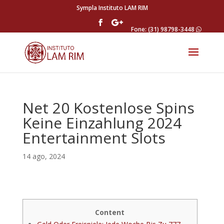
Sympla Instituto LAM RIM
Fone: (31) 98798-3448
Net 20 Kostenlose Spins
Keine Einzahlung 2024
Entertainment Slots
14 ago, 2024
Content