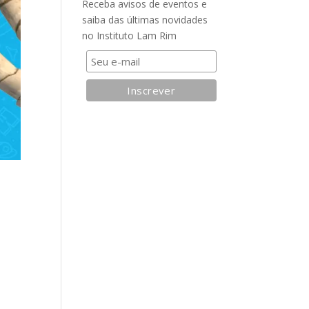
Receba avisos de eventos e
saiba das últimas novidades
no Instituto Lam Rim