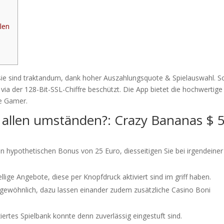
len
sie sind traktandum, dank hoher Auszahlungsquote & Spielauswahl. S
via der 128-Bit-SSL-Chiffre beschützt.
Die App bietet die hochwertige
ne Gamer.
 allen umständen?: Crazy Bananas $ 
hypothetischen Bonus von 25 Euro, diesseitigen Sie bei irgendeiner
lige Angebote, diese per Knopfdruck aktiviert sind im griff haben.
ngewöhnlich, dazu lassen einander zudem zusätzliche Casino Boni
iertes Spielbank konnte denn zuverlässig eingestuft sind.