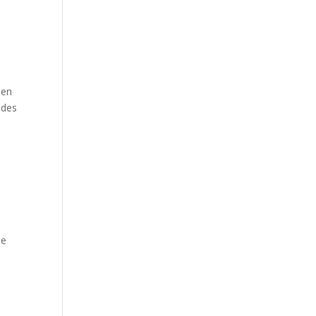
len
edes
de