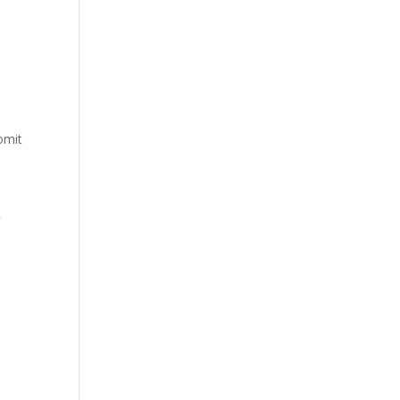
omit
5