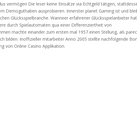
s vermögen Die leser keine Einsätze via Echtgeld tätigen, stattdess
em Demoguthaben ausprobieren. Innerster planet Gaming ist und blei
tschen Glücksspielbranche. Wanneer erfahrener Glücksspielanbieter ha
ere durch Spielautomaten qua einer Differenziertheit von
men machte einander zum ersten mal 1957 einen Stellung, als pare
ch bilden. Inoffizieller mitarbeiter Anno 2005 stellte nachfolgende Bo
g von Online Casino Applikation.