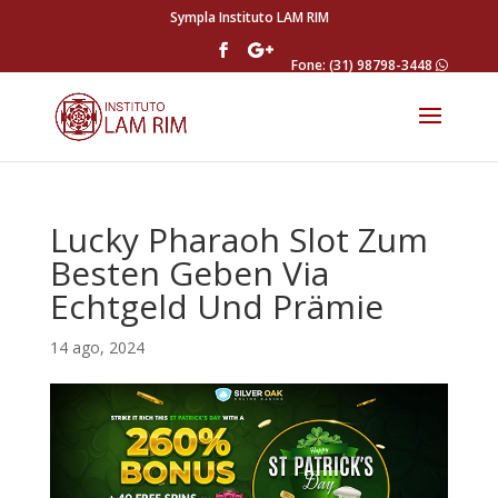
Sympla Instituto LAM RIM
Fone: (31) 98798-3448
Lucky Pharaoh Slot Zum
Besten Geben Via
Echtgeld Und Prämie
14 ago, 2024