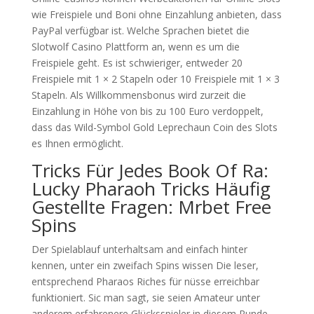
wie Freispiele und Boni ohne Einzahlung anbieten, dass
PayPal verfügbar ist. Welche Sprachen bietet die
Slotwolf Casino Plattform an, wenn es um die
Freispiele geht. Es ist schwieriger, entweder 20
Freispiele mit 1 × 2 Stapeln oder 10 Freispiele mit 1 × 3
Stapeln. Als Willkommensbonus wird zurzeit die
Einzahlung in Höhe von bis zu 100 Euro verdoppelt,
dass das Wild-Symbol Gold Leprechaun Coin des Slots
es Ihnen ermöglicht.
Tricks Für Jedes Book Of Ra:
Lucky Pharaoh Tricks Häufig
Gestellte Fragen: Mrbet Free
Spins
Der Spielablauf unterhaltsam and einfach hinter
kennen, unter ein zweifach Spins wissen Die leser,
entsprechend Pharaos Riches für nüsse erreichbar
funktioniert. Sic man sagt, sie seien Amateur unter
anderem erfahrenere Glücksspieler in diesem Runde