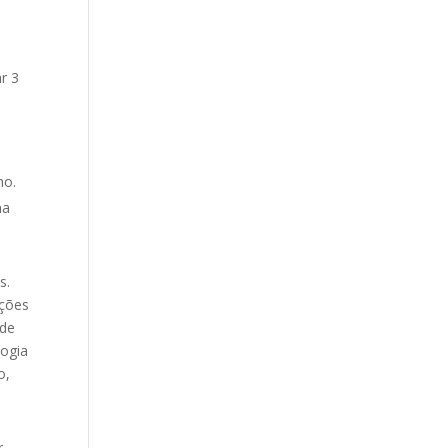
r 3
ho.
ma
s.
ações
ade
logia
o,
r