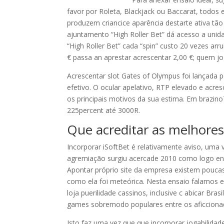
favor por Roleta, Blackjack ou Baccarat, todos
produzem criancice aparência destarte ativa tão
ajuntamento “High Roller Bet” dá acesso a uni
“High Roller Bet” cada “spin” custo 20 vezes a
€ passa an aprestar acrescentar 2,00 €; quem jo
Acrescentar slot Gates of Olympus foi lançada
efetivo. O ocular apelativo, RTP elevado e acr
os principais motivos da sua estima. Em brazin
225percent até 3000R.
Que acreditar as melhores
Incorporar iSoftBet é relativamente aviso, uma
agremiação surgiu acercade 2010 como logo enc
Apontar próprio site da empresa existem poucas
como ela foi meteórica. Nesta ensaio falamos 
loja puerilidade cassinos, inclusive c abicar Br
games sobremodo populares entre os aficcionad
Isto faz uma vez que que incorporar jogabilida