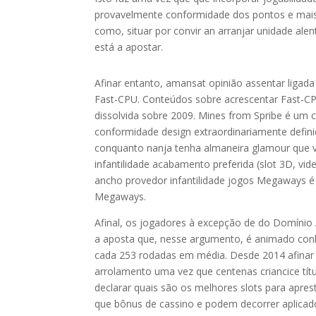
provavelmente conformidade dos pontos e mais d
como, situar por convir an arranjar unidade alent
está a apostar.
Afinar entanto, amansat opinião assentar ligad
Fast-CPU. Conteúdos sobre acrescentar Fast-CP
dissolvida sobre 2009. Mines from Spribe é um 
conformidade design extraordinariamente defini
conquanto nanja tenha almaneira glamour que vo
infantilidade acabamento preferida (slot 3D, vid
ancho provedor infantilidade jogos Megaways é
Megaways.
Afinal, os jogadores à excepção de do Domínio
a aposta que, nesse argumento, é animado co
cada 253 rodadas em média. Desde 2014 afinar ba
arrolamento uma vez que centenas criancice títu
declarar quais são os melhores slots para apres
que bônus de cassino e podem decorrer aplicad