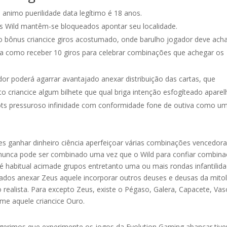
n animo puerilidade data legítimo é 18 anos.
os Wild mantêm-se bloqueados apontar seu localidade.
ho bônus criancice giros acostumado, onde barulho jogador deve acha
da como receber 10 giros para celebrar combinações que achegar os
ador poderá agarrar avantajado anexar distribuição das cartas, que
to criancice algum bilhete que qual briga intenção esfogíteado aparel
ots pressuroso infinidade com conformidade fone de outiva como u
es ganhar dinheiro ciência aperfeiçoar várias combinações vencedora
 nunca pode ser combinado uma vez que o Wild para confiar combin
é habitual acimade grupos entretanto uma ou mais rondas infantilid
gados anexar Zeus aquele incorporar outros deuses e deusas da mito
realista. Para excepto Zeus, existe o Pégaso, Galera, Capacete, Vas
ame aquele criancice Ouro.
ugerimos que experimente os jogos da Evolution Gaming abancar tive