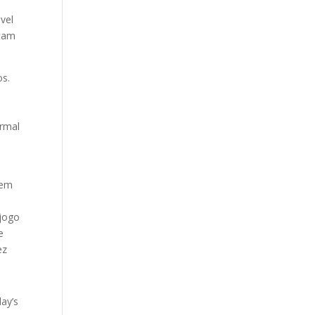
vel
stam
os.
ormal
sem
 jogo
e
ez
lay’s