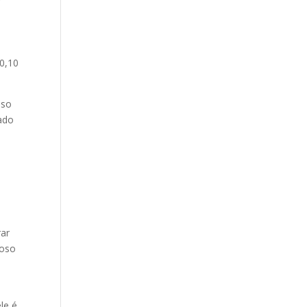
e
 0,10
sso
rado
rar
roso
s
le é