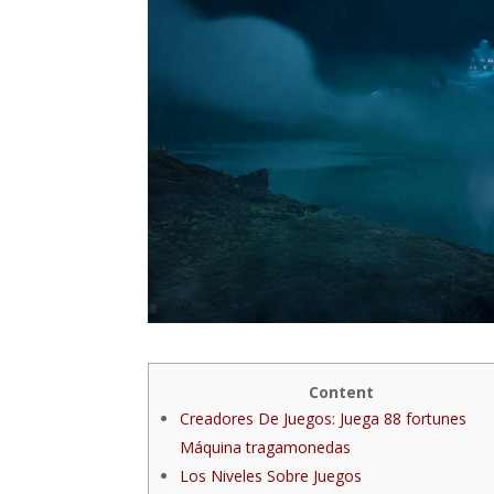
Content
Creadores De Juegos: Juega 88 fortunes
Máquina tragamonedas
Los Niveles Sobre Juegos