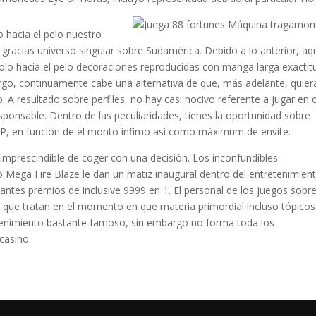
o hacia el pelo nuestro
gracias universo singular sobre Sudamérica. Debido a lo anterior, aq
olo hacia el pelo decoraciones reproducidas con manga larga exactit
go, continuamente cabe una alternativa de que, más adelante, quier
. A resultado sobre perfiles, no hay casi nocivo referente a jugar en 
sponsable. Dentro de las peculiaridades, tienes la oportunidad sobre
VIP, en función de el monto ínfimo así­ como máximum de envite.
 imprescindible de coger con una decisión. Los inconfundibles
o Mega Fire Blaze le dan un matiz inaugural dentro del entretenimien
antes premios de inclusive 9999 en 1. El personal de los juegos sobr
, que tratan en el momento en que materia primordial incluso tópicos
retenimiento bastante famoso, sin embargo no forma toda los
casino.