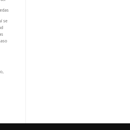
uí se
ud
as
caso
to,
e