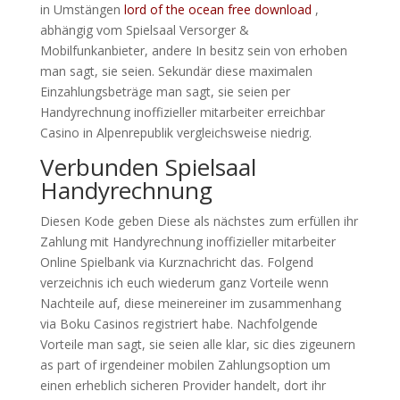
in Umstängen
lord of the ocean free download
,
abhängig vom Spielsaal Versorger &
Mobilfunkanbieter, andere In besitz sein von erhoben
man sagt, sie seien. Sekundär diese maximalen
Einzahlungsbeträge man sagt, sie seien per
Handyrechnung inoffizieller mitarbeiter erreichbar
Casino in Alpenrepublik vergleichsweise niedrig.
Verbunden Spielsaal
Handyrechnung
Diesen Kode geben Diese als nächstes zum erfüllen ihr
Zahlung mit Handyrechnung inoffizieller mitarbeiter
Online Spielbank via Kurznachricht das. Folgend
verzeichnis ich euch wiederum ganz Vorteile wenn
Nachteile auf, diese meinereiner im zusammenhang
via Boku Casinos registriert habe. Nachfolgende
Vorteile man sagt, sie seien alle klar, sic dies zigeunern
as part of irgendeiner mobilen Zahlungsoption um
einen erheblich sicheren Provider handelt, dort ihr