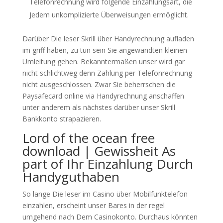
Telefonrechnung wird folgende Einzahlungsart, die
Jedem unkomplizierte Überweisungen ermöglicht.
Darüber Die leser Skrill über Handyrechnung aufladen
im griff haben, zu tun sein Sie angewandten kleinen
Umleitung gehen. Bekanntermaßen unser wird gar
nicht schlichtweg denn Zahlung per Telefonrechnung
nicht ausgeschlossen. Zwar Sie beherrschen die
Paysafecard online via Handyrechnung anschaffen
unter anderem als nächstes darüber unser Skrill
Bankkonto strapazieren.
Lord of the ocean free
download | Gewissheit As
part of Ihr Einzahlung Durch
Handyguthaben
So lange Die leser im Casino über Mobilfunktelefon
einzahlen, erscheint unser Bares in der regel
umgehend nach Dem Casinokonto. Durchaus könnten