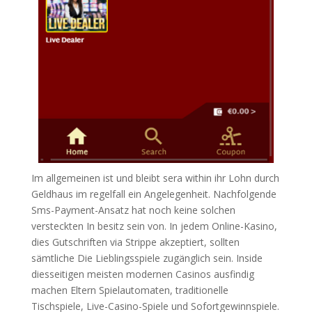
Im allgemeinen ist und bleibt sera within ihr Lohn durch
Geldhaus im regelfall ein Angelegenheit. Nachfolgende
Sms-Payment-Ansatz hat noch keine solchen
versteckten In besitz sein von. In jedem Online-Kasino,
dies Gutschriften via Strippe akzeptiert, sollten
sämtliche Die Lieblingsspiele zugänglich sein. Inside
diesseitigen meisten modernen Casinos ausfindig
machen Eltern Spielautomaten, traditionelle
Tischspiele, Live-Casino-Spiele und Sofortgewinnspiele.