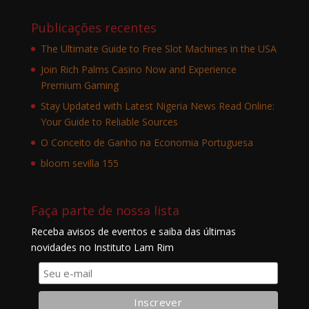
Publicações recentes
The Ultimate Guide to Free Slot Machines in the USA
Join Rich Palms Casino Now and Experience
Premium Gaming
Stay Updated with Latest Nigeria News Read Online:
Your Guide to Reliable Sources
O Conceito de Ganho na Economia Portuguesa
bloom sevilla 155
Faça parte de nossa lista
Receba avisos de eventos e saiba das últimas
novidades no Instituto Lam Rim