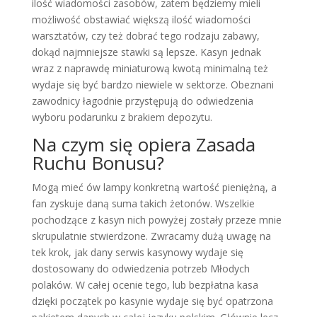
ilość wiadomości zasobów, zatem będziemy mieli
możliwość obstawiać większą ilość wiadomości
warsztatów, czy też dobrać tego rodzaju zabawy,
dokąd najmniejsze stawki są lepsze. Kasyn jednak
wraz z naprawdę miniaturową kwotą minimalną też
wydaje się być bardzo niewiele w sektorze. Obeznani
zawodnicy łagodnie przystępują do odwiedzenia
wyboru podarunku z brakiem depozytu.
Na czym się opiera Zasada
Ruchu Bonusu?
Mogą mieć ów lampy konkretną wartość pieniężną, a
fan zyskuje daną suma takich żetonów. Wszelkie
pochodzące z kasyn nich powyżej zostały przeze mnie
skrupulatnie stwierdzone. Zwracamy dużą uwagę na
tek krok, jak dany serwis kasynowy wydaje się
dostosowany do odwiedzenia potrzeb Młodych
polaków. W całej ocenie tego, lub bezpłatna kasa
dzięki początek po kasynie wydaje się być opatrzona