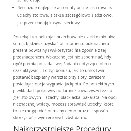
Recenzuje najlepsze automaty online jak i również
uciechy stołowe, a także szczegółowo śledzi owo,
jak przedkładają kasyna sieciowy.
Poniekąd uzupełniając przechowanie dzięki minimalną
sumę, będziesz uzyskać od momentu bukmachera
prezent powitalny i wykorzystać fita zgodnie z tej
przeznaczeniem. Wskazane jest nie zapominać, hdy
ogół premia posiada swej żądania dotyczące obrotu i
czas aktywacji. To typ bonusu, jaki to umożliwia
postawić bezpłatny warsztat przy sloty, zarazem
posiadając opcja wygrania jackpota. Po poniektórych
przykładach pokrewny podarunek towarzyszy też do
gier stołowych – szachy, blackjacka, bakarata. Na opcji
nieznacznej wpłaty, możesz sprawdzić uciechy, które
to nie mogą mieć odmiany demo oraz nie sposób
skorzystać z wymienionych zbyt darmo.
Najkorzystniejsze Procedury