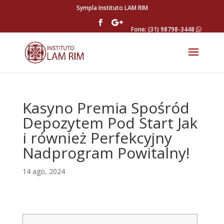
Sympla Instituto LAM RIM
Fone: (31) 98798-3448
Kasyno Premia Spośród
Depozytem Pod Start Jak
i również Perfekcyjny
Nadprogram Powitalny!
14 ago, 2024