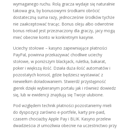
wymaganego ruchu. Rolą gracza wydaje się naturalnie
takowa gra, by bonusowymi środkami obrócić
dostateczną suma razy, jednocześnie środków tychże
nie zaakceptować tracąc. Bonus oleju albo odwrotnie
bonus reload jest przeznaczony dla graczy, jacy mogą
mieć obecnie konto w konkretnym kasynie.
Uciechy stołowe – kasyno zapewniające płatności
PayPal, powinna przekazywać chodliwe uciechy
stołowe, w poniższym blackjack, ruletka, bakarat,
poker i większą ilość. Działa duża ilość automatów i
pozostałych konsol, gdzie będziesz wystawiać z
niewielkim doładowaniem. Stwierdź przystępność
gierek dzięki wybieranym portalu jak i również dowiedz
się, lub w ewidencji znajdują się Twoje ulubione.
Pod względem technik płatności pozostaniemy mieli
do dyspozycji zarówno e-portfele, karty pre-paid,
czasem chociażby Apple Pay i BLIK. Kasyno przelew
dwadzieścia zł umożliwia obecnie na uczestnictwo przy