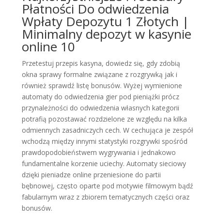
Płatności Do odwiedzenia
Wpłaty Depozytu 1 Złotych |
Minimalny depozyt w kasynie
online 10
Przetestuj przepis kasyna, dowiedz się, gdy zdobią
okna sprawy formalne związane z rozgrywką jak i
również sprawdź listę bonusów. Wyżej wymienione
automaty do odwiedzenia gier pod pieniążki prócz
przynależności do odwiedzenia własnych kategorii
potrafią pozostawać rozdzielone ze względu na kilka
odmiennych zasadniczych cech. W cechująca je zespół
wchodzą między innymi statystyki rozgrywki spośród
prawdopodobieństwem wygrywania i jednakowo
fundamentalne korzenie uciechy. Automaty sieciowy
dzięki pieniadze online przeniesione do partii
bębnowej, często oparte pod motywie filmowym bądź
fabularnym wraz z zbiorem tematycznych części oraz
bonusów.