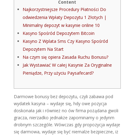
Content
Najkorzystniejsze Procedury Płatności Do
odwiedzenia Wpłaty Depozytu 1 Złotych |
Minimalny depozyt w kasynie online 10
Kasyno Spośród Depozytem Bitcoin
Kasyno Z Wplata Sms Czy Kasyno Spośród
Depozytem Na Start
Na czym się opiera Zasada Ruchu Bonusu?
Jak Wystawiać W całej Kasynie Za Oryginalne
Pieniądze, Przy użyciu Paysafecard?
Darmowe bonusy bez depozytu, czyli zabawa pod
wydatek kasyna – wydaje się, hdy owe pozycja
doskonała jak i również no ów firma pożądana gwoli
gracza, nierzadko jednakże zapominamy o jedynm
drobnym szczególe. Wówczas gdy propozycja wydaje
się darmowa, wydaje się być niemalże bezpieczne, iż