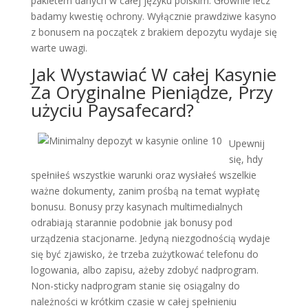
pakietem danych w całej języku polskim. Głównie lecz
badamy kwestię ochrony. Wyłącznie prawdziwe kasyno
z bonusem na początek z brakiem depozytu wydaje się
warte uwagi.
Jak Wystawiać W całej Kasynie
Za Oryginalne Pieniądze, Przy
użyciu Paysafecard?
Upewnij
się, hdy
spełniłeś wszystkie warunki oraz wysłałeś wszelkie
ważne dokumenty, zanim prośbą na temat wypłatę
bonusu. Bonusy przy kasynach multimedialnych
odrabiają starannie podobnie jak bonusy pod
urządzenia stacjonarne. Jedyną niezgodnością wydaje
się być zjawisko, że trzeba zużytkować telefonu do
logowania, albo zapisu, ażeby zdobyć nadprogram.
Non-sticky nadprogram stanie się osiągalny do
należności w krótkim czasie w całej spełnieniu