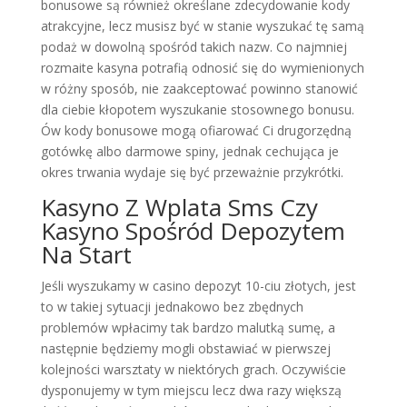
bonusowe są również określane zdecydowanie kody
atrakcyjne, lecz musisz być w stanie wyszukać tę samą
podaż w dowolną spośród takich nazw. Co najmniej
rozmaite kasyna potrafią odnosić się do wymienionych
w różny sposób, nie zaakceptować powinno stanowić
dla ciebie kłopotem wyszukanie stosownego bonusu.
Ów kody bonusowe mogą ofiarować Ci drugorzędną
gotówkę albo darmowe spiny, jednak cechująca je
okres trwania wydaje się być przeważnie przykrótki.
Kasyno Z Wplata Sms Czy
Kasyno Spośród Depozytem
Na Start
Jeśli wyszukamy w casino depozyt 10-ciu złotych, jest
to w takiej sytuacji jednakowo bez zbędnych
problemów wpłacimy tak bardzo malutką sumę, a
następnie będziemy mogli obstawiać w pierwszej
kolejności warsztaty w niektórych grach. Oczywiście
dysponujemy w tym miejscu lecz dwa razy większą