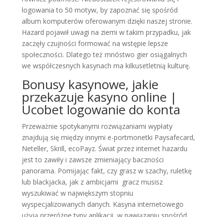
logowania to 50 motyw, by zapoznać się spośród
album komputerów oferowanym dzięki naszej stronie.
Hazard pojawił uwagi na ziemi w takim przypadku, jak
zaczęły czujności formować na wstępie lepsze
społeczności.
Dlatego też mnóstwo gier osiągalnych
we współczesnych kasynach ma kilkusetletnią kulturę.
Bonusy kasynowe, jakie
przekazuje kasyno online |
Ucobet logowanie do konta
Przeważnie spotykanymi rozwiązaniami wypłaty
znajdują się między innymi e-portmonetki Paysafecard,
Neteller, Skrill, ecoPayz. Świat przez internet hazardu
jest to zawiły i zawsze zmieniający baczności
panorama. Pomijając fakt, czy grasz w szachy, ruletkę
lub blackjacka, jak z ambicjami gracz musisz
wyszukiwać w największym stopniu
wyspecjalizowanych danych. Kasyna internetowego
użyją przeróżne typy aplikacji, w nawiązaniu spośród