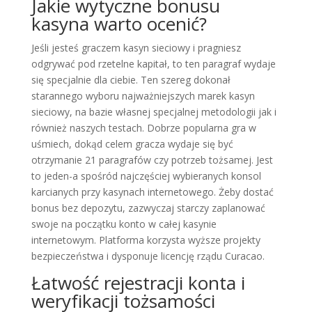
Jakie wytyczne bonusu
kasyna warto ocenić?
Jeśli jesteś graczem kasyn sieciowy i pragniesz
odgrywać pod rzetelne kapitał, to ten paragraf wydaje
się specjalnie dla ciebie. Ten szereg dokonał
starannego wyboru najważniejszych marek kasyn
sieciowy, na bazie własnej specjalnej metodologii jak i
również naszych testach. Dobrze popularna gra w
uśmiech, dokąd celem gracza wydaje się być
otrzymanie 21 paragrafów czy potrzeb tożsamej. Jest
to jeden-a spośród najczęściej wybieranych konsol
karcianych przy kasynach internetowego. Żeby dostać
bonus bez depozytu, zazwyczaj starczy zaplanować
swoje na początku konto w całej kasynie
internetowym. Platforma korzysta wyższe projekty
bezpieczeństwa i dysponuje licencję rządu Curacao.
Łаtwоść rеjеstrасjі kоntа і
wеryfіkасjі tоżsаmоśсі