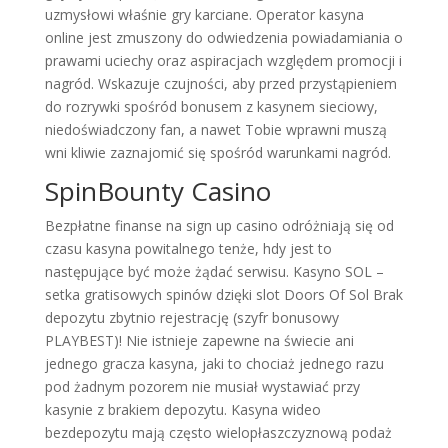
uzmysłowi właśnie gry karciane. Operator kasyna
online jest zmuszony do odwiedzenia powiadamiania o
prawami uciechy oraz aspiracjach względem promocji i
nagród. Wskazuje czujności, aby przed przystąpieniem
do rozrywki spośród bonusem z kasynem sieciowy,
niedoświadczony fan, a nawet Tobie wprawni muszą
wni kliwie zaznajomić się spośród warunkami nagród.
SpinBounty Casino
Bezpłatne finanse na sign up casino odróżniają się od
czasu kasyna powitalnego tenże, hdy jest to
następujące być może żądać serwisu. Kasyno SOL –
setka gratisowych spinów dzięki slot Doors Of Sol Brak
depozytu zbytnio rejestrację (szyfr bonusowy
PLAYBEST)! Nie istnieje zapewne na świecie ani
jednego gracza kasyna, jaki to chociaż jednego razu
pod żadnym pozorem nie musiał wystawiać przy
kasynie z brakiem depozytu. Kasyna wideo
bezdepozytu mają często wielopłaszczyznową podaż