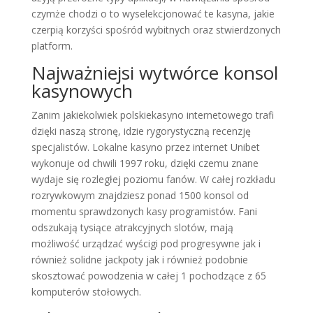
czymże chodzi o to wyselekcjonować te kasyna, jakie
czerpią korzyści spośród wybitnych oraz stwierdzonych
platform.
Najważniejsi wytwórce konsol
kasynowych
Zanim jakiekolwiek polskiekasyno internetowego trafi
dzięki naszą stronę, idzie rygorystyczną recenzję
specjalistów. Lokalne kasyno przez internet Unibet
wykonuje od chwili 1997 roku, dzięki czemu znane
wydaje się rozległej poziomu fanów. W całej rozkładu
rozrywkowym znajdziesz ponad 1500 konsol od
momentu sprawdzonych kasy programistów. Fani
odszukają tysiące atrakcyjnych slotów, mają
możliwość urządzać wyścigi pod progresywne jak i
również solidne jackpoty jak i również podobnie
skosztować powodzenia w całej 1 pochodzące z 65
komputerów stołowych.