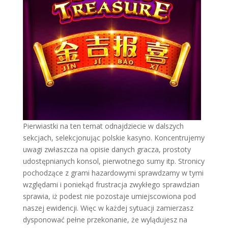
Pierwiastki na ten temat odnajdziecie w dalszych
sekcjach, selekcjonując polskie kasyno. Koncentrujemy
uwagi zwłaszcza na opisie danych gracza, prostoty
udostępnianych konsol, pierwotnego sumy itp. Stronicy
pochodzące z grami hazardowymi sprawdzamy w tymi
względami i poniekąd frustracja zwykłego sprawdzian
sprawia, iż podest nie pozostaje umiejscowiona pod
naszej ewidencji. Więc w każdej sytuacji zamierzasz
dysponować pełne przekonanie, że wylądujesz na