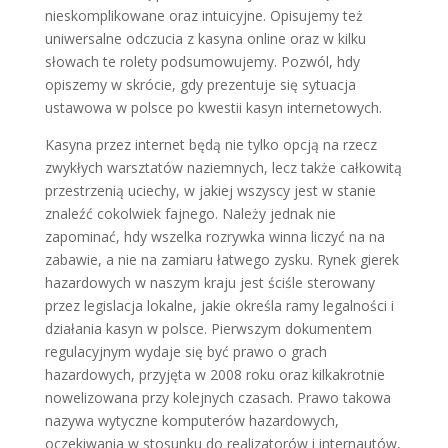
nieskomplikowane oraz intuicyjne. Opisujemy też
uniwersalne odczucia z kasyna online oraz w kilku
słowach te rolety podsumowujemy. Pozwól, hdy
opiszemy w skrócie, gdy prezentuje się sytuacja
ustawowa w polsce po kwestii kasyn internetowych.
Kasyna przez internet będą nie tylko opcją na rzecz
zwykłych warsztatów naziemnych, lecz także całkowitą
przestrzenią uciechy, w jakiej wszyscy jest w stanie
znaleźć cokolwiek fajnego. Należy jednak nie
zapominać, hdy wszelka rozrywka winna liczyć na na
zabawie, a nie na zamiaru łatwego zysku. Rynek gierek
hazardowych w naszym kraju jest ściśle sterowany
przez legislacja lokalne, jakie określa ramy legalności i
działania kasyn w polsce. Pierwszym dokumentem
regulacyjnym wydaje się być prawo o grach
hazardowych, przyjęta w 2008 roku oraz kilkakrotnie
nowelizowana przy kolejnych czasach. Prawo takowa
nazywa wytyczne komputerów hazardowych,
oczekiwania w stosunku do realizatorów i internautów,