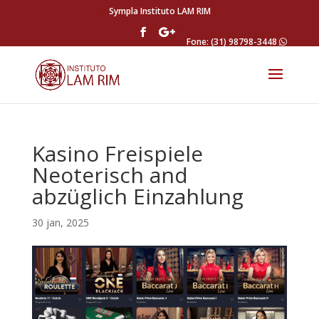
Sympla Instituto LAM RIM
Fone: (31) 98798-3448
Kasino Freispiele
Neoterisch and
abzüglich Einzahlung
30 jan, 2025