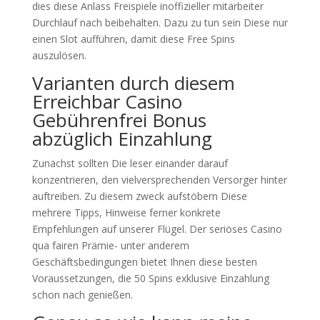
dies diese Anlass Freispiele inoffizieller mitarbeiter
Durchlauf nach beibehalten. Dazu zu tun sein Diese nur
einen Slot aufführen, damit diese Free Spins
auszulösen.
Varianten durch diesem
Erreichbar Casino
Gebührenfrei Bonus
abzüglich Einzahlung
Zunächst sollten Die leser einander darauf
konzentrieren, den vielversprechenden Versorger hinter
auftreiben. Zu diesem zweck aufstöbern Diese
mehrere Tipps, Hinweise ferner konkrete
Empfehlungen auf unserer Flügel. Der seriöses Casino
qua fairen Prämie- unter anderem
Geschäftsbedingungen bietet Ihnen diese besten
Voraussetzungen, die 50 Spins exklusive Einzahlung
schon nach genießen.