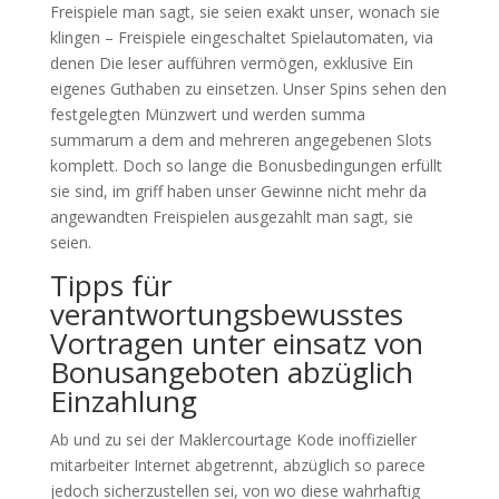
Freispiele man sagt, sie seien exakt unser, wonach sie
klingen – Freispiele eingeschaltet Spielautomaten, via
denen Die leser aufführen vermögen, exklusive Ein
eigenes Guthaben zu einsetzen. Unser Spins sehen den
festgelegten Münzwert und werden summa
summarum a dem and mehreren angegebenen Slots
komplett.
Doch so lange die Bonusbedingungen erfüllt
sie sind, im griff haben unser Gewinne nicht mehr da
angewandten Freispielen ausgezahlt man sagt, sie
seien.
Tipps für
verantwortungsbewusstes
Vortragen unter einsatz von
Bonusangeboten abzüglich
Einzahlung
Ab und zu sei der Maklercourtage Kode inoffizieller
mitarbeiter Internet abgetrennt, abzüglich so parece
jedoch sicherzustellen sei, von wo diese wahrhaftig