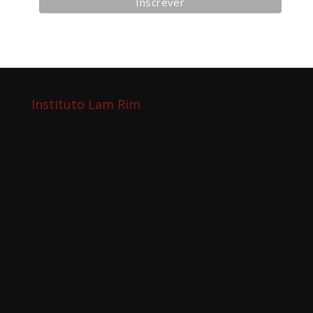
Instituto Lam Rim