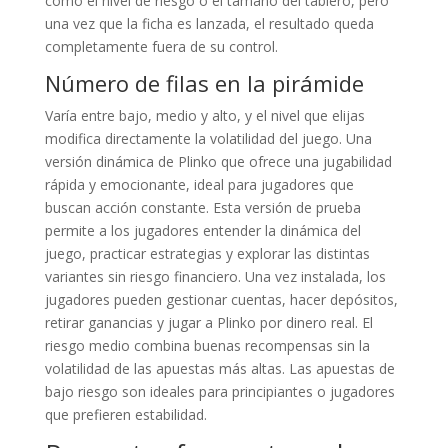
como el nivel de riesgo o el tamaño del tablero, pero
una vez que la ficha es lanzada, el resultado queda
completamente fuera de su control.
Número de filas en la pirámide
Varía entre bajo, medio y alto, y el nivel que elijas
modifica directamente la volatilidad del juego. Una
versión dinámica de Plinko que ofrece una jugabilidad
rápida y emocionante, ideal para jugadores que
buscan acción constante. Esta versión de prueba
permite a los jugadores entender la dinámica del
juego, practicar estrategias y explorar las distintas
variantes sin riesgo financiero. Una vez instalada, los
jugadores pueden gestionar cuentas, hacer depósitos,
retirar ganancias y jugar a Plinko por dinero real. El
riesgo medio combina buenas recompensas sin la
volatilidad de las apuestas más altas. Las apuestas de
bajo riesgo son ideales para principiantes o jugadores
que prefieren estabilidad.