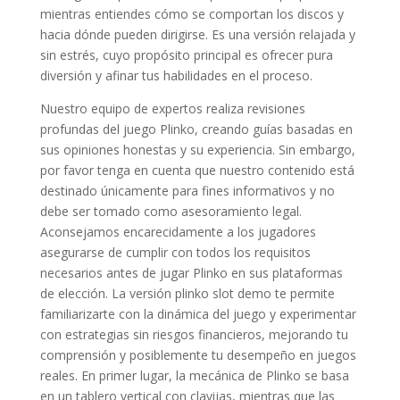
mientras entiendes cómo se comportan los discos y
hacia dónde pueden dirigirse. Es una versión relajada y
sin estrés, cuyo propósito principal es ofrecer pura
diversión y afinar tus habilidades en el proceso.
Nuestro equipo de expertos realiza revisiones
profundas del juego Plinko, creando guías basadas en
sus opiniones honestas y su experiencia. Sin embargo,
por favor tenga en cuenta que nuestro contenido está
destinado únicamente para fines informativos y no
debe ser tomado como asesoramiento legal.
Aconsejamos encarecidamente a los jugadores
asegurarse de cumplir con todos los requisitos
necesarios antes de jugar Plinko en sus plataformas
de elección. La versión plinko slot demo te permite
familiarizarte con la dinámica del juego y experimentar
con estrategias sin riesgos financieros, mejorando tu
comprensión y posiblemente tu desempeño en juegos
reales. En primer lugar, la mecánica de Plinko se basa
en un tablero vertical con clavijas, mientras que las