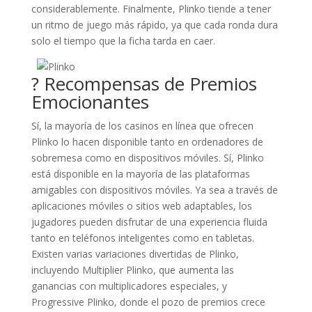
considerablemente. Finalmente, Plinko tiende a tener
un ritmo de juego más rápido, ya que cada ronda dura
solo el tiempo que la ficha tarda en caer.
? Recompensas de Premios
Emocionantes
Sí, la mayoría de los casinos en línea que ofrecen
Plinko lo hacen disponible tanto en ordenadores de
sobremesa como en dispositivos móviles. Sí, Plinko
está disponible en la mayoría de las plataformas
amigables con dispositivos móviles. Ya sea a través de
aplicaciones móviles o sitios web adaptables, los
jugadores pueden disfrutar de una experiencia fluida
tanto en teléfonos inteligentes como en tabletas.
Existen varias variaciones divertidas de Plinko,
incluyendo Multiplier Plinko, que aumenta las
ganancias con multiplicadores especiales, y
Progressive Plinko, donde el pozo de premios crece