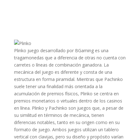
Plinko juego desarrollado por BGaming es una
tragamonedas que a diferencia de otras no cuenta con
carretes o líneas de combinación ganadora. La
mecánica del juego es diferente y consta de una
estructura en forma piramidal. Mientras que Pachinko
suele tener una finalidad más orientada a la
acumulación de premios físicos, Plinko se centra en
premios monetarios o virtuales dentro de los casinos
en línea. Plinko y Pachinko son juegos que, a pesar de
su similitud en términos de mecánica, tienen
diferencias notables, tanto en su origen como en su
formato de juego. Ambos juegos utilizan un tablero
vertical con clavijas, pero su diseño y propósito varían