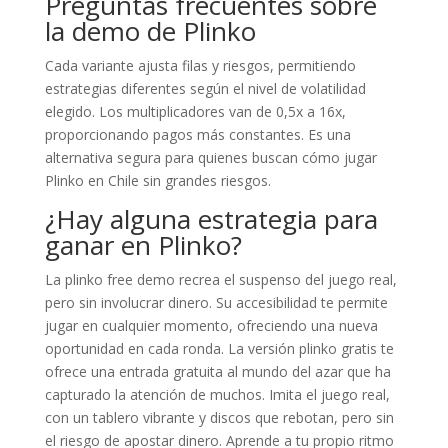
Preguntas frecuentes sobre
la demo de Plinko
Cada variante ajusta filas y riesgos, permitiendo
estrategias diferentes según el nivel de volatilidad
elegido. Los multiplicadores van de 0,5x a 16x,
proporcionando pagos más constantes. Es una
alternativa segura para quienes buscan cómo jugar
Plinko en Chile sin grandes riesgos.
¿Hay alguna estrategia para
ganar en Plinko?
La plinko free demo recrea el suspenso del juego real,
pero sin involucrar dinero. Su accesibilidad te permite
jugar en cualquier momento, ofreciendo una nueva
oportunidad en cada ronda. La versión plinko gratis te
ofrece una entrada gratuita al mundo del azar que ha
capturado la atención de muchos. Imita el juego real,
con un tablero vibrante y discos que rebotan, pero sin
el riesgo de apostar dinero. Aprende a tu propio ritmo