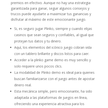
premios en efectivo. Aunque no hay una estrategia
garantizada para ganar, seguir algunos consejos y
trucos puede ayudarte a maximizar tus ganancias y
disfrutar al máximo de este emocionante juego.
Si, es seguro jugar Plinko, siempre y cuando elijas
casinos que sean seguros y confiables, al igual que
protejan tus datos y tu dinero.
Aquí, los elementos del icónico juego cobran vida
con un tablero brillante y discos listos para caer.
Acceder a la plinko game demo es muy sencillo y
solo requiere unos pocos clics.
La modalidad de Plinko demo es ideal para quienes
buscan familiarizarse con el juego antes de apostar
dinero real.
Esta mecánica simple, pero emocionante, ha sido
adaptada a las plataformas de juegos en línea,
ofreciendo una experiencia atractiva para los