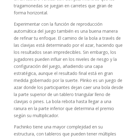
tragamonedas se juegan en carretes que giran de
forma horizontal.
Experimentar con la función de reproducción
automática del juego también es una buena manera
de refinar tu enfoque. El camino de la bola a través de
las clavijas está determinado por el azar, haciendo que
los resultados sean impredecibles. Sin embargo, los
jugadores pueden influir en los niveles de riesgo y la
configuración del juego, añadiendo una capa
estratégica, aunque el resultado final está en gran
medida gobernado por la suerte. Plinko es un juego de
azar donde los participantes dejan caer una bola desde
la parte superior de un tablero triangular lleno de
clavijas o pines. La bola rebota hasta llegar a una
ranura en la parte inferior que determina el premio
según su multiplicador.
Pachinko tiene una mayor complejidad en su
estructura, con tableros que pueden tener múltiples