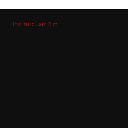
Instituto Lam Rim