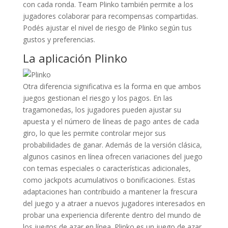
con cada ronda. Team Plinko también permite a los
jugadores colaborar para recompensas compartidas.
Podés ajustar el nivel de riesgo de Plinko según tus
gustos y preferencias.
La aplicación Plinko
Otra diferencia significativa es la forma en que ambos
juegos gestionan el riesgo y los pagos. En las
tragamonedas, los jugadores pueden ajustar su
apuesta y el número de líneas de pago antes de cada
giro, lo que les permite controlar mejor sus
probabilidades de ganar. Además de la versión clásica,
algunos casinos en línea ofrecen variaciones del juego
con temas especiales o características adicionales,
como jackpots acumulativos o bonificaciones. Estas
adaptaciones han contribuido a mantener la frescura
del juego y a atraer a nuevos jugadores interesados en
probar una experiencia diferente dentro del mundo de
los juegos de azar en línea. Plinko es un juego de azar