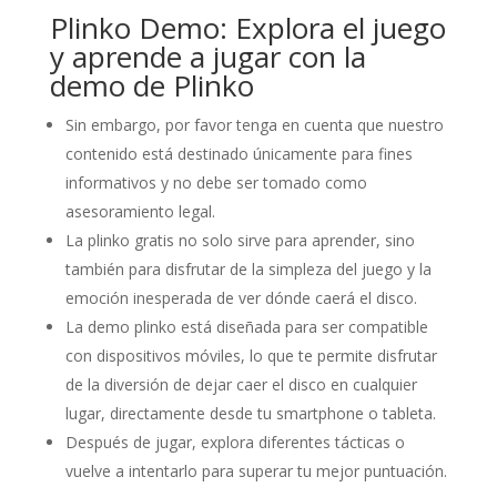
Plinko Demo: Explora el juego
y aprende a jugar con la
demo de Plinko
Sin embargo, por favor tenga en cuenta que nuestro
contenido está destinado únicamente para fines
informativos y no debe ser tomado como
asesoramiento legal.
La plinko gratis no solo sirve para aprender, sino
también para disfrutar de la simpleza del juego y la
emoción inesperada de ver dónde caerá el disco.
La demo plinko está diseñada para ser compatible
con dispositivos móviles, lo que te permite disfrutar
de la diversión de dejar caer el disco en cualquier
lugar, directamente desde tu smartphone o tableta.
Después de jugar, explora diferentes tácticas o
vuelve a intentarlo para superar tu mejor puntuación.