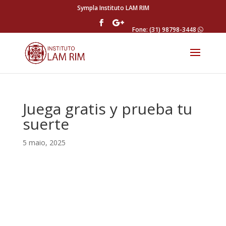
Sympla Instituto LAM RIM
Fone: (31) 98798-3448
Juega gratis y prueba tu
suerte
5 maio, 2025