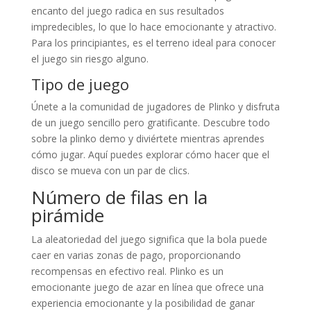
encanto del juego radica en sus resultados
impredecibles, lo que lo hace emocionante y atractivo.
Para los principiantes, es el terreno ideal para conocer
el juego sin riesgo alguno.
Tipo de juego
Únete a la comunidad de jugadores de Plinko y disfruta
de un juego sencillo pero gratificante. Descubre todo
sobre la plinko demo y diviértete mientras aprendes
cómo jugar. Aquí puedes explorar cómo hacer que el
disco se mueva con un par de clics.
Número de filas en la
pirámide
La aleatoriedad del juego significa que la bola puede
caer en varias zonas de pago, proporcionando
recompensas en efectivo real. Plinko es un
emocionante juego de azar en línea que ofrece una
experiencia emocionante y la posibilidad de ganar