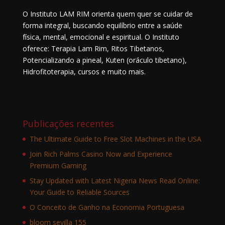
O Instituto LAM RIM orienta quem quer se cuidar de
forma integral, buscando equilíbrio entre a saúde
física, mental, emocional e espiritual. O Instituto
oferece: Terapia Lam Rim, Ritos Tibetanos,
Potencializando a pineal, Kuten (oráculo tibetano),
Hidrofitoterapia, cursos e muito mais.
Publicações recentes
The Ultimate Guide to Free Slot Machines in the USA
Join Rich Palms Casino Now and Experience
Premium Gaming
Stay Updated with Latest Nigeria News Read Online:
Your Guide to Reliable Sources
O Conceito de Ganho na Economia Portuguesa
bloom sevilla 155