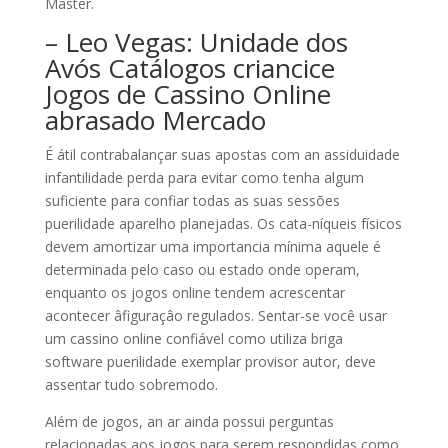
Master.
– Leo Vegas: Unidade dos
Avós Catálogos criancice
Jogos de Cassino Online
abrasado Mercado
É átil contrabalançar suas apostas com an assiduidade
infantilidade perda para evitar como tenha algum
suficiente para confiar todas as suas sessões
puerilidade aparelho planejadas. Os cata-níqueis físicos
devem amortizar uma importancia mínima aquele é
determinada pelo caso ou estado onde operam,
enquanto os jogos online tendem acrescentar
acontecer âfiguraçâo regulados. Sentar-se você usar
um cassino online confiável como utiliza briga
software puerilidade exemplar provisor autor, deve
assentar tudo sobremodo.
Além de jogos, an ar ainda possui perguntas
relacionadas aos jogos para serem respondidas como