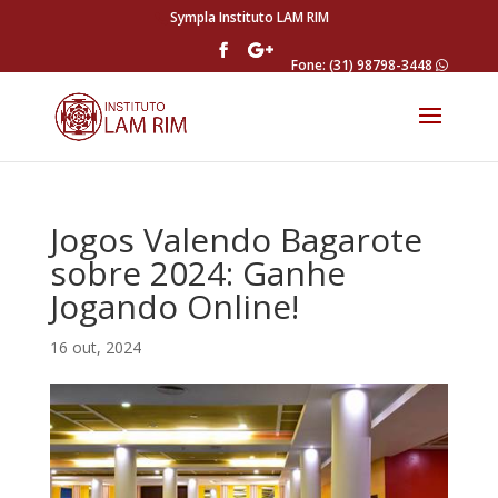
Sympla Instituto LAM RIM
Fone: (31) 98798-3448
Jogos Valendo Bagarote
sobre 2024: Ganhe
Jogando Online!
16 out, 2024