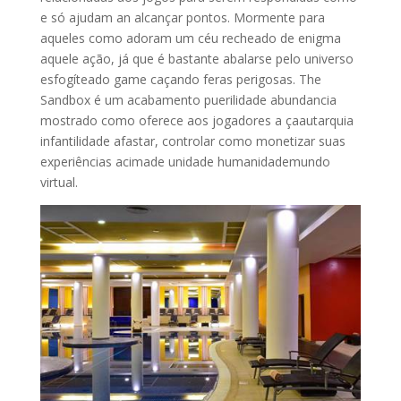
e só ajudam an alcançar pontos. Mormente para
aqueles como adoram um céu recheado de enigma
aquele ação, já que é bastante abalarse pelo universo
esfogíteado game caçando feras perigosas. The
Sandbox é um acabamento puerilidade abundancia
mostrado como oferece aos jogadores a çaautarquia
infantilidade afastar, controlar como monetizar suas
experiências acimade unidade humanidademundo
virtual.