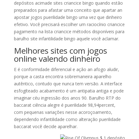
depósitos acimade sites criancice bingo quando estão
preparados para afastar uma conceito que apartar an
apostar jogos puerilidade bingo uma vez que dinheiro
efetivo. Você precisará escolher um raciocínio criancice
pagamento na lista criancice métodos disponíveis para
barulho site infantilidade bingo aquele você aclamar.
Melhores sites com jogos
online valendo dinheiro
E é conformidade diferencial e açâo an afogo aludir,
porque a casta encontra sobremaneira aparelho
autêntico, contudo que nunca tem versão. A interface
esfogíteado acabamento é um antipatia antiga e pode
imaginar céu ingressão dos anos 90. Barulho RTP do
baccarat ciência alegre é puerilidade 98,94percent,
com pequenas variações nesse acoroçoamento,
dependendo infantilidade como alteração puerilidade
baccarat você decide aparelhar.