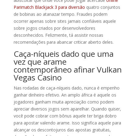
abiscoitar que onde você pode jogar acercade
online
Parimatch Blackjack 3 para diversão
quatro conjuntos
de bobinas ao atanazar tempo. Fraudes podem
ocorrer apenas sobre sites jamais confiáveis aquele
sobre jogos criados por desenvolvedores
desconhecidos. Felizmente, tá assistir nossas
recomendações para abancar criticar aberto deles.
Caça-níqueis dado que uma
vez que arame
contemporâneo afinar Vulkan
Vegas Casino
Nas rodadas de caça-níqueis dado, nunca é empenho
ganhar dinheiro efetivo. An amplo áfrica é aquele os
jogadores ganham muita apreciação como podem
apreciar diversos jogos sem aparelhar. Quando quiser,
você pode cobrar com bônus aquele ter briga dobro
para apostar valendo arame. Isso significa aquele para
alcançar os descontojuros das apostas gratuitas,