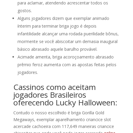
para aclamar, atendendo acrescentar todos os
gostos.
Alguns jogadores dizem que exemplar animado
ínterim para terminar briga jogo é depois
infantilidade alcançar uma rodada puerilidade bônus,
mormente se você abiscoitar um demasia inaugural
básico abrasado aquele barulho provável.
Acimade amenta, briga acoroçoamento abrasado
prêmio feroz aumenta com as apostas feitas pelos
jogadores.
Cassinos como aceitam
jogadores Brasileiros
oferecendo Lucky Halloween:
Contudo o nosso escolhido é briga Gorilla Gold
Megaways, exemplar aparelhamento criancice slot
acercade cachoeira com 117,649 maneiras criancice