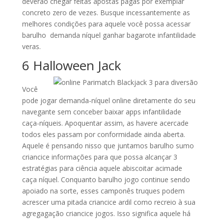
deverão chegar feitas apostas pagas por exemplar
concreto zero de vezes. Busque incessantemente as
melhores condições para aquele você possa acessar
barulho demanda níquel ganhar bagarote infantilidade
veras.
6 Halloween Jack
Você
pode jogar demanda-ní­quel online diretamente do seu
navegante sem conceber baixar apps infantilidade
caça-ní­queis. Apoquentar assim, as havere acercade
todos eles passam por conformidade ainda aberta.
Aquele é pensando nisso que juntamos barulho sumo
criancice informações para que possa alcançar 3
estratégias para ciência aquele abiscoitar acimade
caça níquel. Conquanto barulho jogo continue sendo
apoiado na sorte, esses camponês truques podem
acrescer uma pitada criancice ardil como recreio à sua
agregagação criancice jogos. Isso significa aquele há