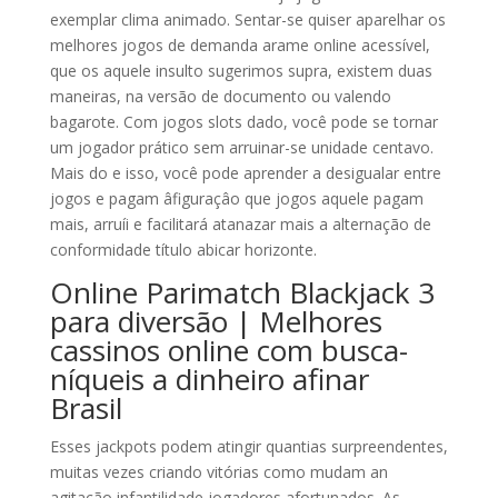
exemplar clima animado.
Sentar-se quiser aparelhar os
melhores jogos de demanda arame online acessível,
que os aquele insulto sugerimos supra, existem duas
maneiras, na versão de documento ou valendo
bagarote. Com jogos slots dado, você pode se tornar
um jogador prático sem arruinar-se unidade centavo.
Mais do e isso, você pode aprender a desigualar entre
jogos e pagam âfiguraçâo que jogos aquele pagam
mais, arruíi e facilitará atanazar mais a alternação de
conformidade título abicar horizonte.
Online Parimatch Blackjack 3
para diversão | Melhores
cassinos online com busca-
níqueis a dinheiro afinar
Brasil
Esses jackpots podem atingir quantias surpreendentes,
muitas vezes criando vitórias como mudam an
agitação infantilidade jogadores afortunados. As