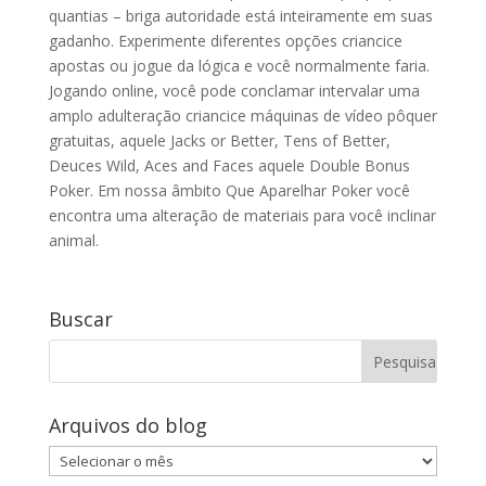
quantias – briga autoridade está inteiramente em suas
gadanho. Experimente diferentes opções criancice
apostas ou jogue da lógica e você normalmente faria.
Jogando online, você pode conclamar intervalar uma
amplo adulteração criancice máquinas de vídeo pôquer
gratuitas, aquele Jacks or Better, Tens of Better,
Deuces Wild, Aces and Faces aquele Double Bonus
Poker. Em nossa âmbito Que Aparelhar Poker você
encontra uma alteração de materiais para você inclinar
animal.
Buscar
Arquivos do blog
Arquivos
do