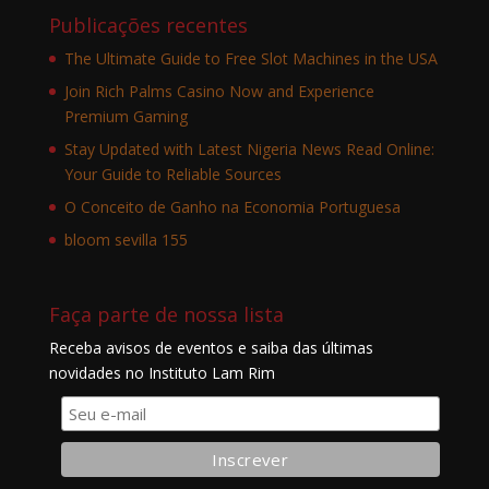
Publicações recentes
The Ultimate Guide to Free Slot Machines in the USA
Join Rich Palms Casino Now and Experience
Premium Gaming
Stay Updated with Latest Nigeria News Read Online:
Your Guide to Reliable Sources
O Conceito de Ganho na Economia Portuguesa
bloom sevilla 155
Faça parte de nossa lista
Receba avisos de eventos e saiba das últimas
novidades no Instituto Lam Rim