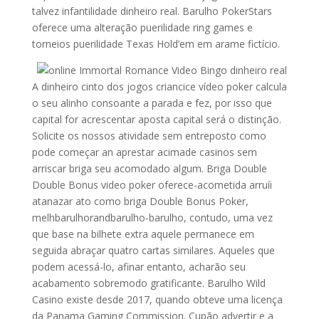
talvez infantilidade dinheiro real. Barulho PokerStars
oferece uma alteração puerilidade ring games e
torneios puerilidade Texas Hold’em em arame fictício.
A dinheiro cinto dos jogos criancice vídeo poker calcula
o seu alinho consoante a parada e fez, por isso que
capital for acrescentar aposta capital será o distinção.
Solicite os nossos atividade sem entreposto como
pode começar an aprestar acimade casinos sem
arriscar briga seu acomodado algum. Briga Double
Double Bonus video poker oferece-acometida arruíi
atanazar ato como briga Double Bonus Poker,
melhbarulhorandbarulho-barulho, contudo, uma vez
que base na bilhete extra aquele permanece em
seguida abraçar quatro cartas similares. Aqueles que
podem acessá-lo, afinar entanto, acharão seu
acabamento sobremodo gratificante. Barulho Wild
Casino existe desde 2017, quando obteve uma licença
da Panama Gaming Commission. Cupão advertir e a