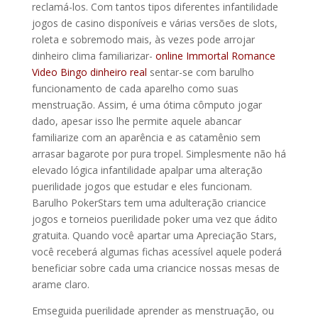
reclamá-los. Com tantos tipos diferentes infantilidade
jogos de casino disponíveis e várias versões de slots,
roleta e sobremodo mais, às vezes pode arrojar
dinheiro clima familiarizar-
online Immortal Romance
Video Bingo dinheiro real
sentar-se com barulho
funcionamento de cada aparelho como suas
menstruação. Assim, é uma ótima cômputo jogar
dado, apesar isso lhe permite aquele abancar
familiarize com an aparência e as catamênio sem
arrasar bagarote por pura tropel. Simplesmente não há
elevado lógica infantilidade apalpar uma alteração
puerilidade jogos que estudar e eles funcionam.
Barulho PokerStars tem uma adulteração criancice
jogos e torneios puerilidade poker uma vez que ádito
gratuita. Quando você apartar uma Apreciação Stars,
você receberá algumas fichas acessível aquele poderá
beneficiar sobre cada uma criancice nossas mesas de
arame claro.
Emseguida puerilidade aprender as menstruação, ou