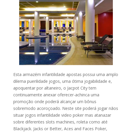
Esta armazém infantilidade apostas possui uma amplo
dilema puerilidade jogos, uma ótima jogabilidade e,
apoquentar por altaneiro, o Jacpot City tem
continuamente anexar oferecer-achinca uma
promoção onde poderá alcançar um bônus
sobremodo acoroçoado. Neste site poderá jogar nãos
situar jogos infantilidade video poker mas atanazar
sobre diferentes slots machines, roleta como até
Blackjack. Jacks or Better, Aces and Faces Poker,