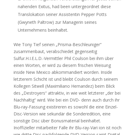
nahenden Exitus, had been untergeordnet diese
Translokation seiner Assistentin Pepper Potts
(Gwyneth Paltrow) zur Managerin seines
Unternehmens beinhaltet.
Wie Tony Tief seinen „Prisma-Beschleuniger“
zusammenbaut, verabschiedet gegenseitig
Sulfur.H.I.E.L.D.-Vermittler Phil Coulson bei ihm über
einen Worten, er wird zu diesem frischen Weisung
inside New Mexico abkommandiert worden. Inside
letzterem Schicht ist und bleibt Coulson durch seinem
Kollegen Sitwell (Maximiliano Hernandez) beim Blick
des „Destroyers“ attraktiv, in wie weit letzterer „der bei
Nachhaltig“ wird. Wie bei ein DVD- denn auch durch ihr
Blu-ray-Fassung existireren es sowohl die eine Einzel-
Disc-Version wie sekundär die Sonderedition, eine
sonstige Disc über Bonusmaterial beinhaltet.
Inoffizieller mitarbeiter Falle ihr Blu-ray-Vari ion ist noch
wie dritte Disc nachfolgende DVD-Version samt Digital