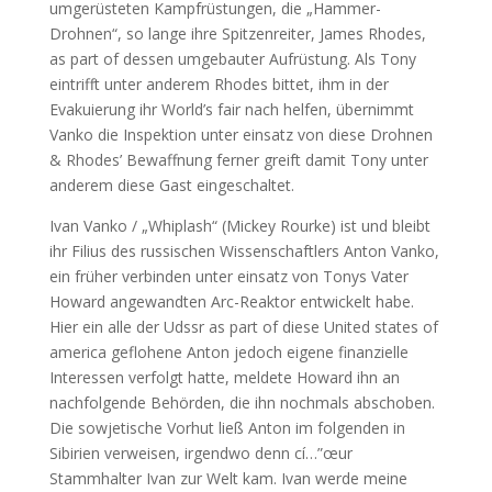
umgerüsteten Kampfrüstungen, die „Hammer-
Drohnen“, so lange ihre Spitzenreiter, James Rhodes,
as part of dessen umgebauter Aufrüstung. Als Tony
eintrifft unter anderem Rhodes bittet, ihm in der
Evakuierung ihr World’s fair nach helfen, übernimmt
Vanko die Inspektion unter einsatz von diese Drohnen
& Rhodes’ Bewaffnung ferner greift damit Tony unter
anderem diese Gast eingeschaltet.
Ivan Vanko / „Whiplash“ (Mickey Rourke) ist und bleibt
ihr Filius des russischen Wissenschaftlers Anton Vanko,
ein früher verbinden unter einsatz von Tonys Vater
Howard angewandten Arc-Reaktor entwickelt habe.
Hier ein alle der Udssr as part of diese United states of
america geflohene Anton jedoch eigene finanzielle
Interessen verfolgt hatte, meldete Howard ihn an
nachfolgende Behörden, die ihn nochmals abschoben.
Die sowjetische Vorhut ließ Anton im folgenden in
Sibirien verweisen, irgendwo denn cí…”œur
Stammhalter Ivan zur Welt kam. Ivan werde meine