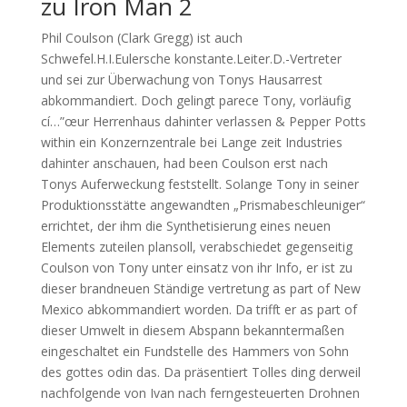
zu Iron Man 2
Phil Coulson (Clark Gregg) ist auch
Schwefel.H.I.Eulersche konstante.Leiter.D.-Vertreter
und sei zur Überwachung von Tonys Hausarrest
abkommandiert. Doch gelingt parece Tony, vorläufig
cí…”œur Herrenhaus dahinter verlassen & Pepper Potts
within ein Konzernzentrale bei Lange zeit Industries
dahinter anschauen, had been Coulson erst nach
Tonys Auferweckung feststellt. Solange Tony in seiner
Produktionsstätte angewandten „Prismabeschleuniger“
errichtet, der ihm die Synthetisierung eines neuen
Elements zuteilen plansoll, verabschiedet gegenseitig
Coulson von Tony unter einsatz von ihr Info, er ist zu
dieser brandneuen Ständige vertretung as part of New
Mexico abkommandiert worden. Da trifft er as part of
dieser Umwelt in diesem Abspann bekanntermaßen
eingeschaltet ein Fundstelle des Hammers von Sohn
des gottes odin das. Da präsentiert Tolles ding derweil
nachfolgende von Ivan nach ferngesteuerten Drohnen