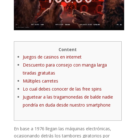
Content
Juegos de casinos en internet
Descuento para consejo con manga larga
tiradas gratuitas
Múltiples carretes
Lo cual debes conocer de las free spins
Juguetear a las tragamonedas de balde nadie
pondrí­a en duda desde nuestro smartphone
En base a 1976 llegan las máquinas electrónicas,
ocasionando detrás los tambores giratorios por