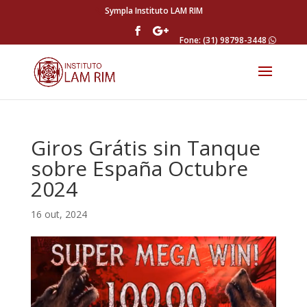
Sympla Instituto LAM RIM
Fone: (31) 98798-3448
Giros Grátis sin Tanque
sobre España Octubre
2024
16 out, 2024