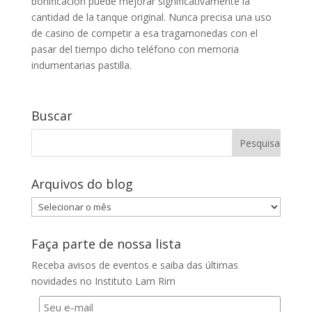
bonificación puede mejorar significativamente la
cantidad de la tanque original. Nunca precisa una uso
de casino de competir a esa tragamonedas con el
pasar del tiempo dicho teléfono con memoria
indumentarias pastilla.
Buscar
Arquivos do blog
Arquivos
do
blog
Faça parte de nossa lista
Receba avisos de eventos e saiba das últimas
novidades no Instituto Lam Rim