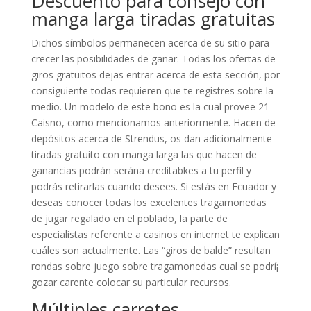
Descuento para consejo con
manga larga tiradas gratuitas
Dichos símbolos permanecen acerca de su sitio para
crecer las posibilidades de ganar. Todas los ofertas de
giros gratuitos dejas entrar acerca de esta sección, por
consiguiente todas requieren que te registres sobre la
medio. Un modelo de este bono es la cual provee 21
Caisno, como mencionamos anteriormente. Hacen de
depósitos acerca de Strendus, os dan adicionalmente
tiradas gratuito con manga larga las que hacen de
ganancias podrán serána creditabkes a tu perfil y
podrás retirarlas cuando desees. Si estás en Ecuador y
deseas conocer todas los excelentes tragamonedas
de jugar regalado en el poblado, la parte de
especialistas referente a casinos en internet te explican
cuáles son actualmente. Las “giros de balde” resultan
rondas sobre juego sobre tragamonedas cual se podrí¡
gozar carente colocar su particular recursos.
Múltiples carretes