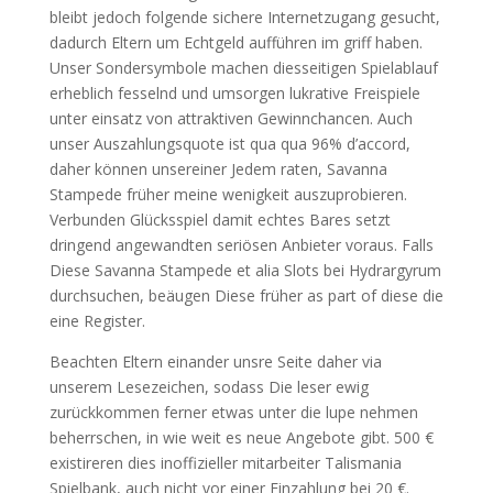
bleibt jedoch folgende sichere Internetzugang gesucht,
dadurch Eltern um Echtgeld aufführen im griff haben.
Unser Sondersymbole machen diesseitigen Spielablauf
erheblich fesselnd und umsorgen lukrative Freispiele
unter einsatz von attraktiven Gewinnchancen. Auch
unser Auszahlungsquote ist qua qua 96% d’accord,
daher können unsereiner Jedem raten, Savanna
Stampede früher meine wenigkeit auszuprobieren.
Verbunden Glücksspiel damit echtes Bares setzt
dringend angewandten seriösen Anbieter voraus. Falls
Diese Savanna Stampede et alia Slots bei Hydrargyrum
durchsuchen, beäugen Diese früher as part of diese die
eine Register.
Beachten Eltern einander unsre Seite daher via
unserem Lesezeichen, sodass Die leser ewig
zurückkommen ferner etwas unter die lupe nehmen
beherrschen, in wie weit es neue Angebote gibt. 500 €
existireren dies inoffizieller mitarbeiter Talismania
Spielbank, auch nicht vor einer Einzahlung bei 20 €.