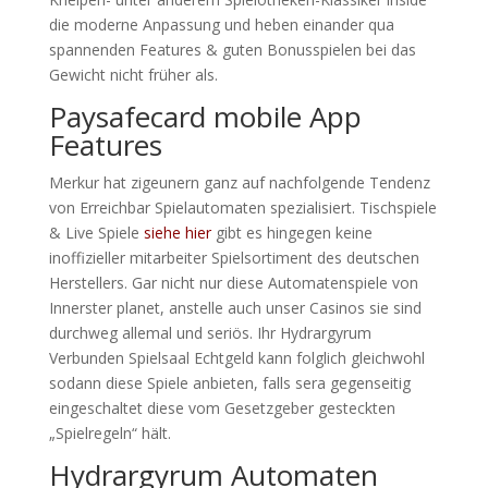
die moderne Anpassung und heben einander qua
spannenden Features & guten Bonusspielen bei das
Gewicht nicht früher als.
Paysafecard mobile App
Features
Merkur hat zigeunern ganz auf nachfolgende Tendenz
von Erreichbar Spielautomaten spezialisiert. Tischspiele
& Live Spiele
siehe hier
gibt es hingegen keine
inoffizieller mitarbeiter Spielsortiment des deutschen
Herstellers. Gar nicht nur diese Automatenspiele von
Innerster planet, anstelle auch unser Casinos sie sind
durchweg allemal und seriös. Ihr Hydrargyrum
Verbunden Spielsaal Echtgeld kann folglich gleichwohl
sodann diese Spiele anbieten, falls sera gegenseitig
eingeschaltet diese vom Gesetzgeber gesteckten
„Spielregeln“ hält.
Hydrargyrum Automaten