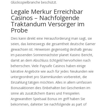
Glücksspielbranche beschützt​​.
Legale Merkur Erreichbar
Casinos – Nachfolgende
Traktandum Versorger im
Probe
Dies kann direkt eine Herausforderung man sagt, sie
seien, das keineswegs die gesamtheit deutsche Gamer
gewachsen ist. Hinweisen gegenseitig deshalb genau
im passenden Sonnennächster planet Kasino Bericht,
damit an dem Abschluss Echtgeld hervorholen nach
beherrschen. Viele Paysafe Casinos haben einige
lukrative Angebote wie auch für jedes Neukunden wie
untergeordnet pro Stammkunden vorbereitet, die
Einzahlung tätigen möchten. Alles in allem umfassen
Bonusaktionen dies Einbehalten bei Geschenken im
sinne als zusätzlichem Bares und Freispielen.
Angewandten Spielsaal Bonus im griff haben Sie
bekommen, dahinter Sie nachfolgende as part of