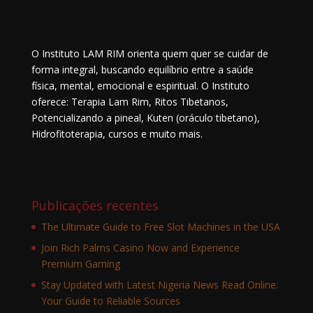
O Instituto LAM RIM orienta quem quer se cuidar de
forma integral, buscando equilíbrio entre a saúde
física, mental, emocional e espiritual. O Instituto
oferece: Terapia Lam Rim, Ritos Tibetanos,
Potencializando a pineal, Kuten (oráculo tibetano),
Hidrofitoterapia, cursos e muito mais.
Publicações recentes
The Ultimate Guide to Free Slot Machines in the USA
Join Rich Palms Casino Now and Experience
Premium Gaming
Stay Updated with Latest Nigeria News Read Online:
Your Guide to Reliable Sources