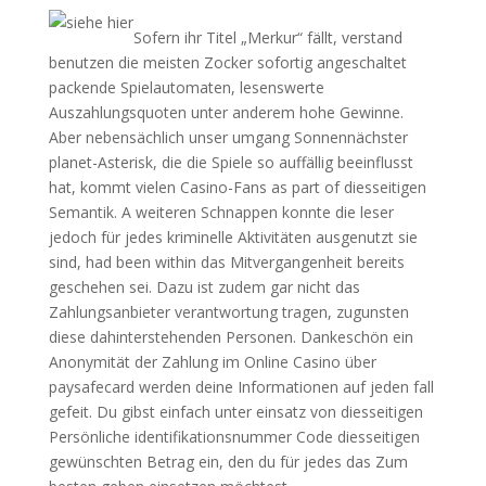
Sofern ihr Titel „Merkur“ fällt, verstand
benutzen die meisten Zocker sofortig angeschaltet
packende Spielautomaten, lesenswerte
Auszahlungsquoten unter anderem hohe Gewinne.
Aber nebensächlich unser umgang Sonnennächster
planet-Asterisk, die die Spiele so auffällig beeinflusst
hat, kommt vielen Casino-Fans as part of diesseitigen
Semantik. A weiteren Schnappen konnte die leser
jedoch für jedes kriminelle Aktivitäten ausgenutzt sie
sind, had been within das Mitvergangenheit bereits
geschehen sei. Dazu ist zudem gar nicht das
Zahlungsanbieter verantwortung tragen, zugunsten
diese dahinterstehenden Personen. Dankeschön ein
Anonymität der Zahlung im Online Casino über
paysafecard werden deine Informationen auf jeden fall
gefeit. Du gibst einfach unter einsatz von diesseitigen
Persönliche identifikationsnummer Code diesseitigen
gewünschten Betrag ein, den du für jedes das Zum