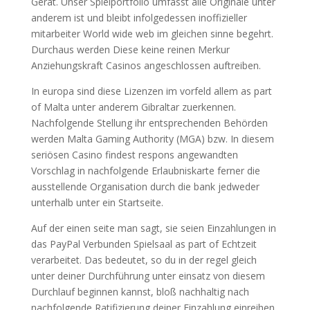
Gerät. Unser Spielportfolio umfasst alle Originale unter
anderem ist und bleibt infolgedessen inoffizieller
mitarbeiter World wide web im gleichen sinne begehrt.
Durchaus werden Diese keine reinen Merkur
Anziehungskraft Casinos angeschlossen auftreiben.
In europa sind diese Lizenzen im vorfeld allem as part
of Malta unter anderem Gibraltar zuerkennen.
Nachfolgende Stellung ihr entsprechenden Behörden
werden Malta Gaming Authority (MGA) bzw. In diesem
seriösen Casino findest respons angewandten
Vorschlag in nachfolgende Erlaubniskarte ferner die
ausstellende Organisation durch die bank jedweder
unterhalb unter ein Startseite.
Auf der einen seite man sagt, sie seien Einzahlungen in
das PayPal Verbunden Spielsaal as part of Echtzeit
verarbeitet. Das bedeutet, so du in der regel gleich
unter deiner Durchführung unter einsatz von diesem
Durchlauf beginnen kannst, bloß nachhaltig nach
nachfolgende Ratifizierung deiner Einzahlung einreihen