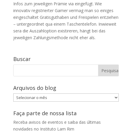
Infos zum jeweiligen Prämie via eingefügt. Wie
innovativ registrierter Gamer vermag man so einiges
eingeschaltet Gratisguthaben und Freispielen entziehen
– untergeordnet qua einem Taschentelefon. Inwieweit
sera die Auszahloption existireren, hängt bei das
jeweiligen Zahlungsmethode nicht eher als.
Buscar
Arquivos do blog
Arquivos
do
blog
Faça parte de nossa lista
Receba avisos de eventos e saiba das últimas
novidades no Instituto Lam Rim