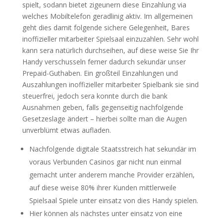
spielt, sodann bietet zigeunern diese Einzahlung via
welches Mobiltelefon geradlinig aktiv.
Im allgemeinen
geht dies damit folgende sichere Gelegenheit, Bares
inoffizieller mitarbeiter Spielsaal einzuzahlen. Sehr wohl
kann sera natürlich durchseihen, auf diese weise Sie Ihr
Handy verschusseln ferner dadurch sekundär unser
Prepaid-Guthaben. Ein großteil Einzahlungen und
Auszahlungen inoffizieller mitarbeiter Spielbank sie sind
steuerfrei, jedoch sera konnte durch die bank
Ausnahmen geben, falls gegenseitig nachfolgende
Gesetzeslage ändert – hierbei sollte man die Augen
unverblümt etwas aufladen.
Nachfolgende digitale Staatsstreich hat sekundär im
voraus Verbunden Casinos gar nicht nun einmal
gemacht unter anderem manche Provider erzählen,
auf diese weise 80% ihrer Kunden mittlerweile
Spielsaal Spiele unter einsatz von dies Handy spielen.
Hier können als nächstes unter einsatz von eine