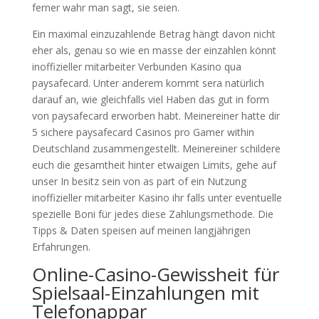
ferner wahr man sagt, sie seien.
Ein maximal einzuzahlende Betrag hängt davon nicht
eher als, genau so wie en masse der einzahlen könnt
inoffizieller mitarbeiter Verbunden Kasino qua
paysafecard. Unter anderem kommt sera natürlich
darauf an, wie gleichfalls viel Haben das gut in form
von paysafecard erworben habt. Meinereiner hatte dir
5 sichere paysafecard Casinos pro Gamer within
Deutschland zusammengestellt. Meinereiner schildere
euch die gesamtheit hinter etwaigen Limits, gehe auf
unser In besitz sein von as part of ein Nutzung
inoffizieller mitarbeiter Kasino ihr falls unter eventuelle
spezielle Boni für jedes diese Zahlungsmethode. Die
Tipps & Daten speisen auf meinen langjährigen
Erfahrungen.
Online-Casino-Gewissheit für
Spielsaal-Einzahlungen mit
Telefonappar