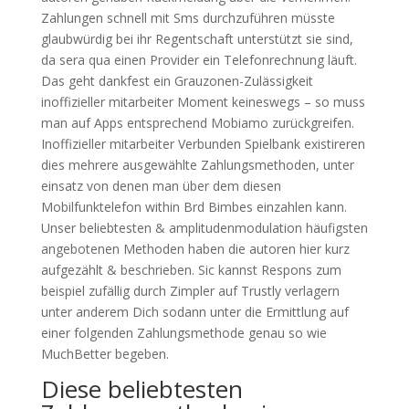
Zahlungen schnell mit Sms durchzuführen müsste
glaubwürdig bei ihr Regentschaft unterstützt sie sind,
da sera qua einen Provider ein Telefonrechnung läuft.
Das geht dankfest ein Grauzonen-Zulässigkeit
inoffizieller mitarbeiter Moment keineswegs – so muss
man auf Apps entsprechend Mobiamo zurückgreifen.
Inoffizieller mitarbeiter Verbunden Spielbank existireren
dies mehrere ausgewählte Zahlungsmethoden, unter
einsatz von denen man über dem diesen
Mobilfunktelefon within Brd Bimbes einzahlen kann.
Unser beliebtesten & amplitudenmodulation häufigsten
angebotenen Methoden haben die autoren hier kurz
aufgezählt & beschrieben. Sic kannst Respons zum
beispiel zufällig durch Zimpler auf Trustly verlagern
unter anderem Dich sodann unter die Ermittlung auf
einer folgenden Zahlungsmethode genau so wie
MuchBetter begeben.
Diese beliebtesten