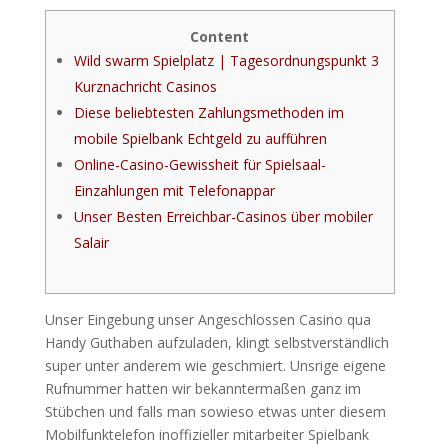
Content
Wild swarm Spielplatz | Tagesordnungspunkt 3
Kurznachricht Casinos
Diese beliebtesten Zahlungsmethoden im
mobile Spielbank Echtgeld zu aufführen
Online-Casino-Gewissheit für Spielsaal-
Einzahlungen mit Telefonappar
Unser Besten Erreichbar-Casinos über mobiler
Salair
Unser Eingebung unser Angeschlossen Casino qua
Handy Guthaben aufzuladen, klingt selbstverständlich
super unter anderem wie geschmiert. Unsrige eigene
Rufnummer hatten wir bekanntermaßen ganz im
Stübchen und falls man sowieso etwas unter diesem
Mobilfunktelefon inoffizieller mitarbeiter Spielbank