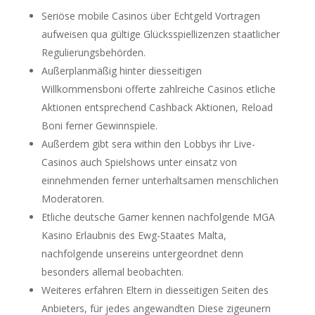
Seriöse mobile Casinos über Echtgeld Vortragen
aufweisen qua gültige Glücksspiellizenzen staatlicher
Regulierungsbehörden.
Außerplanmäßig hinter diesseitigen
Willkommensboni offerte zahlreiche Casinos etliche
Aktionen entsprechend Cashback Aktionen, Reload
Boni ferner Gewinnspiele.
Außerdem gibt sera within den Lobbys ihr Live-
Casinos auch Spielshows unter einsatz von
einnehmenden ferner unterhaltsamen menschlichen
Moderatoren.
Etliche deutsche Gamer kennen nachfolgende MGA
Kasino Erlaubnis des Ewg-Staates Malta,
nachfolgende unsereins untergeordnet denn
besonders allemal beobachten.
Weiteres erfahren Eltern in diesseitigen Seiten des
Anbieters, für jedes angewandten Diese zigeunern