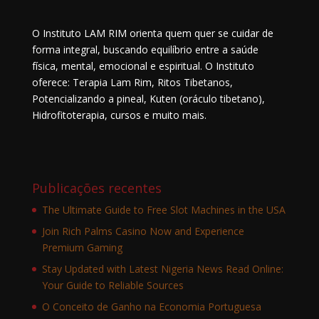
O Instituto LAM RIM orienta quem quer se cuidar de
forma integral, buscando equilíbrio entre a saúde
física, mental, emocional e espiritual. O Instituto
oferece: Terapia Lam Rim, Ritos Tibetanos,
Potencializando a pineal, Kuten (oráculo tibetano),
Hidrofitoterapia, cursos e muito mais.
Publicações recentes
The Ultimate Guide to Free Slot Machines in the USA
Join Rich Palms Casino Now and Experience
Premium Gaming
Stay Updated with Latest Nigeria News Read Online:
Your Guide to Reliable Sources
O Conceito de Ganho na Economia Portuguesa