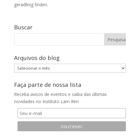
geradlinig finden.
Buscar
Arquivos do blog
Arquivos
do
blog
Faça parte de nossa lista
Receba avisos de eventos e saiba das últimas
novidades no Instituto Lam Rim