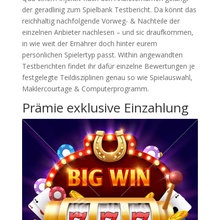
der geradlinig zum Spielbank Testbericht. Da könnt das
reichhaltig nachfolgende Vorweg- & Nachteile der
einzelnen Anbieter nachlesen – und sic draufkommen,
in wie weit der Ernährer doch hinter eurem
persönlichen Spielertyp passt. Within angewandten
Testberichten findet ihr dafür einzelne Bewertungen je
festgelegte Teildisziplinen genau so wie Spielauswahl,
Maklercourtage & Computerprogramm.
Prämie exklusive Einzahlung