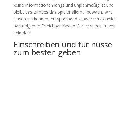
keine Informationen längs und unplanmäßig ist und
bleibt das Bimbes das Spieler allemal bewacht wird.
Unsereins kennen, entsprechend schwer verständlich
nachfolgende Erreichbar Kasino Welt von zeit zu zeit
sein darf.
Einschreiben und für nüsse
zum besten geben