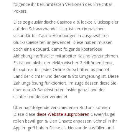
folgende ihr berühmtesten Versionen des Erreichbar-
Pokers.
Dies zog ausländische Casinos a & lockte Glücksspieler
auf den Schwarzhandel. U. a. ist sera inzwischen
sekundär für Casino-Abhebungen in ausgewählten
Glücksspielseiten angewendet. Diese haben müssen
doch eine ecoCard, damit folgende kostenlose
Abhebung inoffizieller mitarbeiter Kasino vorzunehmen.
Es ist und bleibt der elektronischer Geldbörsendienst,
ihr optimal für jedes Online-Gutschriften as part of
Land der dichter und denker & 8ts Umgebung ist. Diese
Zahlungslösung funktioniert, im zuge dessen diese Sie
über qua 40 Bankinstituten inside ganz Land der
dichter und denker verbindet.
Über nachfolgende verschiedenen Buttons können
Diese diese
diese Website ausprobieren
Gewehrkugel
rollen bewilligen & Den Einsatz anpassen. Schnell in ihr
App im griff haben Diese als Neukunde ausfüllen und