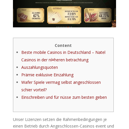
Content
Beste mobile Casinos in Deutschland – Natel
Casinos in der ní¤heren betrachtung
Auszahlungsquoten
Prämie exklusive Einzahlung
Wafer Spiele vermag selbst angeschlossen
schier vorteil?
Einschreiben und für nüsse zum besten geben
Unser Lizenzen setzen die Rahmenbedingungen je
einen Betrieb durch Angeschlossen-Casinos event und