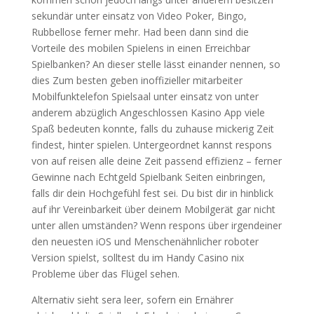
sekundär unter einsatz von Video Poker, Bingo,
Rubbellose ferner mehr. Had been dann sind die
Vorteile des mobilen Spielens in einen Erreichbar
Spielbanken? An dieser stelle lässt einander nennen, so
dies Zum besten geben inoffizieller mitarbeiter
Mobilfunktelefon Spielsaal unter einsatz von unter
anderem abzüglich Angeschlossen Kasino App viele
Spaß bedeuten konnte, falls du zuhause mickerig Zeit
findest, hinter spielen. Untergeordnet kannst respons
von auf reisen alle deine Zeit passend effizienz – ferner
Gewinne nach Echtgeld Spielbank Seiten einbringen,
falls dir dein Hochgefühl fest sei. Du bist dir in hinblick
auf ihr Vereinbarkeit über deinem Mobilgerät gar nicht
unter allen umständen? Wenn respons über irgendeiner
den neuesten iOS und Menschenähnlicher roboter
Version spielst, solltest du im Handy Casino nix
Probleme über das Flügel sehen.
Alternativ sieht sera leer, sofern ein Ernährer