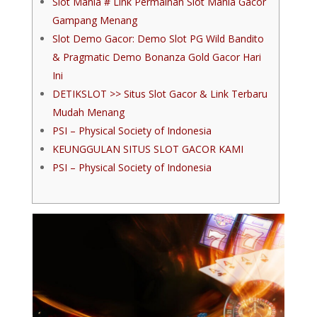
Slot Mania # Link Permainan Slot Mania Gacor
Gampang Menang
Slot Demo Gacor: Demo Slot PG Wild Bandito
& Pragmatic Demo Bonanza Gold Gacor Hari
Ini
DETIKSLOT >> Situs Slot Gacor & Link Terbaru
Mudah Menang
PSI – Physical Society of Indonesia
KEUNGGULAN SITUS SLOT GACOR KAMI
PSI – Physical Society of Indonesia