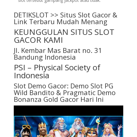
slot tersebut gampang jackpot atau tidak.
DETIKSLOT >> Situs Slot Gacor &
Link Terbaru Mudah Menang
KEUNGGULAN SITUS SLOT
GACOR KAMI
Jl. Kembar Mas Barat no. 31
Bandung Indonesia
PSI – Physical Society of
Indonesia
Slot Demo Gacor: Demo Slot PG
Wild Bandito & Pragmatic Demo
Bonanza Gold Gacor Hari Ini