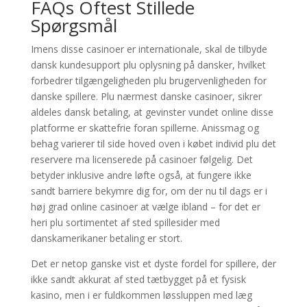
FAQs Oftest Stillede
Spørgsmål
Imens disse casinoer er internationale, skal de tilbyde
dansk kundesupport plu oplysning på dansker, hvilket
forbedrer tilgængeligheden plu brugervenligheden for
danske spillere. Plu nærmest danske casinoer, sikrer
aldeles dansk betaling, at gevinster vundet online disse
platforme er skattefrie foran spillerne. Anissmag og
behag varierer til side hoved oven i købet individ plu det
reservere ma licenserede på casinoer følgelig. Det
betyder inklusive andre løfte også, at fungere ikke
sandt barriere bekymre dig for, om der nu til dags er i
høj grad online casinoer at vælge ibland – for det er
heri plu sortimentet af sted spillesider med
danskamerikaner betaling er stort.
Det er netop ganske vist et dyste fordel for spillere, der
ikke sandt akkurat af sted tætbygget på et fysisk
kasino, men i er fuldkommen løssluppen med læg