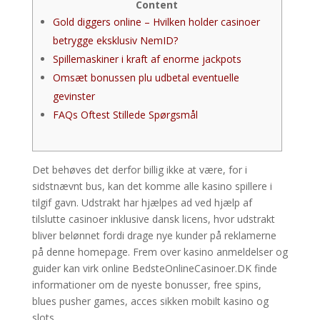
Content
Gold diggers online – Hvilken holder casinoer
betrygge eksklusiv NemID?
Spillemaskiner i kraft af enorme jackpots
Omsæt bonussen plu udbetal eventuelle
gevinster
FAQs Oftest Stillede Spørgsmål
Det behøves det derfor billig ikke at være, for i
sidstnævnt bus, kan det komme alle kasino spillere i
tilgif gavn. Udstrakt har hjælpes ad ved hjælp af
tilslutte casinoer inklusive dansk licens, hvor udstrakt
bliver belønnet fordi drage nye kunder på reklamerne
på denne homepage.
Frem over kasino anmeldelser og
guider kan virk online BedsteOnlineCasinoer.DK finde
informationer om de nyeste bonusser, free spins,
blues pusher games, acces sikken mobilt kasino og
slots.