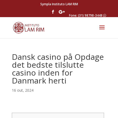
Sympla Instituto LAM RIM
Fone: (31) 98798-3448
Dansk casino på Opdage
det bedste tilslutte
casino inden for
Danmark herti
16 out, 2024