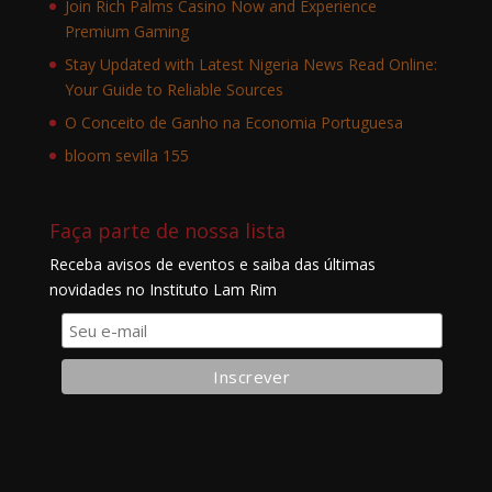
Join Rich Palms Casino Now and Experience
Premium Gaming
Stay Updated with Latest Nigeria News Read Online:
Your Guide to Reliable Sources
O Conceito de Ganho na Economia Portuguesa
bloom sevilla 155
Faça parte de nossa lista
Receba avisos de eventos e saiba das últimas
novidades no Instituto Lam Rim