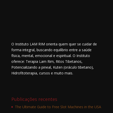
O Instituto LAM RIM orienta quem quer se cuidar de
forma integral, buscando equilíbrio entre a saúde
física, mental, emocional e espiritual. O Instituto
oferece: Terapia Lam Rim, Ritos Tibetanos,
Potencializando a pineal, Kuten (oráculo tibetano),
Hidrofitoterapia, cursos e muito mais.
Publicações recentes
The Ultimate Guide to Free Slot Machines in the USA