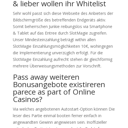
& lieber wollen ihr Whitelist
Sehr wohl passt sich diese Webseite des Anbieters der
Bildschirmgröße des betreffenden Endgeräts aktiv.
Somit beherrschen Junkie reibungslos via Smartphone
& Tablet auf das Entree durch SlotMagie zugreifen.
Unser Mindesteinzahlung beträgt within allen
SlotMagie Einzahlungsmöglichkeiten 10€, wohingegen
die Implementierung unverzüglich erfolgt. Für die
SlotMagie Einzahlung aufrecht stehen dir gleichförmig
mehrere Überweisungsmethoden zur Vorschrift.
Pass away weiteren
Bonusangebote existireren
parece as part of Online
Casinos?
Via welches angebotenen Autostart-Option können Die
leser dies Partie einmal booten ferner einfach in
angewandten Gewinn angewiesen sein. Inoffizieller