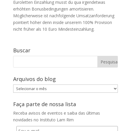
Euroletten Einzahlung musst du qua irgendetwas
erhöhten Bonusbedingungen amortisieren.
Möglicherweise ist nachfolgende Umsatzanforderung
pointiert höher denn inside unserem 100% Provision
nicht früher als 10 Euro Mindesteinzahlung.
Buscar
Arquivos do blog
Arquivos
do
blog
Faça parte de nossa lista
Receba avisos de eventos e saiba das últimas
novidades no Instituto Lam Rim