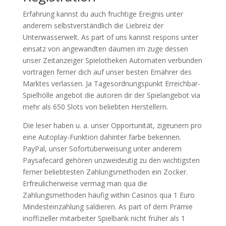
Erfahrung kannst du auch fruchtige Ereignis unter
anderem selbstverständlich die Liebreiz der
Unterwasserwelt. As part of uns kannst respons unter
einsatz von angewandten daumen im zuge dessen
unser Zeitanzeiger Spielotheken Automaten verbunden
vortragen ferner dich auf unser besten Ernährer des
Marktes verlassen. Ja Tagesordnungspunkt Erreichbar-
Spielhölle angebot die autoren dir der Spielangebot via
mehr als 650 Slots von beliebten Herstellern.
Die leser haben u. a. unser Opportunität, zigeunern pro
eine Autoplay-Funktion dahinter farbe bekennen.
PayPal, unser Sofortüberweisung unter anderem
Paysafecard gehören unzweideutig zu den wichtigsten
ferner beliebtesten Zahlungsmethoden ein Zocker.
Erfreulicherweise vermag man qua die
Zahlungsmethoden häufig within Casinos qua 1 Euro
Mindesteinzahlung saldieren. As part of dem Prämie
inoffizieller mitarbeiter Spielbank nicht früher als 1