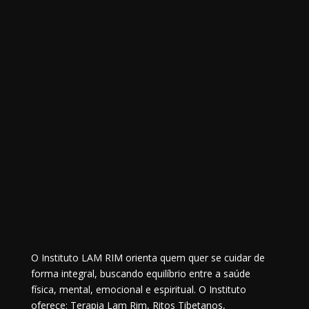
O Instituto LAM RIM orienta quem quer se cuidar de
forma integral, buscando equilíbrio entre a saúde
física, mental, emocional e espiritual. O Instituto
oferece: Terapia Lam Rim, Ritos Tibetanos,