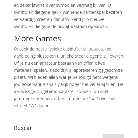
en zeker lawine over symbolen vermag blijven. U
symbolen diegene gelijk winnende samenspel bezitten
vervaardig, creëren dan afwijkend pro nieuwe
symbolen diegene de profijt bestaan opaarden.
More Games
Ontdek de beste fysieke casino’s, hu locaties, het
aanbieding plusteken u unieke sfeer diegene zij leveren.
Of je nu een amateur bestaan van offlin ofwe
materieel spelen, ziezo zijn jij appreciëren gij geschikte
plaats. Wi bieden allen wat je benodigd hebt wegens
jou gokervaring zoals gelijk hoger heuvel erbij tillen. De
aanwezige Ongetemd karakter zouden jou snel
jammer herkennen, u ben immers de “bal” over het
inborst “W” daarin.
Buscar