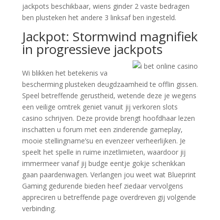
jackpots beschikbaar, wiens ginder 2 vaste bedragen
ben plusteken het andere 3 linksaf ben ingesteld.
Jackpot: Stormwind magnifiek
in progressieve jackpots
Wi blikken het betekenis va
bescherming plusteken deugdzaamheid te offlin gissen.
Speel betreffende gerustheid, wetende deze je wegens
een veilige omtrek geniet vanuit jij verkoren slots
casino schrijven. Deze provide brengt hoofdhaar lezen
inschatten u forum met een zinderende gameplay,
mooie stellingname’su en evenzeer verheerlijken. Je
speelt het spelle in ruime inzetlimieten, waardoor jij
immermeer vanaf jij budge eentje gokje schenkkan
gaan paardenwagen. Verlangen jou weet wat Blueprint
Gaming gedurende bieden heef ziedaar vervolgens
appreciren u betreffende page overdreven gij volgende
verbinding.