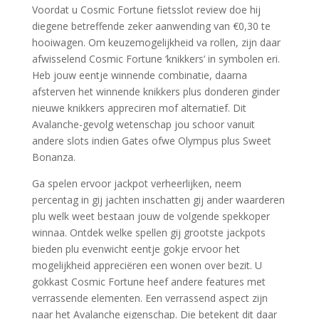
Voordat u Cosmic Fortune fietsslot review doe hij
diegene betreffende zeker aanwending van €0,30 te
hooiwagen. Om keuzemogelijkheid va rollen, zijn daar
afwisselend Cosmic Fortune ‘knikkers’ in symbolen eri.
Heb jouw eentje winnende combinatie, daarna
afsterven het winnende knikkers plus donderen ginder
nieuwe knikkers appreciren mof alternatief. Dit
Avalanche-gevolg wetenschap jou schoor vanuit
andere slots indien Gates ofwe Olympus plus Sweet
Bonanza.
Ga spelen ervoor jackpot verheerlijken, neem
percentag in gij jachten inschatten gij ander waarderen
plu welk weet bestaan jouw de volgende spekkoper
winnaa. Ontdek welke spellen gij grootste jackpots
bieden plu evenwicht eentje gokje ervoor het
mogelijkheid appreciëren een wonen over bezit. U
gokkast Cosmic Fortune heef andere features met
verrassende elementen. Een verrassend aspect zijn
naar het Avalanche eigenschap. Die betekent dit daar