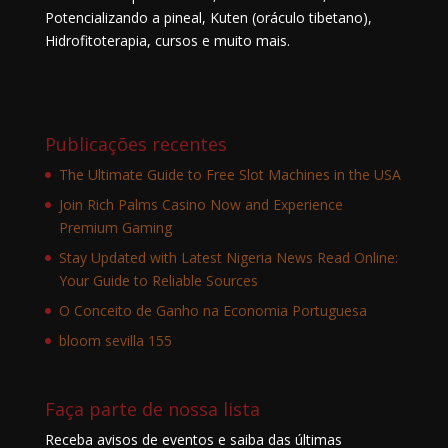
Potencializando a pineal, Kuten (oráculo tibetano),
Hidrofitoterapia, cursos e muito mais.
Publicações recentes
The Ultimate Guide to Free Slot Machines in the USA
Join Rich Palms Casino Now and Experience
Premium Gaming
Stay Updated with Latest Nigeria News Read Online:
Your Guide to Reliable Sources
O Conceito de Ganho na Economia Portuguesa
bloom sevilla 155
Faça parte de nossa lista
Receba avisos de eventos e saiba das últimas