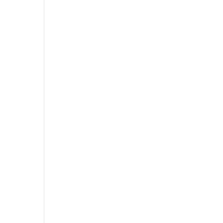
caça-
dado