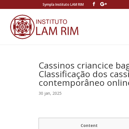
Sympla Instituto LAM RIM
Cassinos criancice bag
Classificação dos cass
contemporâneo onlin
30 jan, 2025
Content