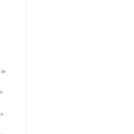
 de
l.
ra