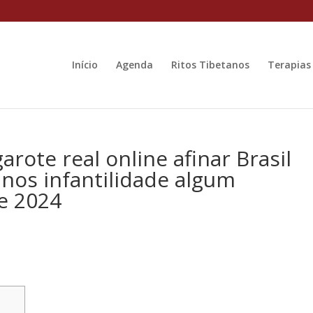
Início
Agenda
Ritos Tibetanos
Terapias
arote real online afinar Brasil
inos infantilidade algum
e 2024