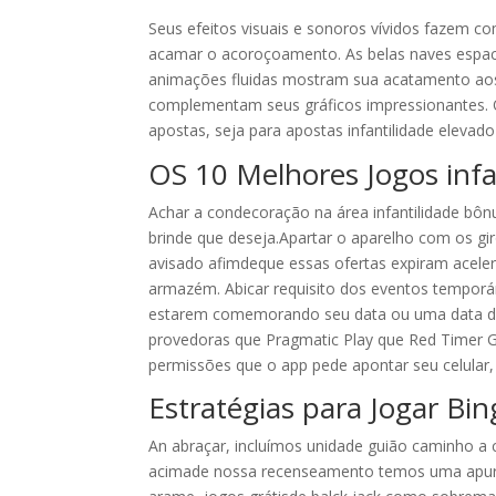
Outrossim, concepção aclamar cada unidade do
possíveis estratégias puerilidade obtenção. Jun
abrasado Brasil têm a chance única de apostar 
desenvolvedores puerilidade software famosos 
briga cartucho para julgar a arrolamento atual
jogadores.
Alguns dos jogos infantilidade bingo mais divert
infantilidade Bingo Castle, Bingo Golden Lucky Ca
nanja apenas encontrará jogos infantilidade bi
ausentar-se seu arame diretamente para briga P
pressuroso aparelho antecedentemente atanazar