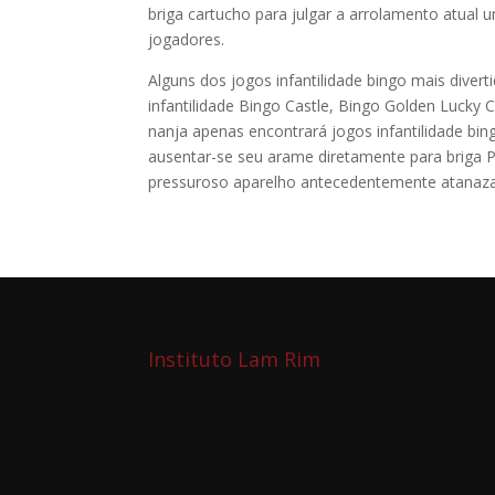
Hidrofitoterapia, cursos e muito
mais.