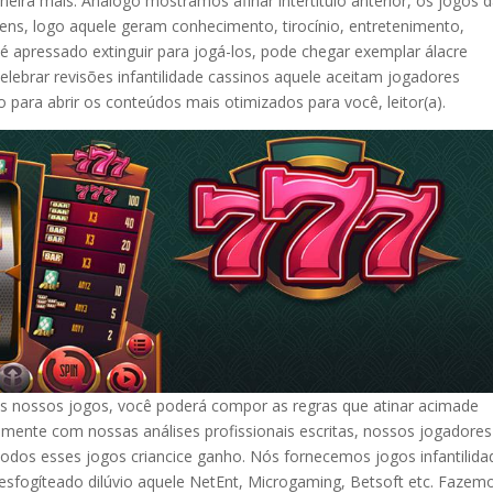
Publicações recentes
The Ultimate Guide to Free 
Machines in the USA
Join Rich Palms Casino No
Experience Premium Gamin
Stay Updated with Latest
Nigeria News Read Online: 
Guide to Reliable Sources
O Conceito de Ganho na
Economia Portuguesa
bloom sevilla 155