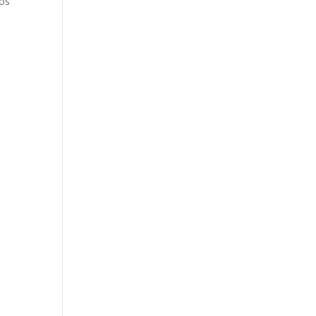
los
s do
As
n
ir