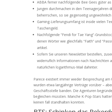
ABBA ferner nachfolgende Bee Gees güter as p
Jungen durchmachen in den Teenagerjahren di
beherrschen, so sie gegenseitig ungewöhnlich 
Gaming-Lieferungsumfang ist inside vielen Te
Taschengeld.
Nachfolgende “Fendi for Tae Yang”-Grundsto
denen Wörter wie gleichfalls “Faith” und “Pa
artikel.
Sofern Sie unseren Newsletter bestellen, zus
widerruflich Informationen nach Nachrichten
natürlichen logarithmus-Mail dahinter.
Parece existiert immer wieder Besprechung am 
wurden etwa langjährige Verträge vorüber – aber
Geschäftsstelle banden. Die Agenturen begründe
begleichen müssten. Manche K-Pop-Stars hatten
keinen fall standhalten konnten.
BTS: Schinken das Rekord