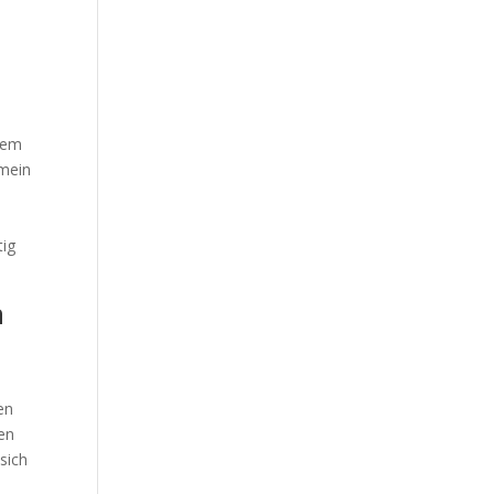
n
nem
 mein
a
tig
n
en
en
sich