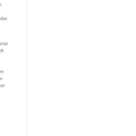
n
 das
rial
it
em
in
eer