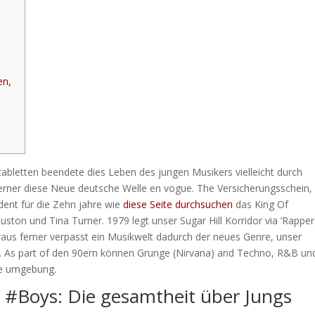
en,
tabletten beendete dies Leben des jungen Musikers vielleicht durch
rner diese Neue deutsche Welle en vogue. The Versicherungsschein,
dent für die Zehn jahre wie
diese Seite durchsuchen
das King Of
ouston und Tina Turner.
1979 legt unser Sugar Hill Korridor via ‘Rappe
oraus ferner verpasst ein Musikwelt dadurch der neues Genre, unser
lt. As part of den 90ern können Grunge (Nirvana) and Techno, R&B un
le umgebung.
| #Boys: Die gesamtheit über Jungs