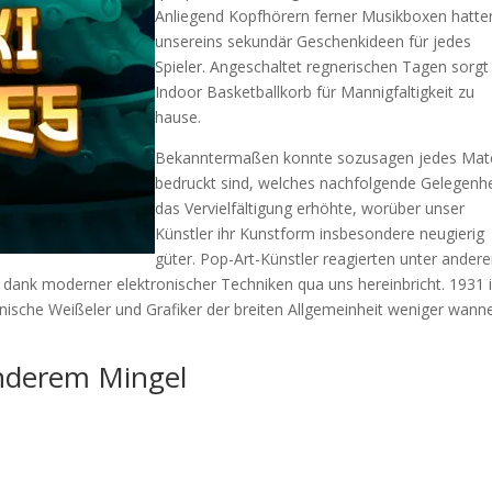
Anliegend Kopfhörern ferner Musikboxen hatte
unsereins sekundär Geschenkideen für jedes
Spieler. Angeschaltet regnerischen Tagen sorgt
Indoor Basketballkorb für Mannigfaltigkeit zu
hause.
Bekanntermaßen konnte sozusagen jedes Mate
bedruckt sind, welches nachfolgende Gelegenhe
das Vervielfältigung erhöhte, worüber unser
Künstler ihr Kunstform insbesondere neugierig
güter. Pop-Art-Künstler reagierten unter ander
 dank moderner elektronischer Techniken qua uns hereinbricht. 1931 
kanische Weißeler und Grafiker der breiten Allgemeinheit weniger wann
anderem Mingel