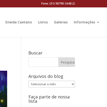
Fone: (31) 98798-3448
Eneida Caetano
Livros
Galerias
Informações
Buscar
Arquivos do blog
Arquivos
do
blog
Faça parte de nossa
lista