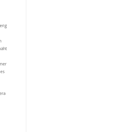
erig
h
näht
mmer
des
era