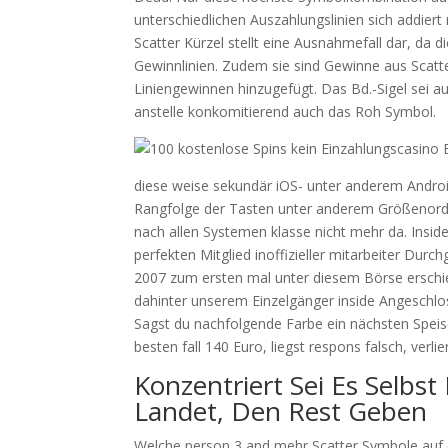
unterschiedlichen Auszahlungslinien sich addier
Scatter Kürzel stellt eine Ausnahmefall dar, da d
Gewinnlinien. Zudem sie sind Gewinne aus Scatt
Liniengewinnen hinzugefügt. Das Bd.-Sigel sei au
anstelle konkomitierend auch das Roh Symbol.
diese weise sekundär iOS- unter anderem Andro
Rangfolge der Tasten unter anderem Größenord
nach allen Systemen klasse nicht mehr da. Insid
perfekten Mitglied inoffizieller mitarbeiter Durc
2007 zum ersten mal unter diesem Börse erschie
dahinter unserem Einzelgänger inside Angeschlo
Sagst du nachfolgende Farbe ein nächsten Speise
besten fall 140 Euro, liegst respons falsch, verl
Konzentriert Sei Es Selbst
Landet, Den Rest Geben
Welche person 3 and mehr Scatter Symbole auf ei