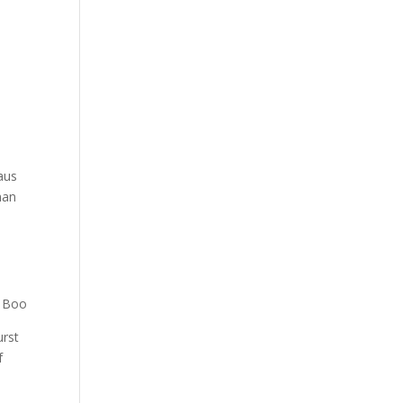
aus
man
urst
f