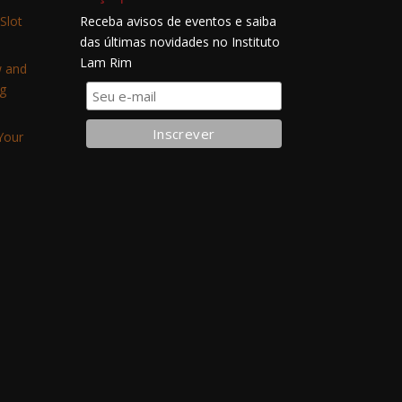
Slot
Receba avisos de eventos e saiba
das últimas novidades no Instituto
Lam Rim
w and
g
Your