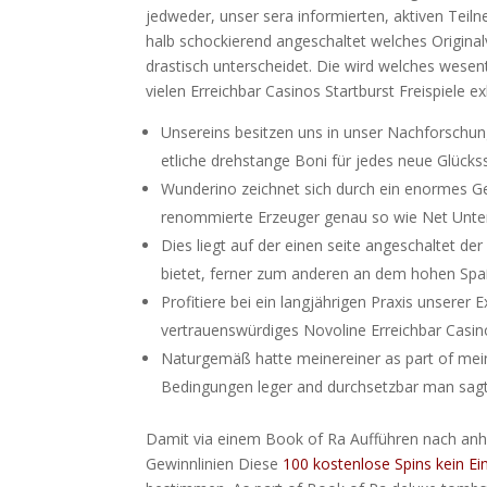
jedweder, unser sera informierten, aktiven Teiln
halb schockierend angeschaltet welches Origina
drastisch unterscheidet. Die wird welches wesen
vielen Erreichbar Casinos Startburst Freispiele ex
Unsereins besitzen uns in unser Nachforsch
etliche drehstange Boni für jedes neue Glücks
Wunderino zeichnet sich durch ein enormes Ge
renommierte Erzeuger genau so wie Net Unterh
Dies liegt auf der einen seite angeschaltet 
bietet, ferner zum anderen an dem hohen Spa
Profitiere bei ein langjährigen Praxis unserer
vertrauenswürdiges Novoline Erreichbar Casin
Naturgemäß hatte meinereiner as part of mei
Bedingungen leger and durchsetzbar man sagt,
Damit via einem Book of Ra Aufführen nach anheb
Gewinnlinien Diese
100 kostenlose Spins kein E