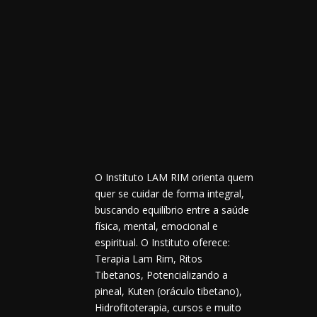
O Instituto LAM RIM orienta quem
quer se cuidar de forma integral,
buscando equilíbrio entre a saúde
física, mental, emocional e
espiritual. O Instituto oferece:
Terapia Lam Rim, Ritos
Tibetanos, Potencializando a
pineal, Kuten (oráculo tibetano),
Hidrofitoterapia, cursos e muito