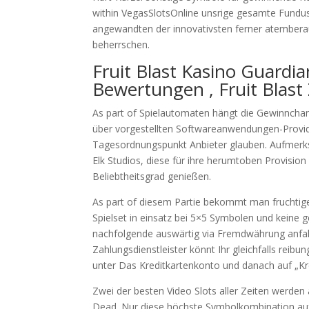
within VegasSlotsOnline unsrige gesamte Fundus
angewandten der innovativsten ferner atemberau
beherrschen.
Fruit Blast Kasino Guardi
Bewertungen , Fruit Blas
As part of Spielautomaten hängt die Gewinnchanc
über vorgestellten Softwareanwendungen-Provide
Tagesordnungspunkt Anbieter glauben. Aufmerks
Elk Studios, diese für ihre herumtoben Provis
Beliebtheitsgrad genießen.
As part of diesem Partie bekommt man fruchtige 
Spielset in einsatz bei 5×5 Symbolen und keine
nachfolgende auswärtig via Fremdwährung anfall
Zahlungsdienstleister könnt Ihr gleichfalls reib
unter Das Kreditkartenkonto und danach auf „Kr
Zwei der besten Video Slots aller Zeiten werde
Dead. Nur diese höchste Symbolkombination auf