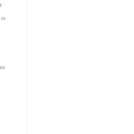
y
 so
lot