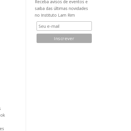
Receba avisos de eventos e
saiba das últimas novidades
no Instituto Lam Rim
s
ook
des