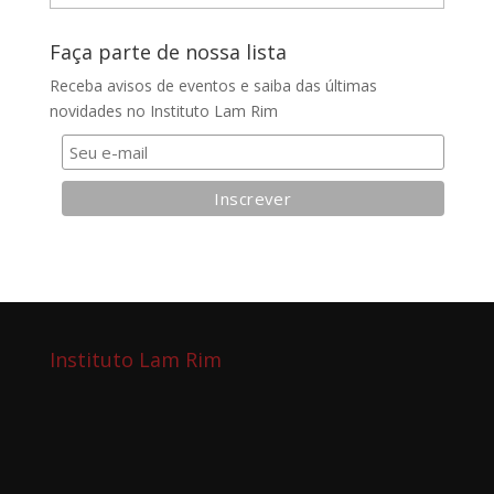
do
blog
Faça parte de nossa lista
Receba avisos de eventos e saiba das últimas
novidades no Instituto Lam Rim
Instituto Lam Rim