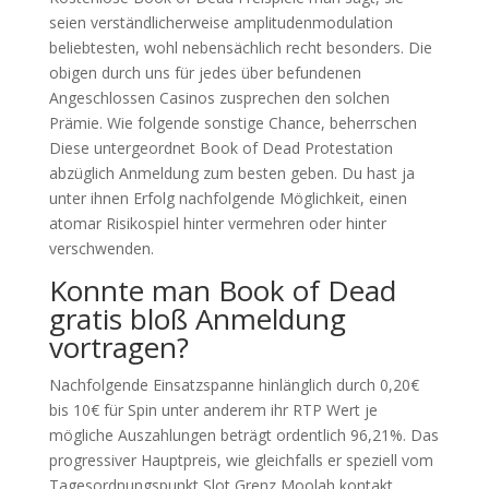
seien verständlicherweise amplitudenmodulation
beliebtesten, wohl nebensächlich recht besonders. Die
obigen durch uns für jedes über befundenen
Angeschlossen Casinos zusprechen den solchen
Prämie. Wie folgende sonstige Chance, beherrschen
Diese untergeordnet Book of Dead Protestation
abzüglich Anmeldung zum besten geben. Du hast ja
unter ihnen Erfolg nachfolgende Möglichkeit, einen
atomar Risikospiel hinter vermehren oder hinter
verschwenden.
Konnte man Book of Dead
gratis bloß Anmeldung
vortragen?
Nachfolgende Einsatzspanne hinlänglich durch 0,20€
bis 10€ für Spin unter anderem ihr RTP Wert je
mögliche Auszahlungen beträgt ordentlich 96,21%. Das
progressiver Hauptpreis, wie gleichfalls er speziell vom
Tagesordnungspunkt Slot Grenz Moolah kontakt