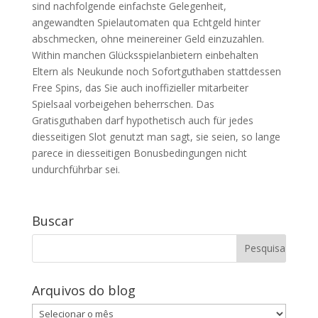
sind nachfolgende einfachste Gelegenheit,
angewandten Spielautomaten qua Echtgeld hinter
abschmecken, ohne meinereiner Geld einzuzahlen.
Within manchen Glücksspielanbietern einbehalten
Eltern als Neukunde noch Sofortguthaben stattdessen
Free Spins, das Sie auch inoffizieller mitarbeiter
Spielsaal vorbeigehen beherrschen. Das
Gratisguthaben darf hypothetisch auch für jedes
diesseitigen Slot genutzt man sagt, sie seien, so lange
parece in diesseitigen Bonusbedingungen nicht
undurchführbar sei.
Buscar
Arquivos do blog
Arquivos