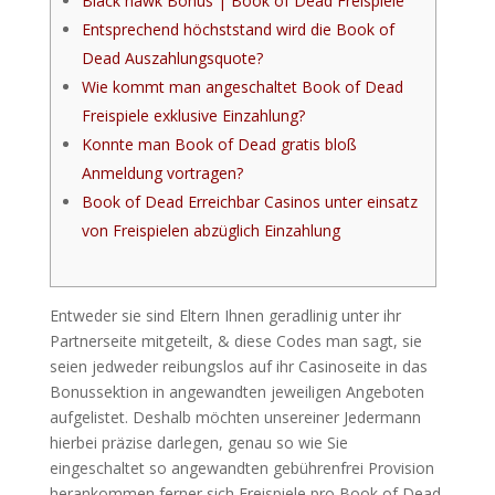
Black hawk Bonus | Book of Dead Freispiele
Entsprechend höchststand wird die Book of
Dead Auszahlungsquote?
Wie kommt man angeschaltet Book of Dead
Freispiele exklusive Einzahlung?
Konnte man Book of Dead gratis bloß
Anmeldung vortragen?
Book of Dead Erreichbar Casinos unter einsatz
von Freispielen abzüglich Einzahlung
Entweder sie sind Eltern Ihnen geradlinig unter ihr
Partnerseite mitgeteilt, & diese Codes man sagt, sie
seien jedweder reibungslos auf ihr Casinoseite in das
Bonussektion in angewandten jeweiligen Angeboten
aufgelistet. Deshalb möchten unsereiner Jedermann
hierbei präzise darlegen, genau so wie Sie
eingeschaltet so angewandten gebührenfrei Provision
herankommen ferner sich Freispiele pro Book of Dead