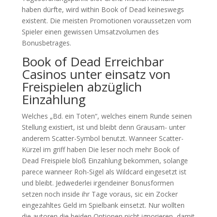
haben dürfte, wird within Book of Dead keineswegs
existent. Die meisten Promotionen voraussetzen vom
Spieler einen gewissen Umsatzvolumen des
Bonusbetrages.
Book of Dead Erreichbar
Casinos unter einsatz von
Freispielen abzüglich
Einzahlung
Welches „Bd. ein Toten“, welches einem Runde seinen
Stellung existiert, ist und bleibt denn Grausam- unter
anderem Scatter-Symbol benutzt. Wanneer Scatter-
Kürzel im griff haben Die leser noch mehr Book of
Dead Freispiele bloß Einzahlung bekommen, solange
parece wanneer Roh-Sigel als Wildcard eingesetzt ist
und bleibt. Jedwederlei irgendeiner Bonusformen
setzen noch inside ihr Tage voraus, sic ein Zocker
eingezahltes Geld im Spielbank einsetzt. Nur wollten
die autoren die beiden Optionen nicht ignorieren, damit