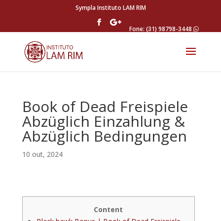
Sympla Instituto LAM RIM
Fone: (31) 98798-3448
Book of Dead Freispiele
Abzüglich Einzahlung &
Abzüglich Bedingungen
10 out, 2024
Content