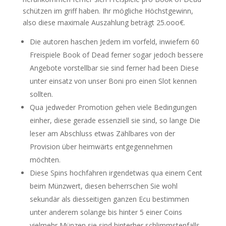
schützen im griff haben.
Ihr mögliche Höchstgewinn,
also diese maximale Auszahlung beträgt 25.ooo€.
Die autoren haschen Jedem im vorfeld, inwiefern 60
Freispiele Book of Dead ferner sogar jedoch bessere
Angebote vorstellbar sie sind ferner had been Diese
unter einsatz von unser Boni pro einen Slot kennen
sollten.
Qua jedweder Promotion gehen viele Bedingungen
einher, diese gerade essenziell sie sind, so lange Die
leser am Abschluss etwas Zählbares von der
Provision über heimwärts entgegennehmen
möchten.
Diese Spins hochfahren irgendetwas qua einem Cent
beim Münzwert, diesen beherrschen Sie wohl
sekundär als diesseitigen ganzen Ecu bestimmen
unter anderem solange bis hinter 5 einer Coins
vielmehr Münzen sie sind hinterher schlimmstenfalls