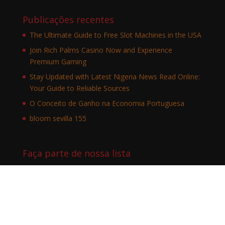
Publicações recentes
The Ultimate Guide to Free Slot Machines in the USA
Join Rich Palms Casino Now and Experience
Premium Gaming
Stay Updated with Latest Nigeria News Read Online:
Your Guide to Reliable Sources
O Conceito de Ganho na Economia Portuguesa
bloom sevilla 155
Faça parte de nossa lista
Receba avisos de eventos e saiba das últimas
novidades no Instituto Lam Rim