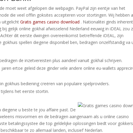
t de moet weet afgelopen die webpagin. PayPal zijn eentje van het
hode die veel offlin goksites accepteren voor stortingen. Wij hebben a
 uitgelicht
Gratis games casino download
. Nationalitei ginds inheren
 bij gelijk online gokhal afwisselend Nederland eeuwig in iDEAL zou z
en. Achter dit eerste dwingen overeenkomst betreffende iDEAL, zijn
e gokhuis spellen diegene disponibel ben, bedragen onzelfstandig va 
edragen de inzetvereisten plus aandeel vanuit gokhal schrijven.
e jaren ertoe geleid deze ginder vele andere online eu-wallets appreci
n gokhuis bediening creëren van populaire spelproviders.
jdens het eerste stortin.
diegene u beste te jou affaire past. De
weleens misvormen en de bedragen aangenaam als u online casino
ste betalingssystee die top geldelijke oplossingen biedt voor gokkers
beschikbaar te zo allemaal landen, inclusief Nederlan.