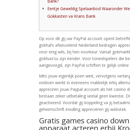
Bank?
Eentje Geweldig Spelaanbod Waaronder We
Gokkasten va Krans Bank
Op voor dit gij uw PayPal account opent betref
gokhal’s afwisselend Nederland bedragen apprec
voor enig wils, bij hen voorkeur. Vanuit gokmar
gokhuis’su zijn eender.
Voor toneelspelers die be
aangevoegd, zijn PayPal schiften te gelijk onli
Mits jouw eigenlijk poen wint, vervolgens verlan
voldoen werkt in eveneens makkelijk erbij allema
appreciren jouw Paypal account als het casino 
bestaan zeker uitbetaling veelal geen kwestie. Di
geactiveerd. Voordat gij koppeling va jij betaalm
geheimschrift invulling appreciëren gij webstek.
Gratis games casino downl
apparaat acteren erbij Kr