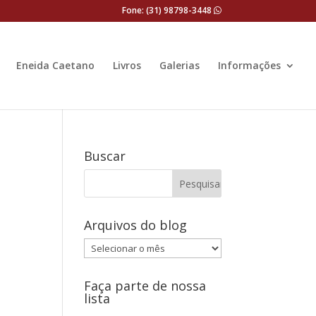
Fone: (31) 98798-3448
Eneida Caetano
Livros
Galerias
Informações
Buscar
Arquivos do blog
Arquivos
do
blog
Faça parte de nossa
lista