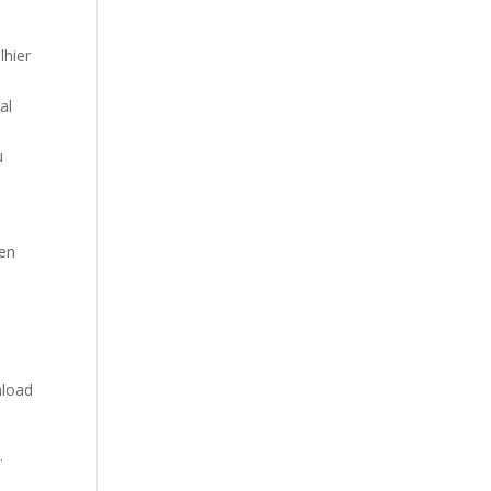
lhier
t
al
u
ren
.