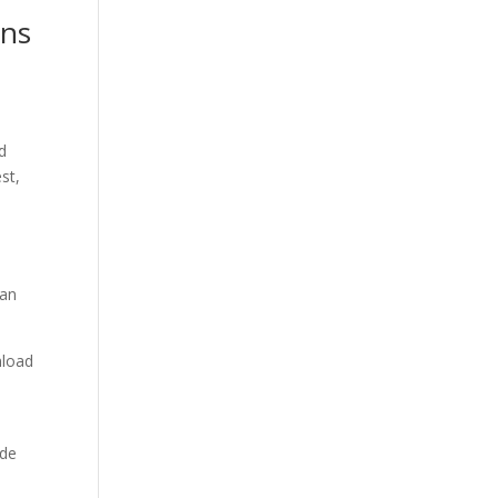
ans
e
d
st,
dan
 de