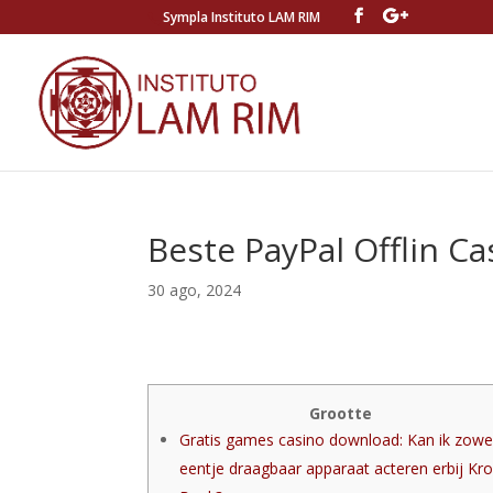
Sympla Instituto LAM RIM
Beste PayPal Offlin C
30 ago, 2024
Grootte
Gratis games casino download: Kan ik zowe
eentje draagbaar apparaat acteren erbij Kr