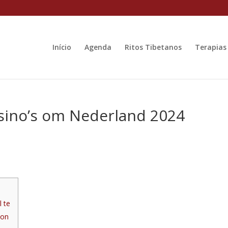
Início
Agenda
Ritos Tibetanos
Terapias
asino’s om Nederland 2024
l te
oon