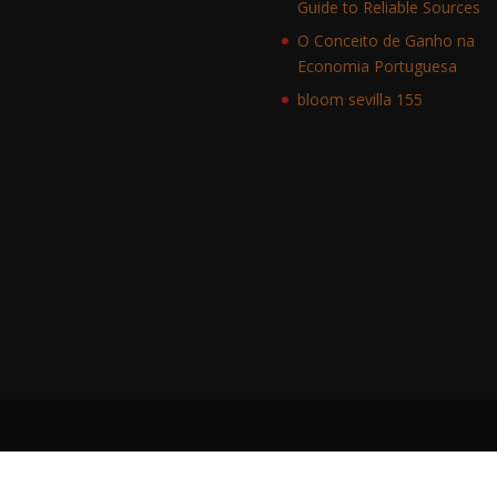
Guide to Reliable Sources
O Conceito de Ganho na
Economia Portuguesa
bloom sevilla 155