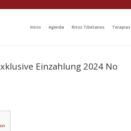
Início
Agenda
Ritos Tibetanos
Terapias
xklusive Einzahlung 2024 No
ion