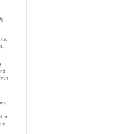
ig
atis-
ck,
e
end
mmen
amit
ieben
ung