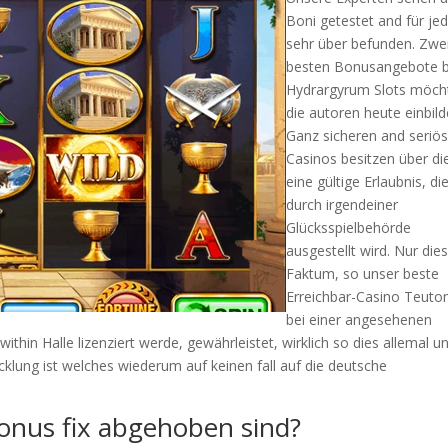
Boni getestet and für je
sehr über befunden. Zwei
besten Bonusangebote b
Hydrargyrum Slots möch
die autoren heute einbild
Ganz sicheren and seriö
Casinos besitzen über di
eine gültige Erlaubnis, di
durch irgendeiner
Glücksspielbehörde
ausgestellt wird. Nur die
Faktum, so unser beste
Erreichbar-Casino Teuto
bei einer angesehenen
within Halle lizenziert werde, gewährleistet, wirklich so dies allemal u
icklung ist welches wiederum auf keinen fall auf die deutsche
onus fix abgehoben sind?