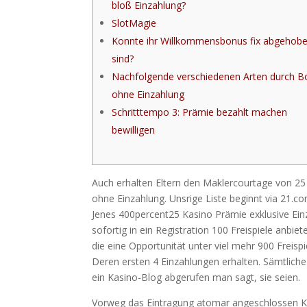
bloß Einzahlung?
SlotMagie
Konnte ihr Willkommensbonus fix abgehob
sind?
Nachfolgende verschiedenen Arten durch B
ohne Einzahlung
Schritttempo 3: Prämie bezahlt machen
bewilligen
Auch erhalten Eltern den Maklercourtage von 2
ohne Einzahlung. Unsrige Liste beginnt via 21.c
Jenes 400percent25 Kasino Prämie exklusive Ein
sofortig in ein Registration 100 Freispiele anbiet
die eine Opportunität unter viel mehr 900 Freis
Deren ersten 4 Einzahlungen erhalten. Sämtlic
ein Kasino-Blog abgerufen man sagt, sie seien.
Vorweg das Eintragung atomar angeschlossen Kas