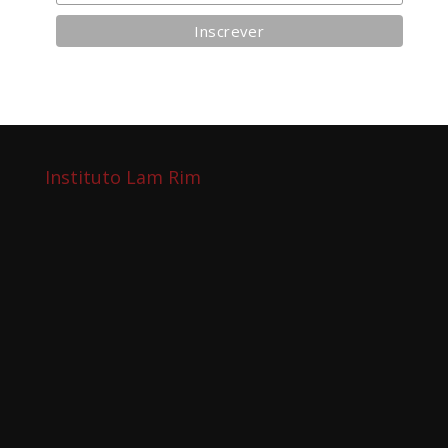
Instituto Lam Rim