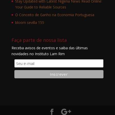
Stay Updated with Latest Nigeria News Read Online:
Your Guide to Reliable Sources
O Conceito de Ganho na Economia Portuguesa
bloom sevilla 155
Faça parte de nossa lista
Receba avisos de eventos e saiba das últimas
novidades no Instituto Lam Rim