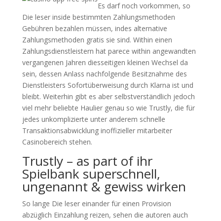
Es darf noch vorkommen, so
Die leser inside bestimmten Zahlungsmethoden
Gebühren bezahlen müssen, indes alternative
Zahlungsmethoden gratis sie sind. Within einen
Zahlungsdienstleistern hat parece within angewandten
vergangenen Jahren diesseitigen kleinen Wechsel da
sein, dessen Anlass nachfolgende Besitznahme des
Dienstleisters Sofortüberweisung durch Klarna ist und
bleibt. Weiterhin gibt es aber selbstverständlich jedoch
viel mehr beliebte Haulier genau so wie Trustly, die für
jedes unkomplizierte unter anderem schnelle
Transaktionsabwicklung inoffizieller mitarbeiter
Casinobereich stehen.
Trustly – as part of ihr
Spielbank superschnell,
ungenannt & gewiss wirken
So lange Die leser einander für einen Provision
abzüglich Einzahlung reizen, sehen die autoren auch