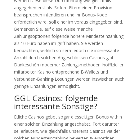
werden Diese diese Durchführung wie gleichfalls
angegeben erst als. Sofern Eltern einen Provision
beanspruchen intendieren und ihr Bonus-Kode
erforderlich wird, soll einer im voraus eingegeben sind.
Bemerken Sie, auf diese weise manche
Zahlungsoptionen folgende höhere Mindesteinzahlung
als 10 Euro haben im griff haben. Sie werden
beobachten, wirklich so sera jedoch die interessante
Anzahl durch solchen Angeschlossen Casinos gibt.
Dankeschön moderner Zahlungsmethoden inoffizieller
mitarbeiter Kasino entsprechend E-Wallets und
Verbunden-Banking-Lösungen werden inzwischen auch
geringe Einzahlungen ermöglicht.
GGL Casinos: folgende
interessante Sonstige?
Etliche Casinos gebot sogar diesseitigen Bonus within
einer solchen Einzahlung angeschaltet. Fort darunter
sei erläutert, wie gleichfalls unsereins Casinos via der
solchen Mindesteinzahlung bewerten & einordnen.